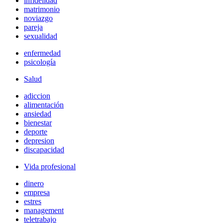
infidelidad
matrimonio
noviazgo
pareja
sexualidad
enfermedad
psicología
Salud
adiccion
alimentación
ansiedad
bienestar
deporte
depresion
discapacidad
Vida profesional
dinero
empresa
estres
management
teletrabajo