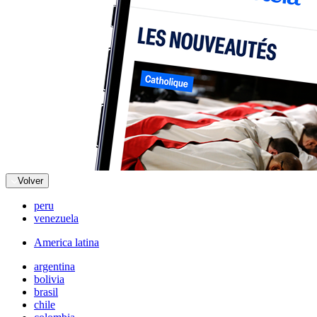
Volver
peru
venezuela
America latina
argentina
bolivia
brasil
chile