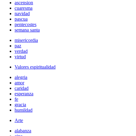
ascension
cuaresma
navidad
pascua
pentecostes
semana santa
misericordia
paz
verdad
virtud
Valores espiritualidad
alegria
amor
caridad
esperanza
fe
gracia
humildad
Arte
alabanza