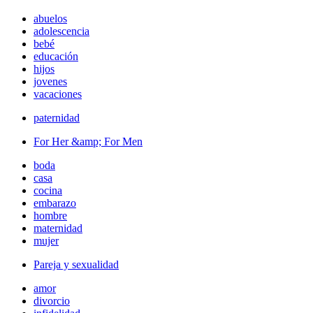
abuelos
adolescencia
bebé
educación
hijos
jovenes
vacaciones
paternidad
For Her &amp; For Men
boda
casa
cocina
embarazo
hombre
maternidad
mujer
Pareja y sexualidad
amor
divorcio