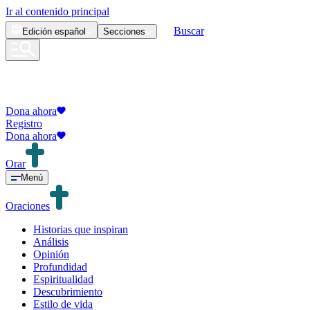
Ir al contenido principal
Buscar
Edición
español
Secciones
Dona ahora
Registro
Dona ahora
Orar
Menú
Oraciones
Historias que inspiran
Análisis
Opinión
Profundidad
Espiritualidad
Descubrimiento
Estilo de vida