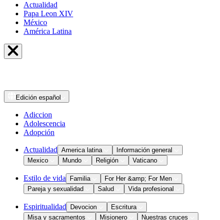
Actualidad
Papa Leon XIV
México
América Latina
Edición
español
Adiccion
Adolescencia
Adopción
Actualidad
America latina
Información general
Mexico
Mundo
Religión
Vaticano
Estilo de vida
Familia
For Her &amp; For Men
Pareja y sexualidad
Salud
Vida profesional
Espiritualidad
Devocion
Escritura
Misa y sacramentos
Misionero
Nuestras cruces