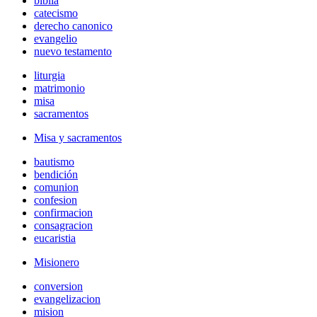
biblia
catecismo
derecho canonico
evangelio
nuevo testamento
liturgia
matrimonio
misa
sacramentos
Misa y sacramentos
bautismo
bendición
comunion
confesion
confirmacion
consagracion
eucaristia
Misionero
conversion
evangelizacion
mision