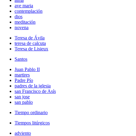
alma
ave maria
contemplación
dios
meditación
novena
Teresa de Ávila
teresa de calcuta
Teresa de Lisieux
Santos
Juan Pablo II
martires
Padre Pío
padres de la iglesia
san Francisco de Asís
san jose
san pablo
Tiempo ordinario
Tiempos litúrgicos
adviento