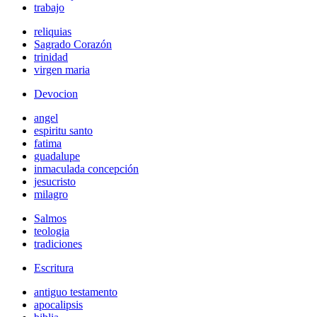
trabajo
reliquias
Sagrado Corazón
trinidad
virgen maria
Devocion
angel
espiritu santo
fatima
guadalupe
inmaculada concepción
jesucristo
milagro
Salmos
teologia
tradiciones
Escritura
antiguo testamento
apocalipsis