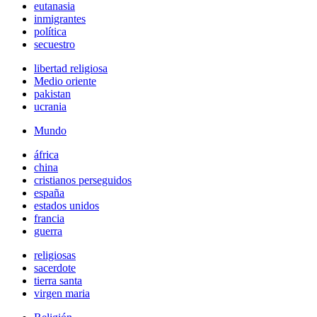
eutanasia
inmigrantes
política
secuestro
libertad religiosa
Medio oriente
pakistan
ucrania
Mundo
áfrica
china
cristianos perseguidos
españa
estados unidos
francia
guerra
religiosas
sacerdote
tierra santa
virgen maria