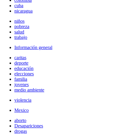
colombia
cuba
nicaragua
niños
pobreza
salud
trabajo
Información general
caritas
deporte
educación
elecciones
familia
jovenes
medio ambiente
violencia
Mexico
aborto
Desapariciones
drogas