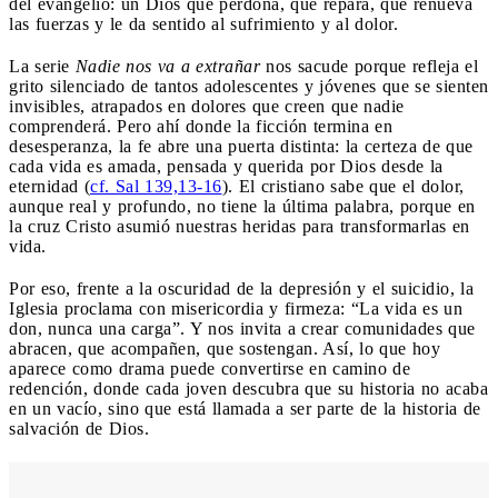
del evangelio: un Dios que perdona, que repara, que renueva
las fuerzas y le da sentido al sufrimiento y al dolor.
La serie
Nadie nos va a extrañar
nos sacude porque refleja el
grito silenciado de tantos adolescentes y jóvenes que se sienten
invisibles, atrapados en dolores que creen que nadie
comprenderá. Pero ahí donde la ficción termina en
desesperanza, la fe abre una puerta distinta: la certeza de que
cada vida es amada, pensada y querida por Dios desde la
eternidad (
cf. Sal 139,13-16
). El cristiano sabe que el dolor,
aunque real y profundo, no tiene la última palabra, porque en
la cruz Cristo asumió nuestras heridas para transformarlas en
vida.
Por eso, frente a la oscuridad de la depresión y el suicidio, la
Iglesia proclama con misericordia y firmeza: “La vida es un
don, nunca una carga”. Y nos invita a crear comunidades que
abracen, que acompañen, que sostengan. Así, lo que hoy
aparece como drama puede convertirse en camino de
redención, donde cada joven descubra que su historia no acaba
en un vacío, sino que está llamada a ser parte de la historia de
salvación de Dios.