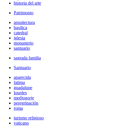
historia del arte
Patrimonio
arquitectura
basilica
catedral
iglesia
monasterio
santuario
sagrada familia
Santuario
aparecida
fatima
guadalupe
lourdes
medjugorje
peregrinación
roma
turismo religioso
vaticano