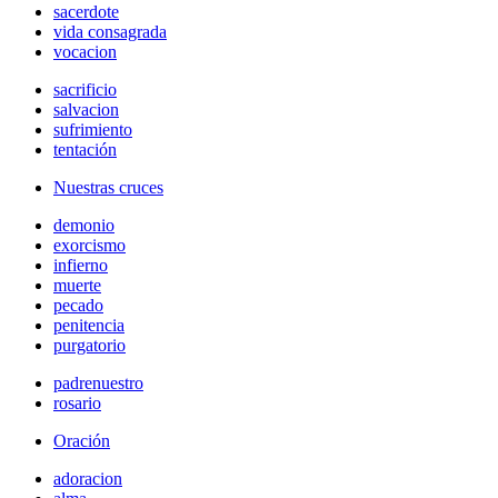
sacerdote
vida consagrada
vocacion
sacrificio
salvacion
sufrimiento
tentación
Nuestras cruces
demonio
exorcismo
infierno
muerte
pecado
penitencia
purgatorio
padrenuestro
rosario
Oración
adoracion