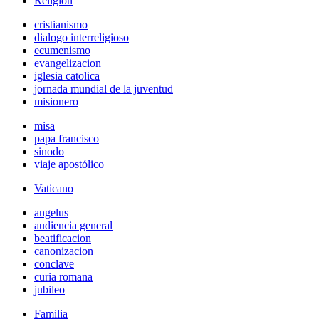
Religión
cristianismo
dialogo interreligioso
ecumenismo
evangelizacion
iglesia catolica
jornada mundial de la juventud
misionero
misa
papa francisco
sinodo
viaje apostólico
Vaticano
angelus
audiencia general
beatificacion
canonizacion
conclave
curia romana
jubileo
Familia