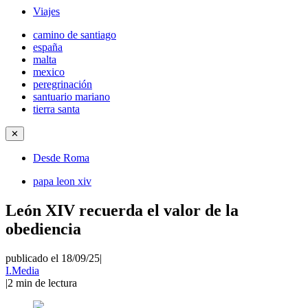
Viajes
camino de santiago
españa
malta
mexico
peregrinación
santuario mariano
tierra santa
✕
Desde Roma
papa leon xiv
León XIV recuerda el valor de la
obediencia
publicado el 18/09/25
|
I.Media
|
2
min de lectura