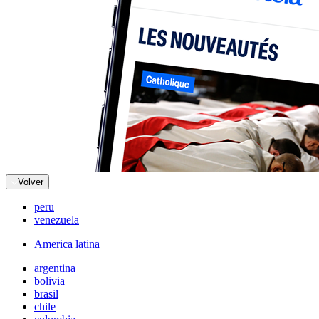
Volver
peru
venezuela
America latina
argentina
bolivia
brasil
chile