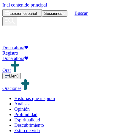
Ir al contenido principal
Buscar
Edición
español
Secciones
Dona ahora
Registro
Dona ahora
Orar
Menú
Oraciones
Historias que inspiran
Análisis
Opinión
Profundidad
Espiritualidad
Descubrimiento
Estilo de vida