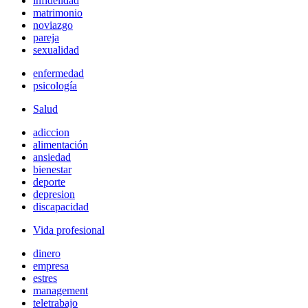
infidelidad
matrimonio
noviazgo
pareja
sexualidad
enfermedad
psicología
Salud
adiccion
alimentación
ansiedad
bienestar
deporte
depresion
discapacidad
Vida profesional
dinero
empresa
estres
management
teletrabajo