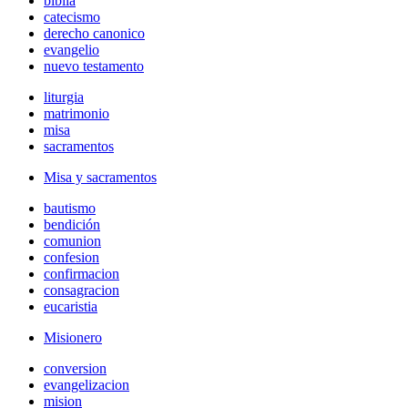
biblia
catecismo
derecho canonico
evangelio
nuevo testamento
liturgia
matrimonio
misa
sacramentos
Misa y sacramentos
bautismo
bendición
comunion
confesion
confirmacion
consagracion
eucaristia
Misionero
conversion
evangelizacion
mision