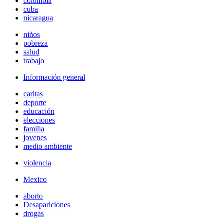
colombia
cuba
nicaragua
niños
pobreza
salud
trabajo
Información general
caritas
deporte
educación
elecciones
familia
jovenes
medio ambiente
violencia
Mexico
aborto
Desapariciones
drogas