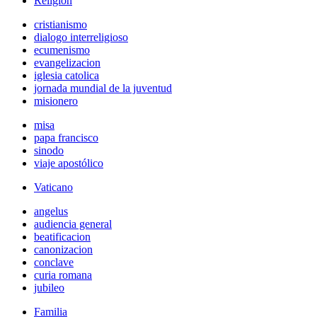
Religión
cristianismo
dialogo interreligioso
ecumenismo
evangelizacion
iglesia catolica
jornada mundial de la juventud
misionero
misa
papa francisco
sinodo
viaje apostólico
Vaticano
angelus
audiencia general
beatificacion
canonizacion
conclave
curia romana
jubileo
Familia