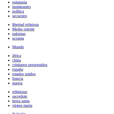
eutanasia
inmigrantes
política
secuestro
libertad religiosa
Medio oriente
pakistan
ucrania
Mundo
áfrica
china
cristianos perseguidos
españa
estados unidos
francia
guerra
religiosas
sacerdote
tierra santa
virgen maria