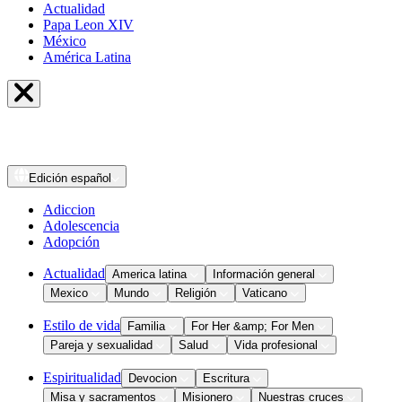
Actualidad
Papa Leon XIV
México
América Latina
Edición
español
Adiccion
Adolescencia
Adopción
Actualidad
America latina
Información general
Mexico
Mundo
Religión
Vaticano
Estilo de vida
Familia
For Her &amp; For Men
Pareja y sexualidad
Salud
Vida profesional
Espiritualidad
Devocion
Escritura
Misa y sacramentos
Misionero
Nuestras cruces