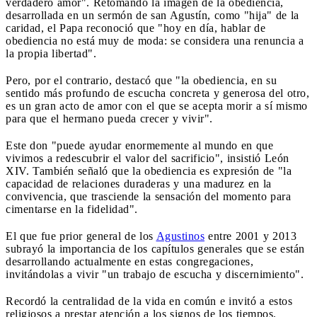
verdadero amor". Retomando la imagen de la obediencia,
desarrollada en un sermón de san Agustín, como "hija" de la
caridad, el Papa reconoció que "hoy en día, hablar de
obediencia no está muy de moda: se considera una renuncia a
la propia libertad".
Pero, por el contrario, destacó que "la obediencia, en su
sentido más profundo de escucha concreta y generosa del otro,
es un gran acto de amor con el que se acepta morir a sí mismo
para que el hermano pueda crecer y vivir".
Este don "puede ayudar enormemente al mundo en que
vivimos a redescubrir el valor del sacrificio", insistió León
XIV. También señaló que la obediencia es expresión de "la
capacidad de relaciones duraderas y una madurez en la
convivencia, que trasciende la sensación del momento para
cimentarse en la fidelidad".
El que fue prior general de los
Agustinos
entre 2001 y 2013
subrayó la importancia de los capítulos generales que se están
desarrollando actualmente en estas congregaciones,
invitándolas a vivir "un trabajo de escucha y discernimiento".
Recordó la centralidad de la vida en común e invitó a estos
religiosos a prestar atención a los signos de los tiempos.