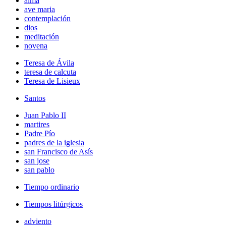
alma
ave maria
contemplación
dios
meditación
novena
Teresa de Ávila
teresa de calcuta
Teresa de Lisieux
Santos
Juan Pablo II
martires
Padre Pío
padres de la iglesia
san Francisco de Asís
san jose
san pablo
Tiempo ordinario
Tiempos litúrgicos
adviento