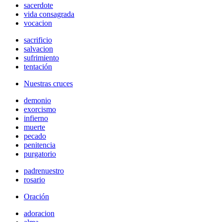
sacerdote
vida consagrada
vocacion
sacrificio
salvacion
sufrimiento
tentación
Nuestras cruces
demonio
exorcismo
infierno
muerte
pecado
penitencia
purgatorio
padrenuestro
rosario
Oración
adoracion