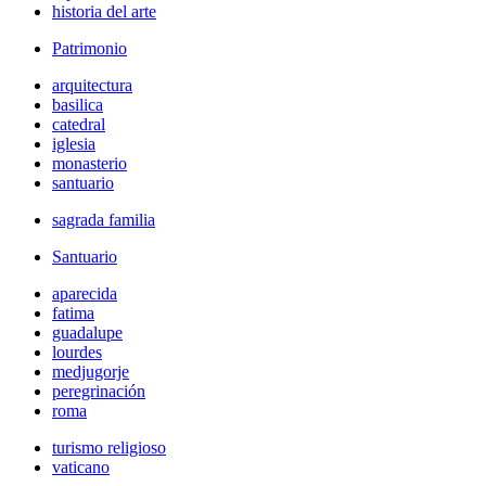
historia del arte
Patrimonio
arquitectura
basilica
catedral
iglesia
monasterio
santuario
sagrada familia
Santuario
aparecida
fatima
guadalupe
lourdes
medjugorje
peregrinación
roma
turismo religioso
vaticano