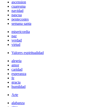
ascension
cuaresma
navidad
pascua
pentecostes
semana santa
misericordia
paz
verdad
virtud
Valores espiritualidad
alegria
amor
caridad
esperanza
fe
gracia
humildad
Arte
alabanza