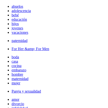
abuelos
adolescencia
bebé
educación
hijos
jovenes
vacaciones
paternidad
For Her &amp; For Men
boda
casa
cocina
embarazo
hombre
maternidad
mujer
Pareja y sexualidad
amor
divorcio