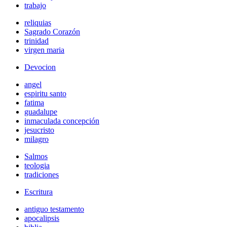
trabajo
reliquias
Sagrado Corazón
trinidad
virgen maria
Devocion
angel
espiritu santo
fatima
guadalupe
inmaculada concepción
jesucristo
milagro
Salmos
teologia
tradiciones
Escritura
antiguo testamento
apocalipsis