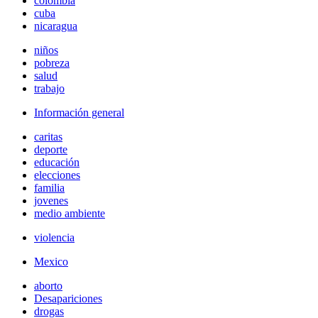
colombia
cuba
nicaragua
niños
pobreza
salud
trabajo
Información general
caritas
deporte
educación
elecciones
familia
jovenes
medio ambiente
violencia
Mexico
aborto
Desapariciones
drogas