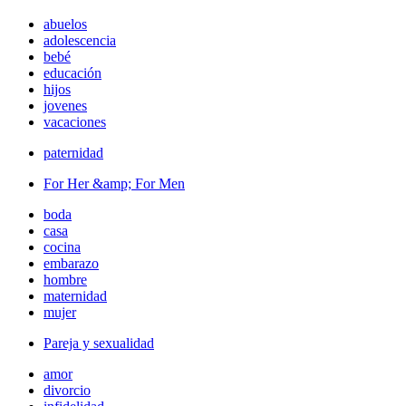
abuelos
adolescencia
bebé
educación
hijos
jovenes
vacaciones
paternidad
For Her &amp; For Men
boda
casa
cocina
embarazo
hombre
maternidad
mujer
Pareja y sexualidad
amor
divorcio