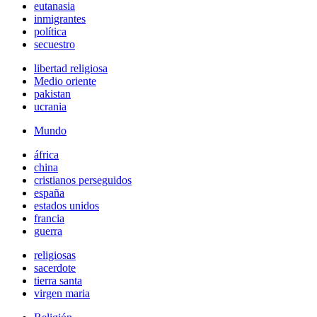
eutanasia
inmigrantes
política
secuestro
libertad religiosa
Medio oriente
pakistan
ucrania
Mundo
áfrica
china
cristianos perseguidos
españa
estados unidos
francia
guerra
religiosas
sacerdote
tierra santa
virgen maria