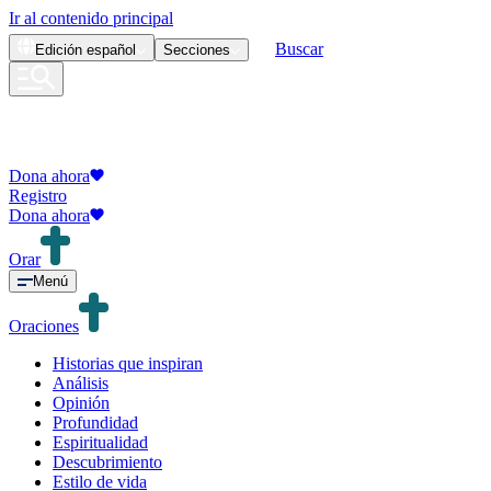
Ir al contenido principal
Buscar
Edición
español
Secciones
Dona ahora
Registro
Dona ahora
Orar
Menú
Oraciones
Historias que inspiran
Análisis
Opinión
Profundidad
Espiritualidad
Descubrimiento
Estilo de vida