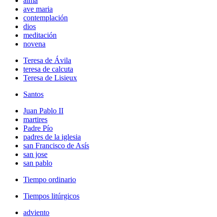
alma
ave maria
contemplación
dios
meditación
novena
Teresa de Ávila
teresa de calcuta
Teresa de Lisieux
Santos
Juan Pablo II
martires
Padre Pío
padres de la iglesia
san Francisco de Asís
san jose
san pablo
Tiempo ordinario
Tiempos litúrgicos
adviento