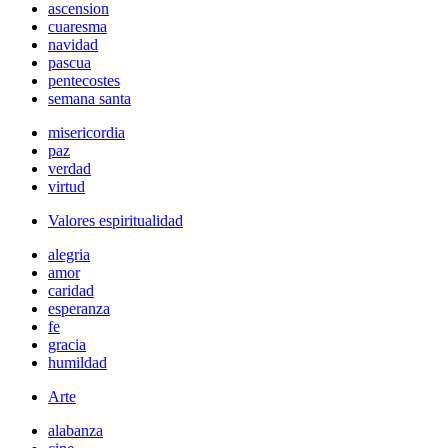
ascension
cuaresma
navidad
pascua
pentecostes
semana santa
misericordia
paz
verdad
virtud
Valores espiritualidad
alegria
amor
caridad
esperanza
fe
gracia
humildad
Arte
alabanza