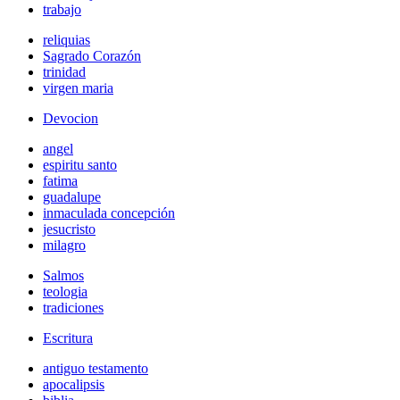
trabajo
reliquias
Sagrado Corazón
trinidad
virgen maria
Devocion
angel
espiritu santo
fatima
guadalupe
inmaculada concepción
jesucristo
milagro
Salmos
teologia
tradiciones
Escritura
antiguo testamento
apocalipsis