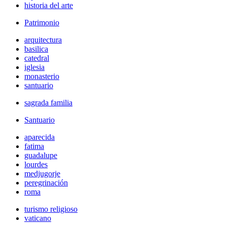
historia del arte
Patrimonio
arquitectura
basilica
catedral
iglesia
monasterio
santuario
sagrada familia
Santuario
aparecida
fatima
guadalupe
lourdes
medjugorje
peregrinación
roma
turismo religioso
vaticano