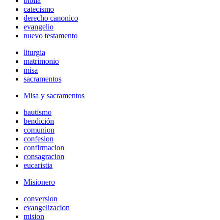
biblia
catecismo
derecho canonico
evangelio
nuevo testamento
liturgia
matrimonio
misa
sacramentos
Misa y sacramentos
bautismo
bendición
comunion
confesion
confirmacion
consagracion
eucaristia
Misionero
conversion
evangelizacion
mision