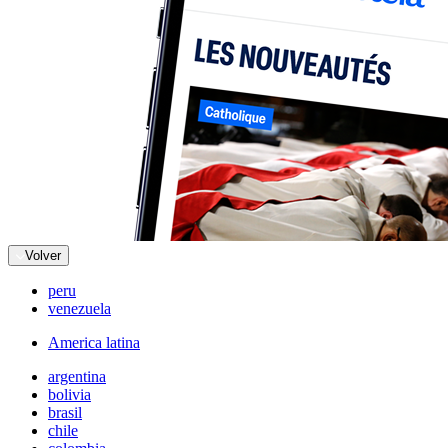
Volver
peru
venezuela
America latina
argentina
bolivia
brasil
chile