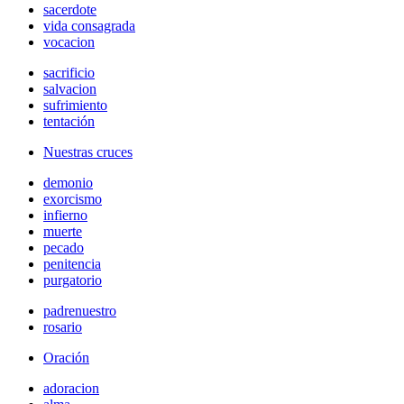
sacerdote
vida consagrada
vocacion
sacrificio
salvacion
sufrimiento
tentación
Nuestras cruces
demonio
exorcismo
infierno
muerte
pecado
penitencia
purgatorio
padrenuestro
rosario
Oración
adoracion