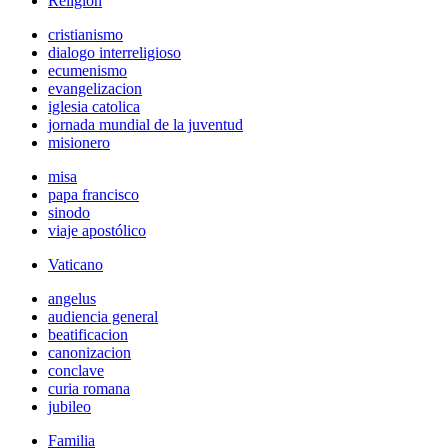
Religión
cristianismo
dialogo interreligioso
ecumenismo
evangelizacion
iglesia catolica
jornada mundial de la juventud
misionero
misa
papa francisco
sinodo
viaje apostólico
Vaticano
angelus
audiencia general
beatificacion
canonizacion
conclave
curia romana
jubileo
Familia