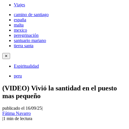
Viajes
camino de santiago
españa
malta
mexico
peregrinación
santuario mariano
tierra santa
✕
Espiritualidad
peru
(VIDEO) Vivió la santidad en el puesto
mas pequeño
publicado el 16/09/25
|
Fátima Navarro
|
1
min de lectura