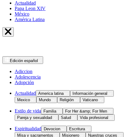
Actualidad
Papa Leon XIV
México
América Latina
Edición
español
Adiccion
Adolescencia
Adopción
Actualidad
America latina
Información general
Mexico
Mundo
Religión
Vaticano
Estilo de vida
Familia
For Her &amp; For Men
Pareja y sexualidad
Salud
Vida profesional
Espiritualidad
Devocion
Escritura
Misa y sacramentos
Misionero
Nuestras cruces