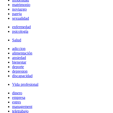
infidelidad
matrimonio
noviazgo
pareja
sexualidad
enfermedad
psicología
Salud
adiccion
alimentación
ansiedad
bienestar
deporte
depresion
discapacidad
Vida profesional
dinero
empresa
estres
management
teletrabajo