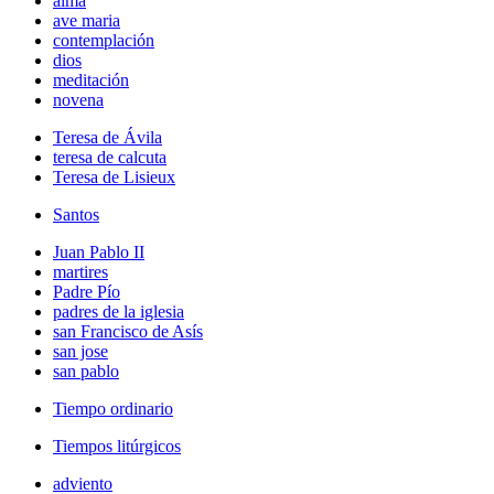
alma
ave maria
contemplación
dios
meditación
novena
Teresa de Ávila
teresa de calcuta
Teresa de Lisieux
Santos
Juan Pablo II
martires
Padre Pío
padres de la iglesia
san Francisco de Asís
san jose
san pablo
Tiempo ordinario
Tiempos litúrgicos
adviento