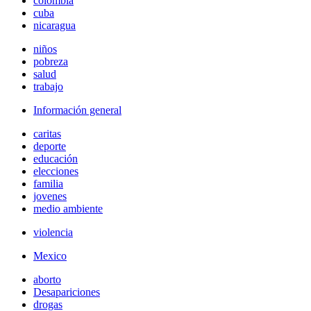
colombia
cuba
nicaragua
niños
pobreza
salud
trabajo
Información general
caritas
deporte
educación
elecciones
familia
jovenes
medio ambiente
violencia
Mexico
aborto
Desapariciones
drogas