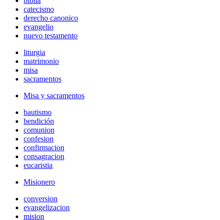
biblia
catecismo
derecho canonico
evangelio
nuevo testamento
liturgia
matrimonio
misa
sacramentos
Misa y sacramentos
bautismo
bendición
comunion
confesion
confirmacion
consagracion
eucaristia
Misionero
conversion
evangelizacion
mision