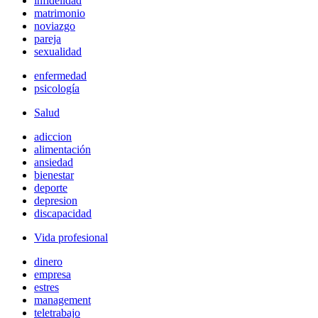
infidelidad
matrimonio
noviazgo
pareja
sexualidad
enfermedad
psicología
Salud
adiccion
alimentación
ansiedad
bienestar
deporte
depresion
discapacidad
Vida profesional
dinero
empresa
estres
management
teletrabajo