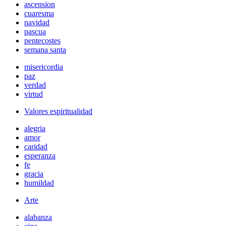
ascension
cuaresma
navidad
pascua
pentecostes
semana santa
misericordia
paz
verdad
virtud
Valores espiritualidad
alegria
amor
caridad
esperanza
fe
gracia
humildad
Arte
alabanza