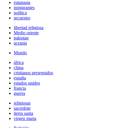
eutanasia
inmigrantes
política
secuestro
libertad religiosa
Medio oriente
pakistan
ucrania
Mundo
áfrica
china
cristianos perseguidos
españa
estados unidos
francia
guerra
religiosas
sacerdote
tierra santa
virgen maria