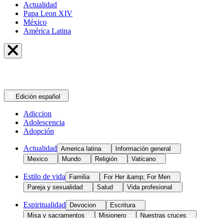
Actualidad
Papa Leon XIV
México
América Latina
Edición
español
Adiccion
Adolescencia
Adopción
Actualidad
America latina
Información general
Mexico
Mundo
Religión
Vaticano
Estilo de vida
Familia
For Her &amp; For Men
Pareja y sexualidad
Salud
Vida profesional
Espiritualidad
Devocion
Escritura
Misa y sacramentos
Misionero
Nuestras cruces