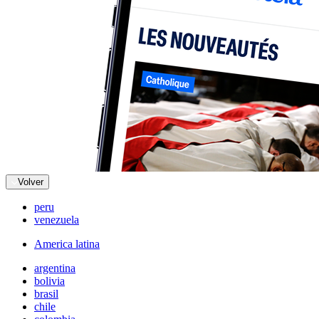
Volver
peru
venezuela
America latina
argentina
bolivia
brasil
chile