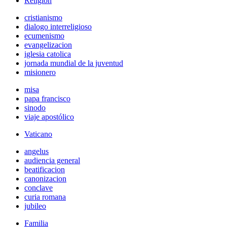
Religión
cristianismo
dialogo interreligioso
ecumenismo
evangelizacion
iglesia catolica
jornada mundial de la juventud
misionero
misa
papa francisco
sinodo
viaje apostólico
Vaticano
angelus
audiencia general
beatificacion
canonizacion
conclave
curia romana
jubileo
Familia