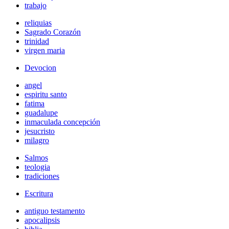
trabajo
reliquias
Sagrado Corazón
trinidad
virgen maria
Devocion
angel
espiritu santo
fatima
guadalupe
inmaculada concepción
jesucristo
milagro
Salmos
teologia
tradiciones
Escritura
antiguo testamento
apocalipsis