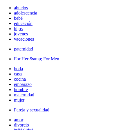
abuelos
adolescencia
bebé
educación
hijos
jovenes
vacaciones
paternidad
For Her &amp; For Men
boda
casa
cocina
embarazo
hombre
maternidad
mujer
Pareja y sexualidad
amor
divorcio