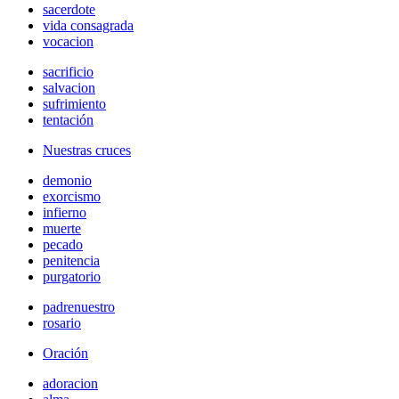
sacerdote
vida consagrada
vocacion
sacrificio
salvacion
sufrimiento
tentación
Nuestras cruces
demonio
exorcismo
infierno
muerte
pecado
penitencia
purgatorio
padrenuestro
rosario
Oración
adoracion