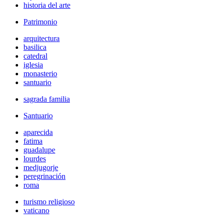
historia del arte
Patrimonio
arquitectura
basilica
catedral
iglesia
monasterio
santuario
sagrada familia
Santuario
aparecida
fatima
guadalupe
lourdes
medjugorje
peregrinación
roma
turismo religioso
vaticano