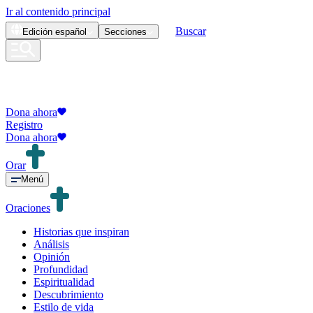
Ir al contenido principal
Buscar
Edición
español
Secciones
Dona ahora
Registro
Dona ahora
Orar
Menú
Oraciones
Historias que inspiran
Análisis
Opinión
Profundidad
Espiritualidad
Descubrimiento
Estilo de vida