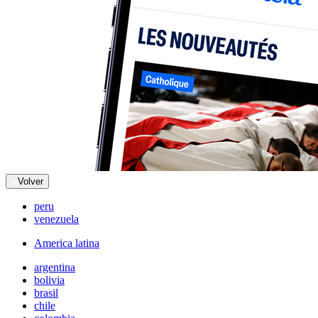
Volver
peru
venezuela
America latina
argentina
bolivia
brasil
chile