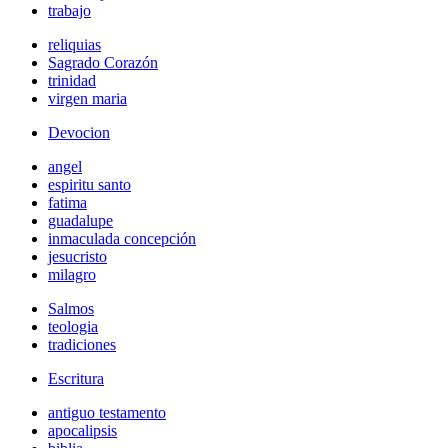
trabajo
reliquias
Sagrado Corazón
trinidad
virgen maria
Devocion
angel
espiritu santo
fatima
guadalupe
inmaculada concepción
jesucristo
milagro
Salmos
teologia
tradiciones
Escritura
antiguo testamento
apocalipsis