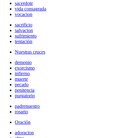
sacerdote
vida consagrada
vocacion
sacrificio
salvacion
sufrimiento
tentación
Nuestras cruces
demonio
exorcismo
infierno
muerte
pecado
penitencia
purgatorio
padrenuestro
rosario
Oración
adoracion