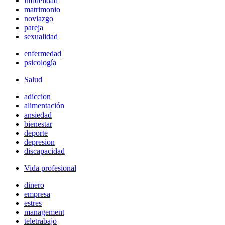
infidelidad
matrimonio
noviazgo
pareja
sexualidad
enfermedad
psicología
Salud
adiccion
alimentación
ansiedad
bienestar
deporte
depresion
discapacidad
Vida profesional
dinero
empresa
estres
management
teletrabajo