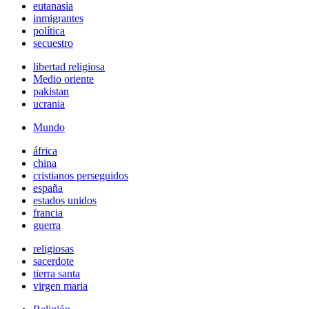
eutanasia
inmigrantes
política
secuestro
libertad religiosa
Medio oriente
pakistan
ucrania
Mundo
áfrica
china
cristianos perseguidos
españa
estados unidos
francia
guerra
religiosas
sacerdote
tierra santa
virgen maria