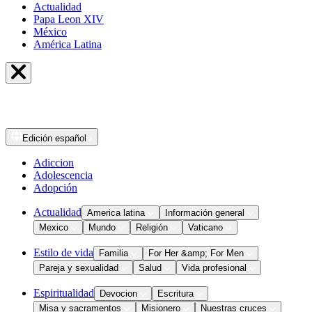
Actualidad
Papa Leon XIV
México
América Latina
Edición
español
Adiccion
Adolescencia
Adopción
Actualidad
America latina
Información general
Mexico
Mundo
Religión
Vaticano
Estilo de vida
Familia
For Her &amp; For Men
Pareja y sexualidad
Salud
Vida profesional
Espiritualidad
Devocion
Escritura
Misa y sacramentos
Misionero
Nuestras cruces