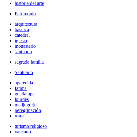
historia del arte
Patrimonio
arquitectura
basilica
catedral
iglesia
monasterio
santuario
sagrada familia
Santuario
aparecida
fatima
guadalupe
lourdes
medjugorje
peregrinación
roma
turismo religioso
vaticano