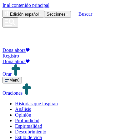
Ir al contenido principal
Buscar
Edición
español
Secciones
Dona ahora
Registro
Dona ahora
Orar
Menú
Oraciones
Historias que inspiran
Análisis
Opinión
Profundidad
Espiritualidad
Descubrimiento
Estilo de vida