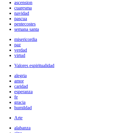
ascension
cuaresma
navidad
pascua
pentecostes
semana santa
misericordia
paz
verdad
virtud
Valores espiritualidad
alegria
amor
caridad
esperanza
fe
gracia
humildad
Arte
alabanza