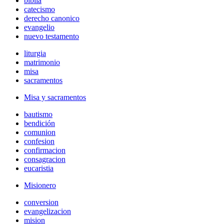
biblia
catecismo
derecho canonico
evangelio
nuevo testamento
liturgia
matrimonio
misa
sacramentos
Misa y sacramentos
bautismo
bendición
comunion
confesion
confirmacion
consagracion
eucaristia
Misionero
conversion
evangelizacion
mision