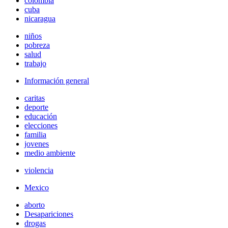
colombia
cuba
nicaragua
niños
pobreza
salud
trabajo
Información general
caritas
deporte
educación
elecciones
familia
jovenes
medio ambiente
violencia
Mexico
aborto
Desapariciones
drogas