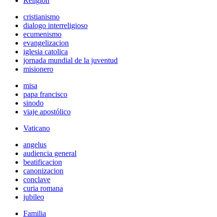
Religión
cristianismo
dialogo interreligioso
ecumenismo
evangelizacion
iglesia catolica
jornada mundial de la juventud
misionero
misa
papa francisco
sinodo
viaje apostólico
Vaticano
angelus
audiencia general
beatificacion
canonizacion
conclave
curia romana
jubileo
Familia