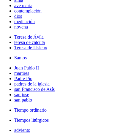
alma
ave maria
contemplación
dios
meditación
novena
Teresa de Ávila
teresa de calcuta
Teresa de Lisieux
Santos
Juan Pablo II
martires
Padre Pío
padres de la iglesia
san Francisco de Asís
san jose
san pablo
Tiempo ordinario
Tiempos litúrgicos
adviento