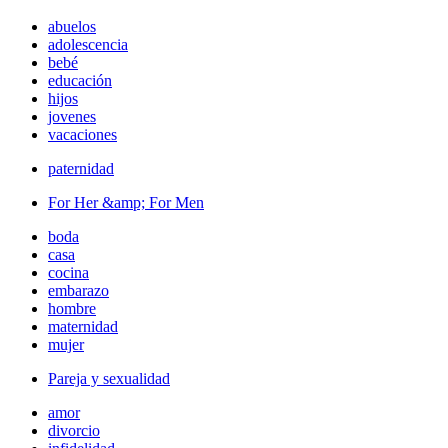
abuelos
adolescencia
bebé
educación
hijos
jovenes
vacaciones
paternidad
For Her &amp; For Men
boda
casa
cocina
embarazo
hombre
maternidad
mujer
Pareja y sexualidad
amor
divorcio