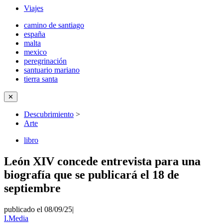
Viajes
camino de santiago
españa
malta
mexico
peregrinación
santuario mariano
tierra santa
✕
Descubrimiento
>
Arte
libro
León XIV concede entrevista para una
biografía que se publicará el 18 de
septiembre
publicado el 08/09/25
|
I.Media