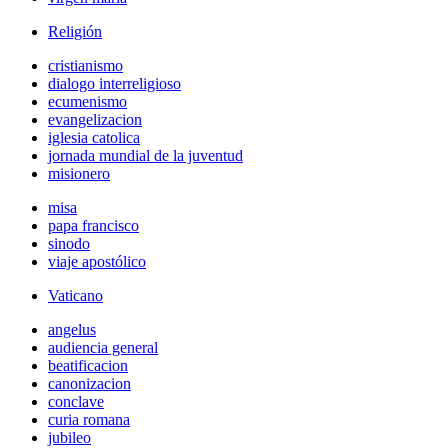
Religión
cristianismo
dialogo interreligioso
ecumenismo
evangelizacion
iglesia catolica
jornada mundial de la juventud
misionero
misa
papa francisco
sinodo
viaje apostólico
Vaticano
angelus
audiencia general
beatificacion
canonizacion
conclave
curia romana
jubileo