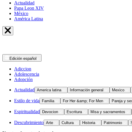
Actualidad
Papa Leon XIV
México
América Latina
Edición
español
Adiccion
Adolescencia
Adopción
Actualidad
America latina
Información general
Mexico
Estilo de vida
Familia
For Her &amp; For Men
Pareja y se
Espiritualidad
Devocion
Escritura
Misa y sacramentos
Descubrimiento
Arte
Cultura
Historia
Patrimonio