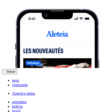
Volver
peru
venezuela
America latina
argentina
bolivia
brasil