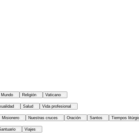
Mundo
Religión
Vaticano
xualidad
Salud
Vida profesional
Misionero
Nuestras cruces
Oración
Santos
Tiempos litúrgi
Santuario
Viajes