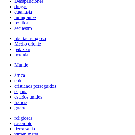
Desapariciones
drogas
eutanasia
inmigrantes
política
secuestro
libertad religiosa
Medio oriente
pakistan
ucrania
Mundo
áfrica
china
cristianos perseguidos
españa
estados unidos
francia
guerra
religiosas
sacerdote
tierra santa
virgen maria