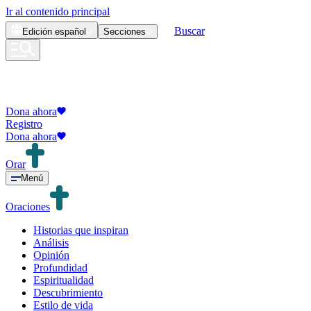
Ir al contenido principal
Buscar
Edición
español
Secciones
Dona ahora
Registro
Dona ahora
Orar
Menú
Oraciones
Historias que inspiran
Análisis
Opinión
Profundidad
Espiritualidad
Descubrimiento
Estilo de vida