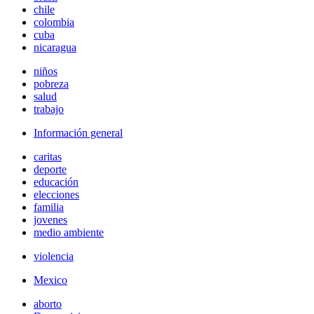
chile
colombia
cuba
nicaragua
niños
pobreza
salud
trabajo
Información general
caritas
deporte
educación
elecciones
familia
jovenes
medio ambiente
violencia
Mexico
aborto