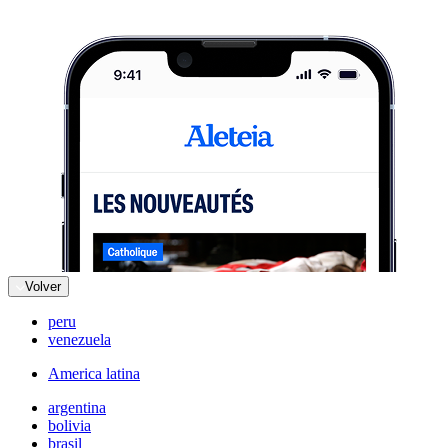
Volver
peru
venezuela
America latina
argentina
bolivia
brasil