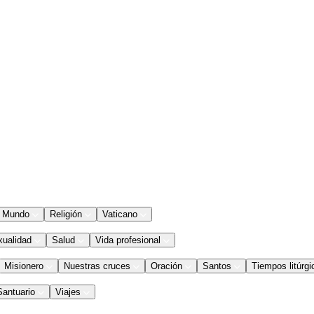
Mundo
Religión
Vaticano
xualidad
Salud
Vida profesional
Misionero
Nuestras cruces
Oración
Santos
Tiempos litúrgi
Santuario
Viajes