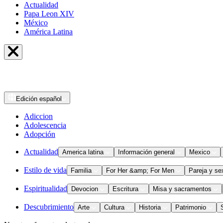
Actualidad
Papa Leon XIV
México
América Latina
Edición
español
Adiccion
Adolescencia
Adopción
Actualidad
America latina
Información general
Mexico
Estilo de vida
Familia
For Her &amp; For Men
Pareja y se
Espiritualidad
Devocion
Escritura
Misa y sacramentos
Descubrimiento
Arte
Cultura
Historia
Patrimonio