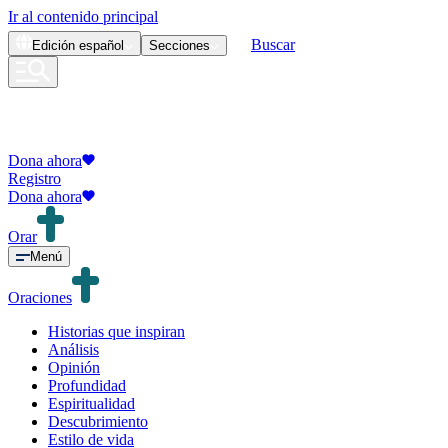
Ir al contenido principal
Buscar
Edición
español
Secciones
Dona ahora
Registro
Dona ahora
Orar
Menú
Oraciones
Historias que inspiran
Análisis
Opinión
Profundidad
Espiritualidad
Descubrimiento
Estilo de vida