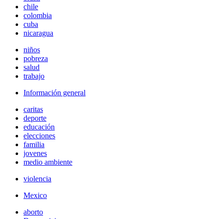
chile
colombia
cuba
nicaragua
niños
pobreza
salud
trabajo
Información general
caritas
deporte
educación
elecciones
familia
jovenes
medio ambiente
violencia
Mexico
aborto