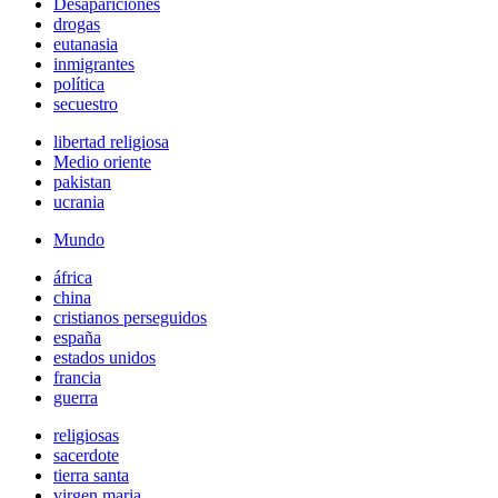
Desapariciones
drogas
eutanasia
inmigrantes
política
secuestro
libertad religiosa
Medio oriente
pakistan
ucrania
Mundo
áfrica
china
cristianos perseguidos
españa
estados unidos
francia
guerra
religiosas
sacerdote
tierra santa
virgen maria