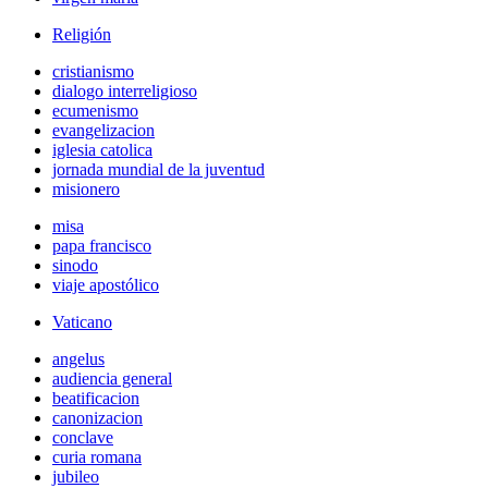
Religión
cristianismo
dialogo interreligioso
ecumenismo
evangelizacion
iglesia catolica
jornada mundial de la juventud
misionero
misa
papa francisco
sinodo
viaje apostólico
Vaticano
angelus
audiencia general
beatificacion
canonizacion
conclave
curia romana
jubileo