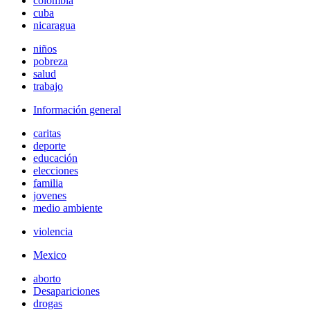
colombia
cuba
nicaragua
niños
pobreza
salud
trabajo
Información general
caritas
deporte
educación
elecciones
familia
jovenes
medio ambiente
violencia
Mexico
aborto
Desapariciones
drogas