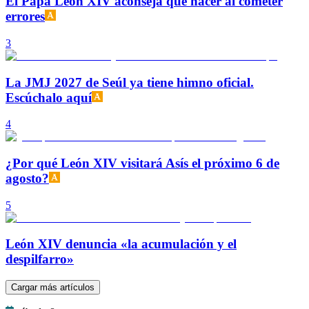
El Papa León XIV aconseja qué hacer al cometer
errores
3
La JMJ 2027 de Seúl ya tiene himno oficial.
Escúchalo aquí
4
¿Por qué León XIV visitará Asís el próximo 6 de
agosto?
5
León XIV denuncia «la acumulación y el
despilfarro»
Cargar más artículos