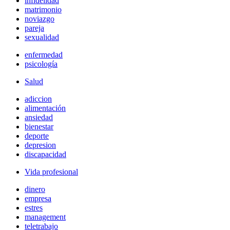
infidelidad
matrimonio
noviazgo
pareja
sexualidad
enfermedad
psicología
Salud
adiccion
alimentación
ansiedad
bienestar
deporte
depresion
discapacidad
Vida profesional
dinero
empresa
estres
management
teletrabajo