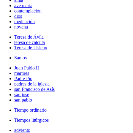
alma
ave maria
contemplación
dios
meditación
novena
Teresa de Ávila
teresa de calcuta
Teresa de Lisieux
Santos
Juan Pablo II
martires
Padre Pío
padres de la iglesia
san Francisco de Asís
san jose
san pablo
Tiempo ordinario
Tiempos litúrgicos
adviento