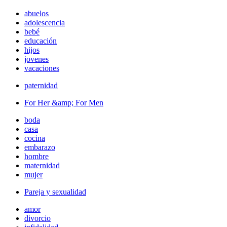
abuelos
adolescencia
bebé
educación
hijos
jovenes
vacaciones
paternidad
For Her &amp; For Men
boda
casa
cocina
embarazo
hombre
maternidad
mujer
Pareja y sexualidad
amor
divorcio