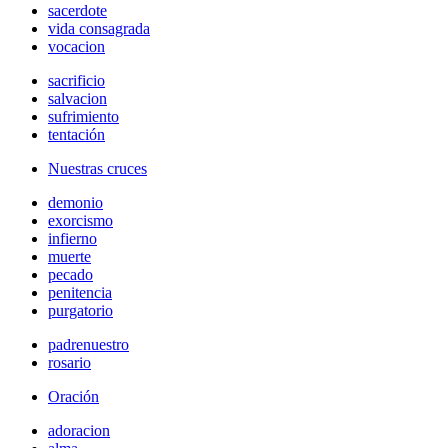
sacerdote
vida consagrada
vocacion
sacrificio
salvacion
sufrimiento
tentación
Nuestras cruces
demonio
exorcismo
infierno
muerte
pecado
penitencia
purgatorio
padrenuestro
rosario
Oración
adoracion