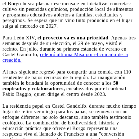
el Borgo busca plasmar ese mensaje en iniciativas concretas:
cultivo sin pesticidas químicos, producción local de alimentos
y programas educativos abiertos a familias, estudiantes y
peregrinos. Se espera que un vino tinto producido en el lugar
salga al mercado en 2027.
Para León XIV,
el proyecto ya es una prioridad
. Apenas tres
semanas después de su elección, el 29 de mayo, visitó el
recinto. En julio, durante su primera estancia de verano en
Castel Gandolfo,
celebró allí una Misa por el cuidado de la
creación.
Al mes siguiente regresó para compartir una comida con 110
residentes de bajos recursos de la región. La inauguración
también le brindará la oportunidad de conocer a los
50
empleados y colaboradores,
encabezados por el cardenal
Fabio Baggio, quien dirige el centro desde 2023.
La residencia papal en Castel Gandolfo, durante mucho tiempo
lugar de retiro veraniego para los papas, se renueva con un
enfoque diferente: no solo descanso, sino también testimonio
ecológico. La combinación de biodiversidad, historia y
educación práctica que ofrece el Borgo representa una
respuesta viva al llamado de Francisco a una "conversión