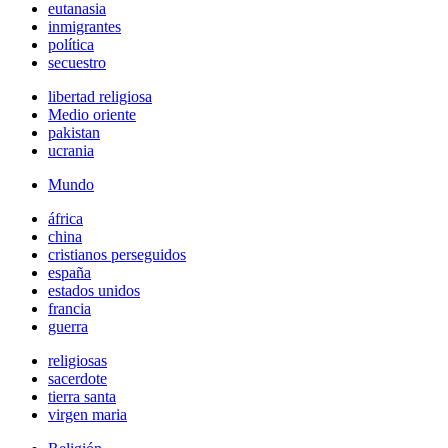
eutanasia
inmigrantes
política
secuestro
libertad religiosa
Medio oriente
pakistan
ucrania
Mundo
áfrica
china
cristianos perseguidos
españa
estados unidos
francia
guerra
religiosas
sacerdote
tierra santa
virgen maria