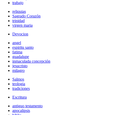
trabajo
reliquias
Sagrado Corazón
trinidad
virgen maria
Devocion
angel
espiritu santo
fatima
guadalupe
inmaculada concepción
jesucristo
milagro
Salmos
teologia
tradiciones
Escritura
antiguo testamento
apocalipsis