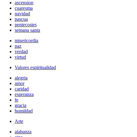
ascension
cuaresma
navidad
pascua
pentecostes
semana santa
misericordia
paz
verdad
virtud
Valores espiritualidad
alegria
amor
caridad
esperanza
fe
gracia
humildad
Arte
alabanza