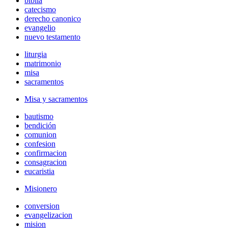
biblia
catecismo
derecho canonico
evangelio
nuevo testamento
liturgia
matrimonio
misa
sacramentos
Misa y sacramentos
bautismo
bendición
comunion
confesion
confirmacion
consagracion
eucaristia
Misionero
conversion
evangelizacion
mision