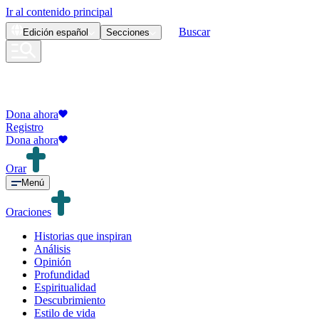
Ir al contenido principal
Buscar
Edición
español
Secciones
Dona ahora
Registro
Dona ahora
Orar
Menú
Oraciones
Historias que inspiran
Análisis
Opinión
Profundidad
Espiritualidad
Descubrimiento
Estilo de vida