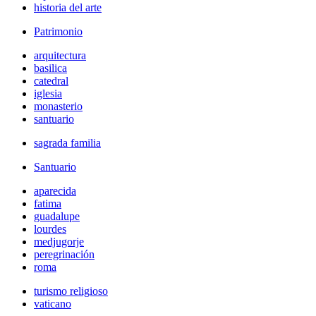
historia del arte
Patrimonio
arquitectura
basilica
catedral
iglesia
monasterio
santuario
sagrada familia
Santuario
aparecida
fatima
guadalupe
lourdes
medjugorje
peregrinación
roma
turismo religioso
vaticano