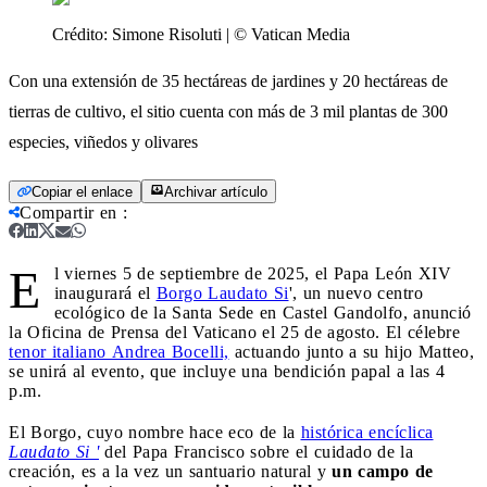
Crédito:
Simone Risoluti | © Vatican Media
Con una extensión de 35 hectáreas de jardines y 20 hectáreas de
tierras de cultivo, el sitio cuenta con más de 3 mil plantas de 300
especies, viñedos y olivares
Copiar el enlace
Archivar artículo
Compartir en
:
E
l viernes 5 de septiembre de 2025, el Papa León XIV
inaugurará el
Borgo Laudato Si
', un nuevo centro
ecológico de la Santa Sede en Castel Gandolfo, anunció
la Oficina de Prensa del Vaticano el 25 de agosto. El célebre
tenor italiano Andrea Bocelli,
actuando junto a su hijo Matteo,
se unirá al evento, que incluye una bendición papal a las 4
p.m.
El Borgo, cuyo nombre hace eco de la
histórica encíclica
Laudato Si '
del Papa Francisco sobre el cuidado de la
creación, es a la vez un santuario natural y
un campo de