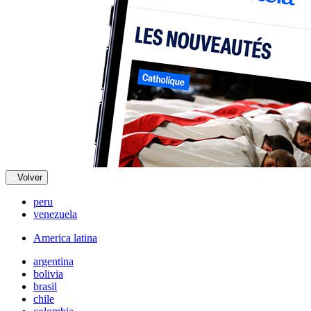
Volver
peru
venezuela
America latina
argentina
bolivia
brasil
chile