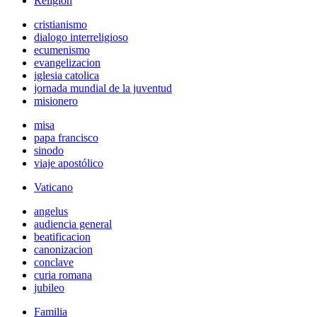
Religión
cristianismo
dialogo interreligioso
ecumenismo
evangelizacion
iglesia catolica
jornada mundial de la juventud
misionero
misa
papa francisco
sinodo
viaje apostólico
Vaticano
angelus
audiencia general
beatificacion
canonizacion
conclave
curia romana
jubileo
Familia