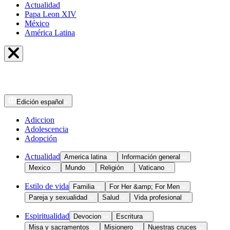
Actualidad
Papa Leon XIV
México
América Latina
Edición
español
Adiccion
Adolescencia
Adopción
Actualidad
America latina
Información general
Mexico
Mundo
Religión
Vaticano
Estilo de vida
Familia
For Her &amp; For Men
Pareja y sexualidad
Salud
Vida profesional
Espiritualidad
Devocion
Escritura
Misa y sacramentos
Misionero
Nuestras cruces