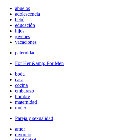
abuelos
adolescencia
bebé
educación
hijos
jovenes
vacaciones
paternidad
For Her &amp; For Men
boda
casa
cocina
embarazo
hombre
maternidad
mujer
Pareja y sexualidad
amor
divorcio