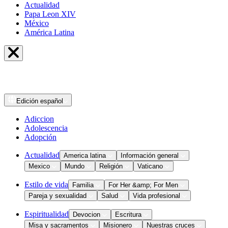
Actualidad
Papa Leon XIV
México
América Latina
Edición
español
Adiccion
Adolescencia
Adopción
Actualidad
America latina
Información general
Mexico
Mundo
Religión
Vaticano
Estilo de vida
Familia
For Her &amp; For Men
Pareja y sexualidad
Salud
Vida profesional
Espiritualidad
Devocion
Escritura
Misa y sacramentos
Misionero
Nuestras cruces