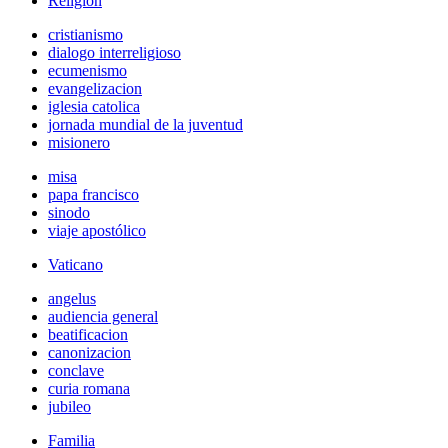
Religión
cristianismo
dialogo interreligioso
ecumenismo
evangelizacion
iglesia catolica
jornada mundial de la juventud
misionero
misa
papa francisco
sinodo
viaje apostólico
Vaticano
angelus
audiencia general
beatificacion
canonizacion
conclave
curia romana
jubileo
Familia