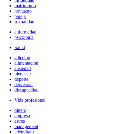
infidelidad
matrimonio
noviazgo
pareja
sexualidad
enfermedad
psicología
Salud
adiccion
alimentación
ansiedad
bienestar
deporte
depresion
discapacidad
Vida profesional
dinero
empresa
estres
management
teletrabajo