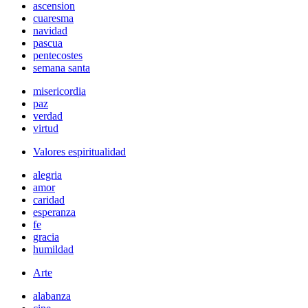
ascension
cuaresma
navidad
pascua
pentecostes
semana santa
misericordia
paz
verdad
virtud
Valores espiritualidad
alegria
amor
caridad
esperanza
fe
gracia
humildad
Arte
alabanza