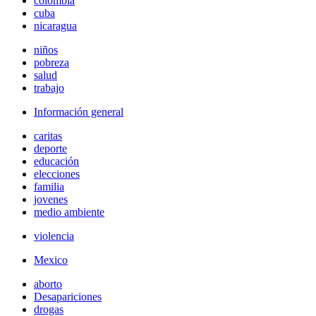
colombia
cuba
nicaragua
niños
pobreza
salud
trabajo
Información general
caritas
deporte
educación
elecciones
familia
jovenes
medio ambiente
violencia
Mexico
aborto
Desapariciones
drogas