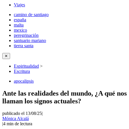
Viajes
camino de santiago
españa
malta
mexico
peregrinación
santuario mariano
tierra santa
✕
Espiritualidad
>
Escritura
apocalipsis
Ante las realidades del mundo, ¿A qué nos
llaman los signos actuales?
publicado el 13/08/25
|
Mónica Alcalá
|
4
min de lectura