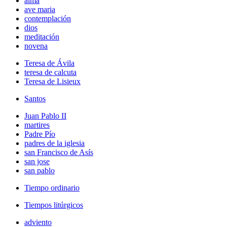
alma
ave maria
contemplación
dios
meditación
novena
Teresa de Ávila
teresa de calcuta
Teresa de Lisieux
Santos
Juan Pablo II
martires
Padre Pío
padres de la iglesia
san Francisco de Asís
san jose
san pablo
Tiempo ordinario
Tiempos litúrgicos
adviento