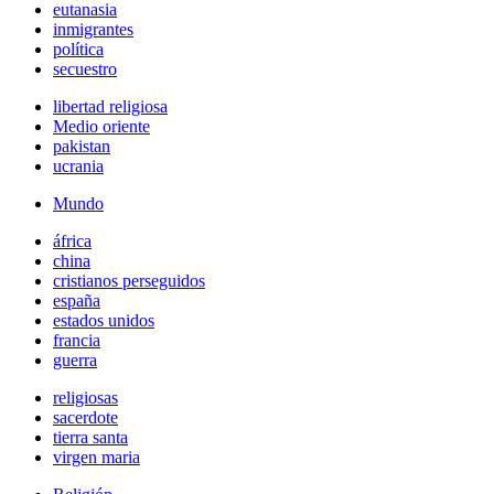
eutanasia
inmigrantes
política
secuestro
libertad religiosa
Medio oriente
pakistan
ucrania
Mundo
áfrica
china
cristianos perseguidos
españa
estados unidos
francia
guerra
religiosas
sacerdote
tierra santa
virgen maria