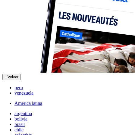
Volver
peru
venezuela
America latina
argentina
bolivia
brasil
chile