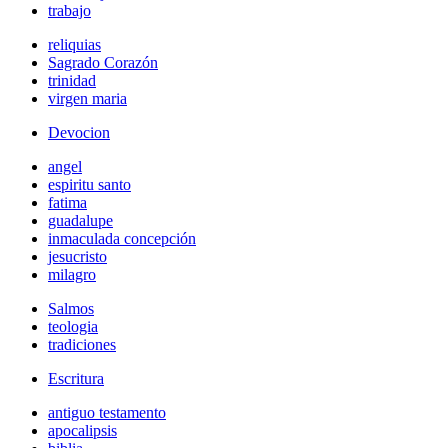
trabajo
reliquias
Sagrado Corazón
trinidad
virgen maria
Devocion
angel
espiritu santo
fatima
guadalupe
inmaculada concepción
jesucristo
milagro
Salmos
teologia
tradiciones
Escritura
antiguo testamento
apocalipsis