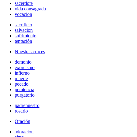
sacerdote
vida consagrada
vocacion
sacrificio
salvacion
sufrimiento
tentación
Nuestras cruces
demonio
exorcismo
infierno
muerte
pecado
penitencia
purgatorio
padrenuestro
rosario
Oración
adoracion