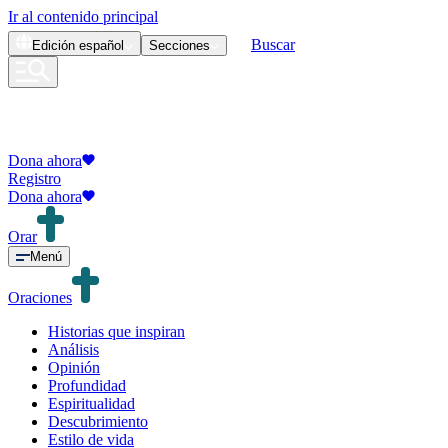
Ir al contenido principal
Buscar
Edición
español
Secciones
Dona ahora
Registro
Dona ahora
Orar
Menú
Oraciones
Historias que inspiran
Análisis
Opinión
Profundidad
Espiritualidad
Descubrimiento
Estilo de vida