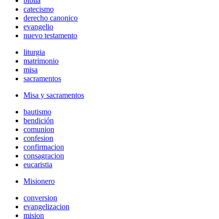
biblia
catecismo
derecho canonico
evangelio
nuevo testamento
liturgia
matrimonio
misa
sacramentos
Misa y sacramentos
bautismo
bendición
comunion
confesion
confirmacion
consagracion
eucaristia
Misionero
conversion
evangelizacion
mision