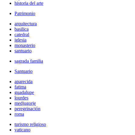
historia del arte
Patrimonio
arquitectura
basilica
catedral
iglesia
monasterio
santuario
sagrada familia
Santuario
aparecida
fatima
guadalupe
lourdes
medjugorje
peregrinación
roma
turismo religioso
vaticano