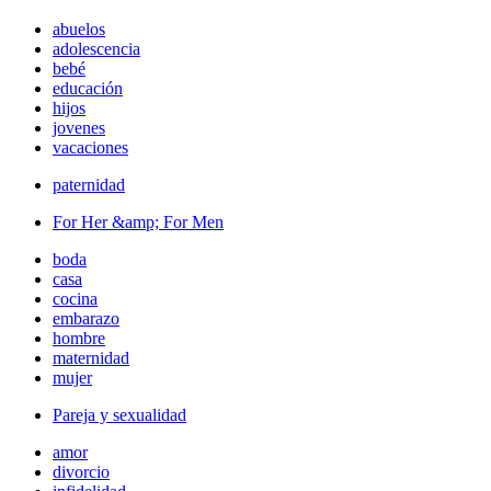
abuelos
adolescencia
bebé
educación
hijos
jovenes
vacaciones
paternidad
For Her &amp; For Men
boda
casa
cocina
embarazo
hombre
maternidad
mujer
Pareja y sexualidad
amor
divorcio