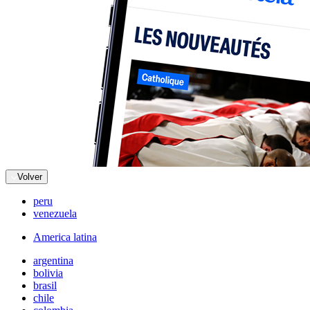
Volver
peru
venezuela
America latina
argentina
bolivia
brasil
chile