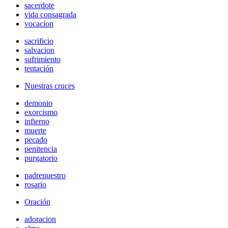
sacerdote
vida consagrada
vocacion
sacrificio
salvacion
sufrimiento
tentación
Nuestras cruces
demonio
exorcismo
infierno
muerte
pecado
penitencia
purgatorio
padrenuestro
rosario
Oración
adoracion