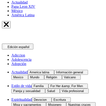
Actualidad
Papa Leon XIV
México
América Latina
Edición
español
Adiccion
Adolescencia
Adopción
Actualidad
America latina
Información general
Mexico
Mundo
Religión
Vaticano
Estilo de vida
Familia
For Her &amp; For Men
Pareja y sexualidad
Salud
Vida profesional
Espiritualidad
Devocion
Escritura
Misa y sacramentos
Misionero
Nuestras cruces