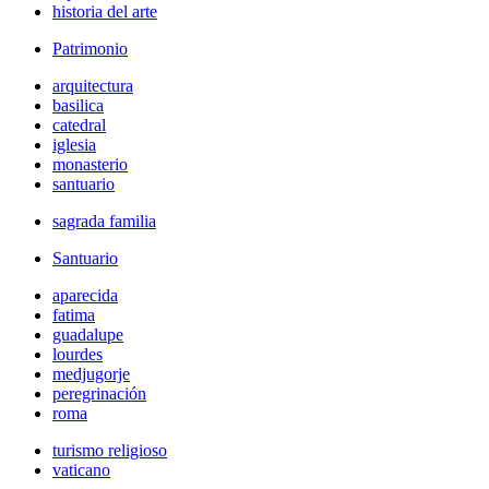
historia del arte
Patrimonio
arquitectura
basilica
catedral
iglesia
monasterio
santuario
sagrada familia
Santuario
aparecida
fatima
guadalupe
lourdes
medjugorje
peregrinación
roma
turismo religioso
vaticano