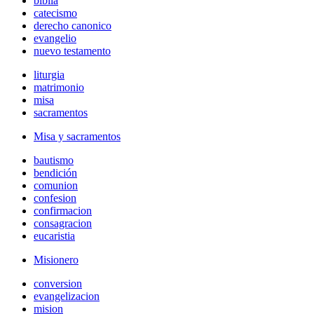
biblia
catecismo
derecho canonico
evangelio
nuevo testamento
liturgia
matrimonio
misa
sacramentos
Misa y sacramentos
bautismo
bendición
comunion
confesion
confirmacion
consagracion
eucaristia
Misionero
conversion
evangelizacion
mision