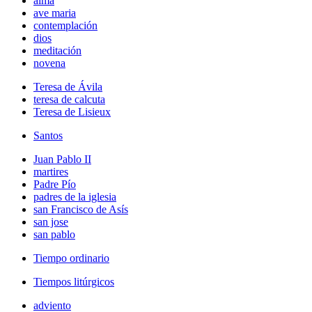
alma
ave maria
contemplación
dios
meditación
novena
Teresa de Ávila
teresa de calcuta
Teresa de Lisieux
Santos
Juan Pablo II
martires
Padre Pío
padres de la iglesia
san Francisco de Asís
san jose
san pablo
Tiempo ordinario
Tiempos litúrgicos
adviento