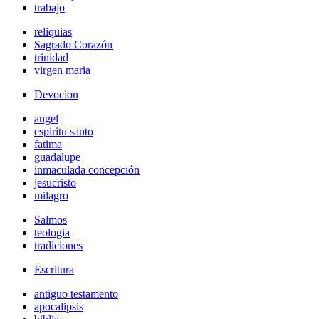
trabajo
reliquias
Sagrado Corazón
trinidad
virgen maria
Devocion
angel
espiritu santo
fatima
guadalupe
inmaculada concepción
jesucristo
milagro
Salmos
teologia
tradiciones
Escritura
antiguo testamento
apocalipsis