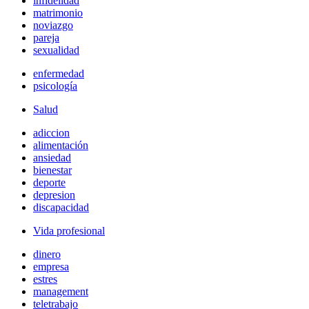
infidelidad
matrimonio
noviazgo
pareja
sexualidad
enfermedad
psicología
Salud
adiccion
alimentación
ansiedad
bienestar
deporte
depresion
discapacidad
Vida profesional
dinero
empresa
estres
management
teletrabajo