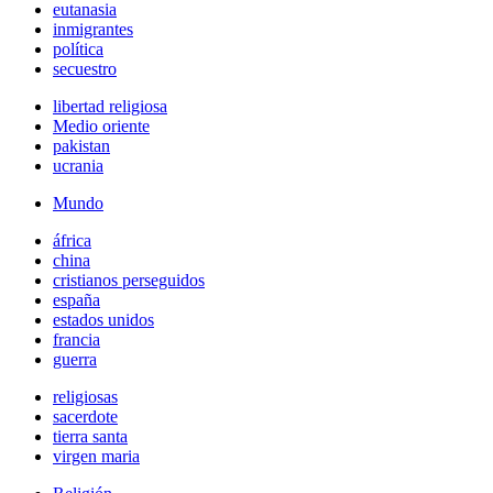
eutanasia
inmigrantes
política
secuestro
libertad religiosa
Medio oriente
pakistan
ucrania
Mundo
áfrica
china
cristianos perseguidos
españa
estados unidos
francia
guerra
religiosas
sacerdote
tierra santa
virgen maria