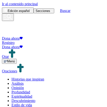
Ir al contenido principal
Buscar
Edición
español
Secciones
Dona ahora
Registro
Dona ahora
Orar
Menú
Oraciones
Historias que inspiran
Análisis
Opinión
Profundidad
Espiritualidad
Descubrimiento
Estilo de vida