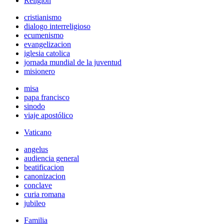
Religión
cristianismo
dialogo interreligioso
ecumenismo
evangelizacion
iglesia catolica
jornada mundial de la juventud
misionero
misa
papa francisco
sinodo
viaje apostólico
Vaticano
angelus
audiencia general
beatificacion
canonizacion
conclave
curia romana
jubileo
Familia