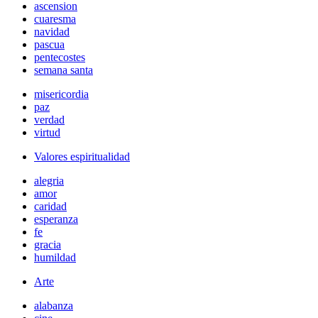
ascension
cuaresma
navidad
pascua
pentecostes
semana santa
misericordia
paz
verdad
virtud
Valores espiritualidad
alegria
amor
caridad
esperanza
fe
gracia
humildad
Arte
alabanza