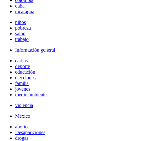
colombia
cuba
nicaragua
niños
pobreza
salud
trabajo
Información general
caritas
deporte
educación
elecciones
familia
jovenes
medio ambiente
violencia
Mexico
aborto
Desapariciones
drogas