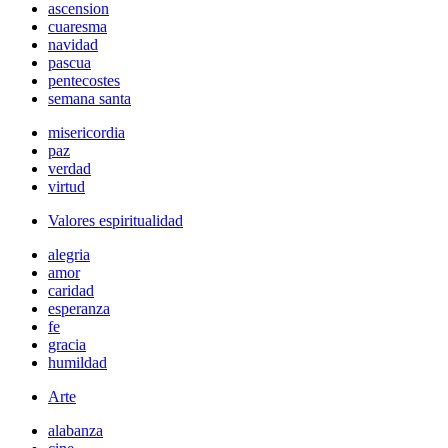
ascension
cuaresma
navidad
pascua
pentecostes
semana santa
misericordia
paz
verdad
virtud
Valores espiritualidad
alegria
amor
caridad
esperanza
fe
gracia
humildad
Arte
alabanza