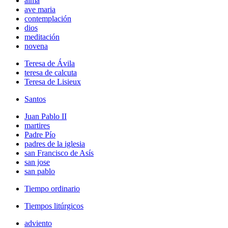
alma
ave maria
contemplación
dios
meditación
novena
Teresa de Ávila
teresa de calcuta
Teresa de Lisieux
Santos
Juan Pablo II
martires
Padre Pío
padres de la iglesia
san Francisco de Asís
san jose
san pablo
Tiempo ordinario
Tiempos litúrgicos
adviento