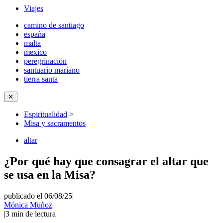
Viajes
camino de santiago
españa
malta
mexico
peregrinación
santuario mariano
tierra santa
✕
Espiritualidad
>
Misa y sacramentos
altar
¿Por qué hay que consagrar el altar que
se usa en la Misa?
publicado el 06/08/25
|
Mónica Muñoz
|
3
min de lectura