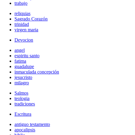
trabajo
reliquias
Sagrado Corazón
trinidad
virgen maria
Devocion
angel
espiritu santo
fatima
guadalupe
inmaculada concepción
jesucristo
milagro
Salmos
teologia
tradiciones
Escritura
antiguo testamento
apocalipsis