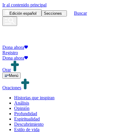
Ir al contenido principal
Buscar
Edición
español
Secciones
Dona ahora
Registro
Dona ahora
Orar
Menú
Oraciones
Historias que inspiran
Análisis
Opinión
Profundidad
Espiritualidad
Descubrimiento
Estilo de vida