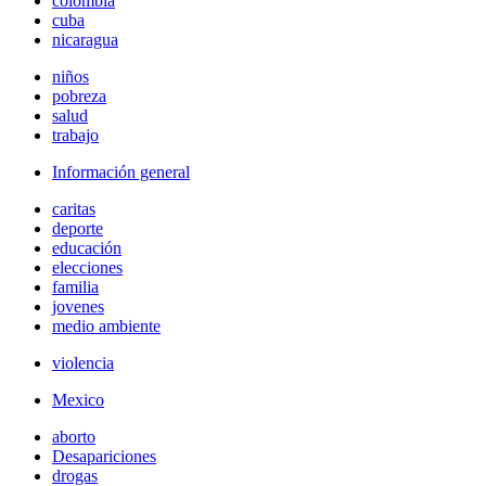
colombia
cuba
nicaragua
niños
pobreza
salud
trabajo
Información general
caritas
deporte
educación
elecciones
familia
jovenes
medio ambiente
violencia
Mexico
aborto
Desapariciones
drogas