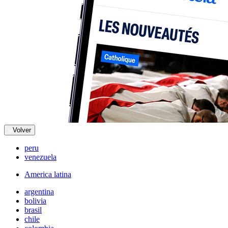
Volver
peru
venezuela
America latina
argentina
bolivia
brasil
chile