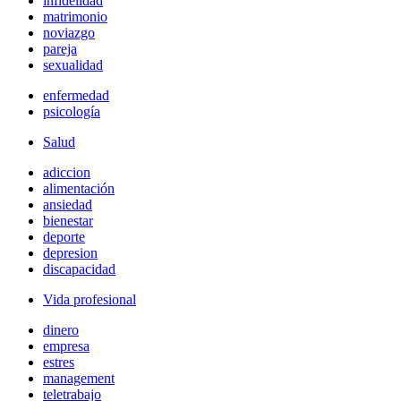
infidelidad
matrimonio
noviazgo
pareja
sexualidad
enfermedad
psicología
Salud
adiccion
alimentación
ansiedad
bienestar
deporte
depresion
discapacidad
Vida profesional
dinero
empresa
estres
management
teletrabajo