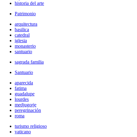
historia del arte
Patrimonio
arquitectura
basilica
catedral
iglesia
monasterio
santuario
sagrada familia
Santuario
aparecida
fatima
guadalupe
lourdes
medjugorje
peregrinación
roma
turismo religioso
vaticano