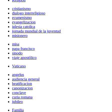
Religión
cristianismo
dialogo interreligioso
ecumenismo
evangelizacion
iglesia catolica
jornada mundial de la juventud
misionero
misa
papa francisco
sinodo
viaje apostólico
Vaticano
angelus
audiencia general
beatificacion
canonizacion
conclave
curia romana
jubileo
Familia