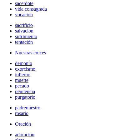
sacerdote
vida consagrada
vocacion
sacrificio
salvacion
sufrimiento
tentación
Nuestras cruces
demonio
exorcismo
infierno
muerte
pecado
penitencia
purgatorio
padrenuestro
rosario
Oración
adoracion