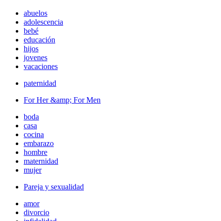
abuelos
adolescencia
bebé
educación
hijos
jovenes
vacaciones
paternidad
For Her &amp; For Men
boda
casa
cocina
embarazo
hombre
maternidad
mujer
Pareja y sexualidad
amor
divorcio