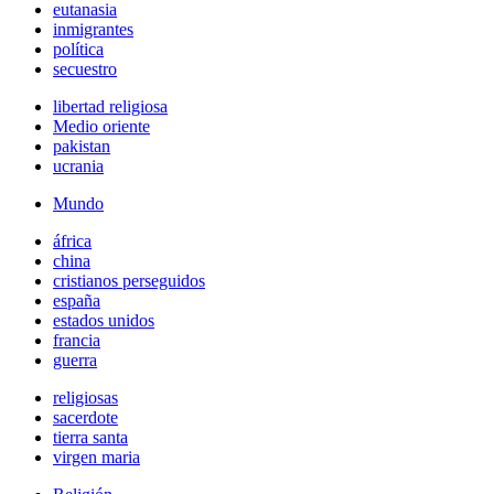
eutanasia
inmigrantes
política
secuestro
libertad religiosa
Medio oriente
pakistan
ucrania
Mundo
áfrica
china
cristianos perseguidos
españa
estados unidos
francia
guerra
religiosas
sacerdote
tierra santa
virgen maria