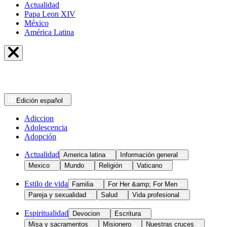
Actualidad
Papa Leon XIV
México
América Latina
Edición
español
Adiccion
Adolescencia
Adopción
Actualidad
America latina
Información general
Mexico
Mundo
Religión
Vaticano
Estilo de vida
Familia
For Her &amp; For Men
Pareja y sexualidad
Salud
Vida profesional
Espiritualidad
Devocion
Escritura
Misa y sacramentos
Misionero
Nuestras cruces