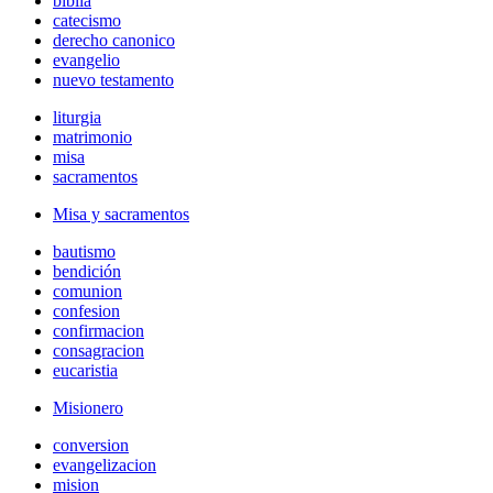
biblia
catecismo
derecho canonico
evangelio
nuevo testamento
liturgia
matrimonio
misa
sacramentos
Misa y sacramentos
bautismo
bendición
comunion
confesion
confirmacion
consagracion
eucaristia
Misionero
conversion
evangelizacion
mision