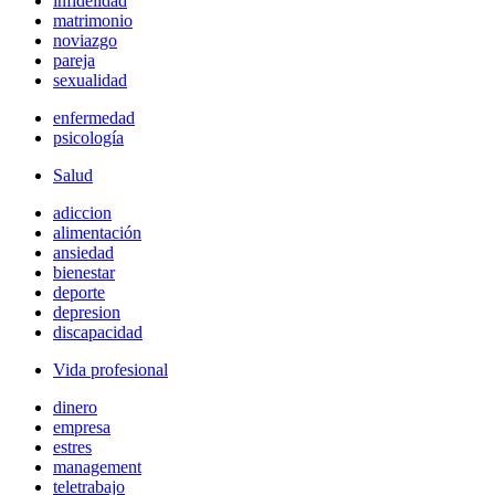
infidelidad
matrimonio
noviazgo
pareja
sexualidad
enfermedad
psicología
Salud
adiccion
alimentación
ansiedad
bienestar
deporte
depresion
discapacidad
Vida profesional
dinero
empresa
estres
management
teletrabajo