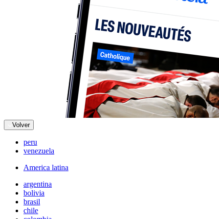
Volver
peru
venezuela
America latina
argentina
bolivia
brasil
chile