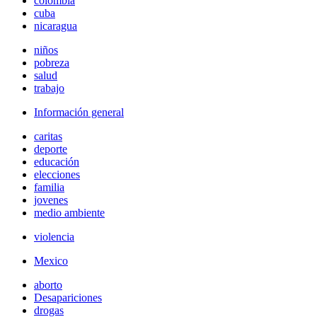
colombia
cuba
nicaragua
niños
pobreza
salud
trabajo
Información general
caritas
deporte
educación
elecciones
familia
jovenes
medio ambiente
violencia
Mexico
aborto
Desapariciones
drogas