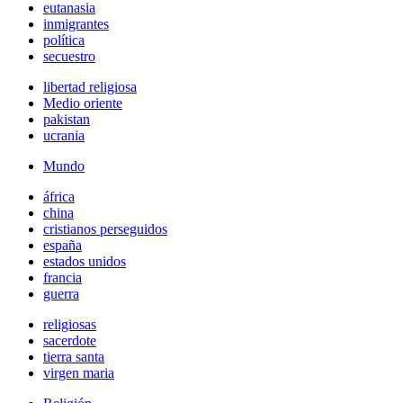
eutanasia
inmigrantes
política
secuestro
libertad religiosa
Medio oriente
pakistan
ucrania
Mundo
áfrica
china
cristianos perseguidos
españa
estados unidos
francia
guerra
religiosas
sacerdote
tierra santa
virgen maria