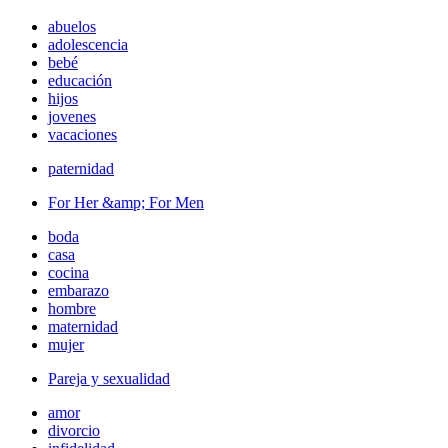
abuelos
adolescencia
bebé
educación
hijos
jovenes
vacaciones
paternidad
For Her &amp; For Men
boda
casa
cocina
embarazo
hombre
maternidad
mujer
Pareja y sexualidad
amor
divorcio