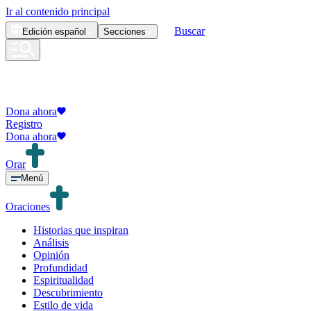
Ir al contenido principal
Buscar
Edición
español
Secciones
Dona ahora
Registro
Dona ahora
Orar
Menú
Oraciones
Historias que inspiran
Análisis
Opinión
Profundidad
Espiritualidad
Descubrimiento
Estilo de vida