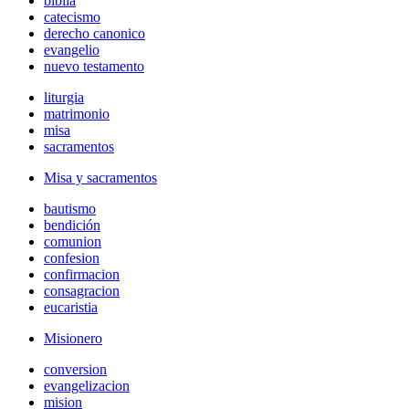
biblia
catecismo
derecho canonico
evangelio
nuevo testamento
liturgia
matrimonio
misa
sacramentos
Misa y sacramentos
bautismo
bendición
comunion
confesion
confirmacion
consagracion
eucaristia
Misionero
conversion
evangelizacion
mision