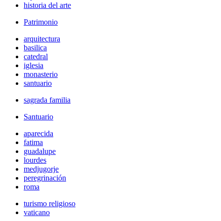
historia del arte
Patrimonio
arquitectura
basilica
catedral
iglesia
monasterio
santuario
sagrada familia
Santuario
aparecida
fatima
guadalupe
lourdes
medjugorje
peregrinación
roma
turismo religioso
vaticano