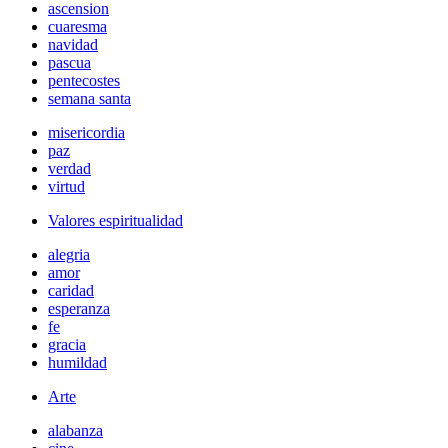
ascension
cuaresma
navidad
pascua
pentecostes
semana santa
misericordia
paz
verdad
virtud
Valores espiritualidad
alegria
amor
caridad
esperanza
fe
gracia
humildad
Arte
alabanza