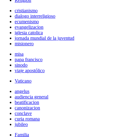
Religión
cristianismo
dialogo interreligioso
ecumenismo
evangelizacion
iglesia catolica
jornada mundial de la juventud
misionero
misa
papa francisco
sinodo
viaje apostólico
Vaticano
angelus
audiencia general
beatificacion
canonizacion
conclave
curia romana
jubileo
Familia