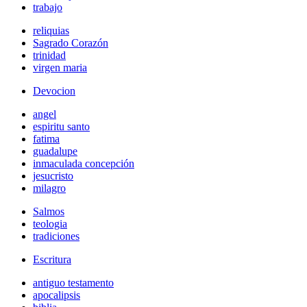
trabajo
reliquias
Sagrado Corazón
trinidad
virgen maria
Devocion
angel
espiritu santo
fatima
guadalupe
inmaculada concepción
jesucristo
milagro
Salmos
teologia
tradiciones
Escritura
antiguo testamento
apocalipsis