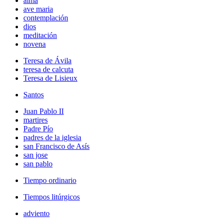
alma
ave maria
contemplación
dios
meditación
novena
Teresa de Ávila
teresa de calcuta
Teresa de Lisieux
Santos
Juan Pablo II
martires
Padre Pío
padres de la iglesia
san Francisco de Asís
san jose
san pablo
Tiempo ordinario
Tiempos litúrgicos
adviento