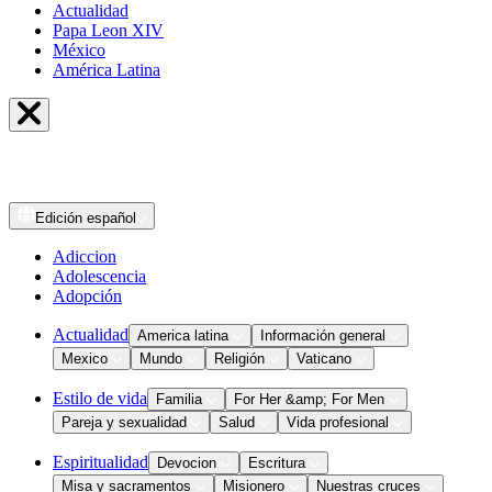
Actualidad
Papa Leon XIV
México
América Latina
Edición
español
Adiccion
Adolescencia
Adopción
Actualidad
America latina
Información general
Mexico
Mundo
Religión
Vaticano
Estilo de vida
Familia
For Her &amp; For Men
Pareja y sexualidad
Salud
Vida profesional
Espiritualidad
Devocion
Escritura
Misa y sacramentos
Misionero
Nuestras cruces