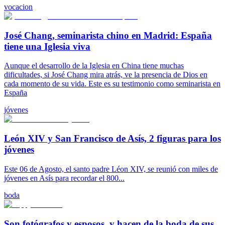
vocacion
José Chang, seminarista chino en Madrid: España
tiene una Iglesia viva
Aunque el desarrollo de la Iglesia en China tiene muchas
dificultades, si José Chang mira atrás, ve la presencia de Dios en
cada momento de su vida. Este es su testimonio como seminarista en
España
jóvenes
León XIV y San Francisco de Asís, 2 figuras para los
jóvenes
Este 06 de Agosto, el santo padre Léon XIV, se reunió con miles de
jóvenes en Asís para recordar el 800...
boda
Son fotógrafos y esposos, y hacen de la boda de sus