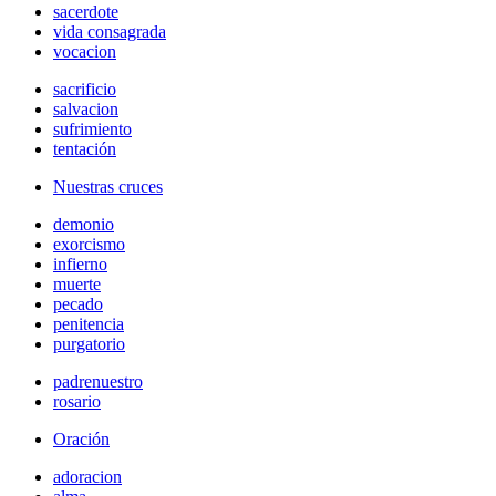
sacerdote
vida consagrada
vocacion
sacrificio
salvacion
sufrimiento
tentación
Nuestras cruces
demonio
exorcismo
infierno
muerte
pecado
penitencia
purgatorio
padrenuestro
rosario
Oración
adoracion