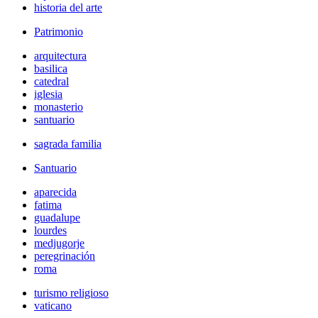
historia del arte
Patrimonio
arquitectura
basilica
catedral
iglesia
monasterio
santuario
sagrada familia
Santuario
aparecida
fatima
guadalupe
lourdes
medjugorje
peregrinación
roma
turismo religioso
vaticano