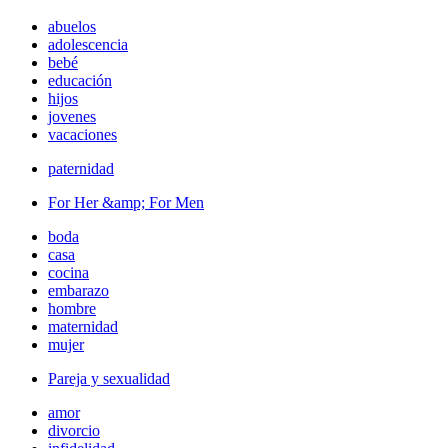
abuelos
adolescencia
bebé
educación
hijos
jovenes
vacaciones
paternidad
For Her &amp; For Men
boda
casa
cocina
embarazo
hombre
maternidad
mujer
Pareja y sexualidad
amor
divorcio