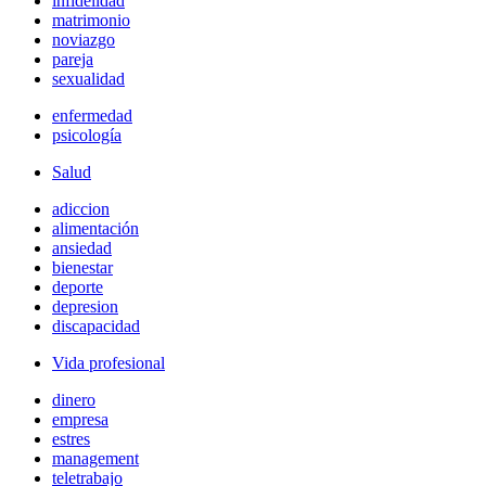
infidelidad
matrimonio
noviazgo
pareja
sexualidad
enfermedad
psicología
Salud
adiccion
alimentación
ansiedad
bienestar
deporte
depresion
discapacidad
Vida profesional
dinero
empresa
estres
management
teletrabajo