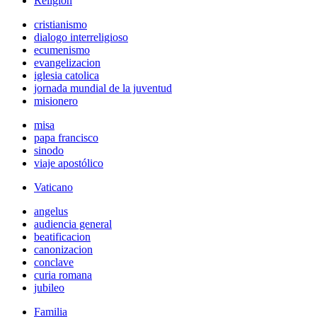
Religión
cristianismo
dialogo interreligioso
ecumenismo
evangelizacion
iglesia catolica
jornada mundial de la juventud
misionero
misa
papa francisco
sinodo
viaje apostólico
Vaticano
angelus
audiencia general
beatificacion
canonizacion
conclave
curia romana
jubileo
Familia