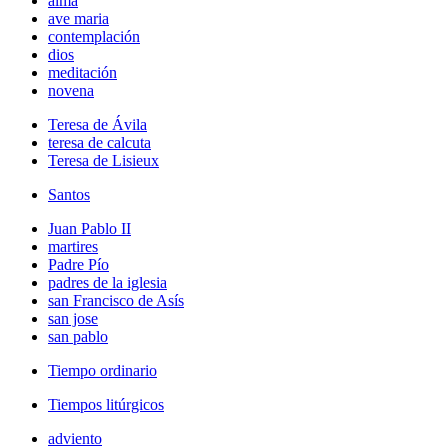
alma
ave maria
contemplación
dios
meditación
novena
Teresa de Ávila
teresa de calcuta
Teresa de Lisieux
Santos
Juan Pablo II
martires
Padre Pío
padres de la iglesia
san Francisco de Asís
san jose
san pablo
Tiempo ordinario
Tiempos litúrgicos
adviento