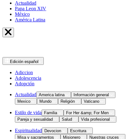
Actualidad
Papa Leon XIV
México
América Latina
Edición
español
Adiccion
Adolescencia
Adopción
Actualidad
America latina
Información general
Mexico
Mundo
Religión
Vaticano
Estilo de vida
Familia
For Her &amp; For Men
Pareja y sexualidad
Salud
Vida profesional
Espiritualidad
Devocion
Escritura
Misa y sacramentos
Misionero
Nuestras cruces