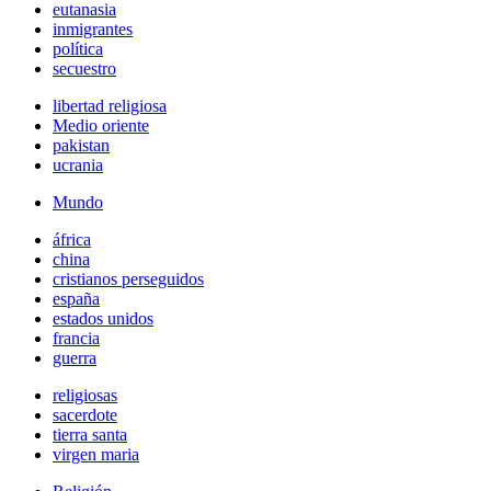
eutanasia
inmigrantes
política
secuestro
libertad religiosa
Medio oriente
pakistan
ucrania
Mundo
áfrica
china
cristianos perseguidos
españa
estados unidos
francia
guerra
religiosas
sacerdote
tierra santa
virgen maria