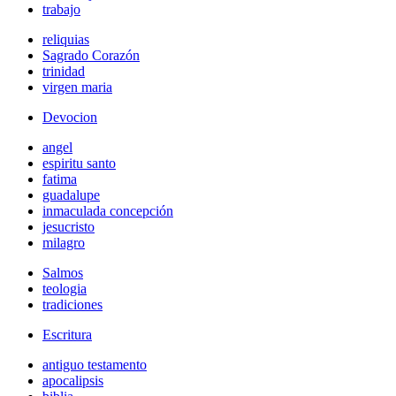
trabajo
reliquias
Sagrado Corazón
trinidad
virgen maria
Devocion
angel
espiritu santo
fatima
guadalupe
inmaculada concepción
jesucristo
milagro
Salmos
teologia
tradiciones
Escritura
antiguo testamento
apocalipsis