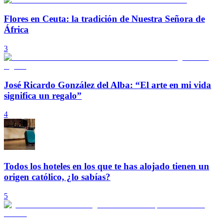
Flores en Ceuta: la tradición de Nuestra Señora de
África
3
José Ricardo González del Alba: “El arte en mi vida
significa un regalo”
4
Todos los hoteles en los que te has alojado tienen un
origen católico, ¿lo sabías?
5