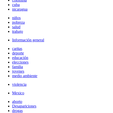
colombia
cuba
nicaragua
niños
pobreza
salud
trabajo
Información general
caritas
deporte
educación
elecciones
familia
jovenes
medio ambiente
violencia
Mexico
aborto
Desapariciones
drogas