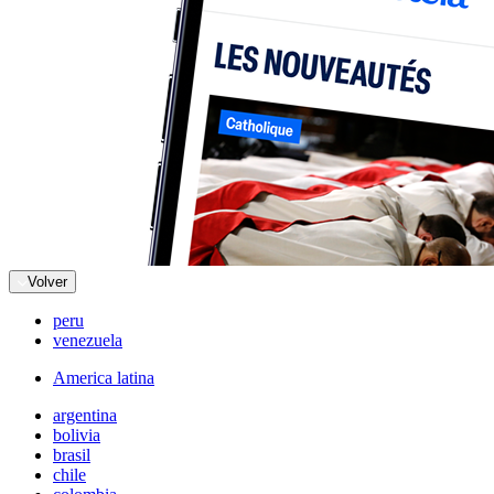
Volver
peru
venezuela
America latina
argentina
bolivia
brasil
chile