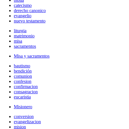
biblia
catecismo
derecho canonico
evangelio
nuevo testamento
liturgia
matrimonio
misa
sacramentos
Misa y sacramentos
bautismo
bendición
comunion
confesion
confirmacion
consagracion
eucaristia
Misionero
conversion
evangelizacion
mision