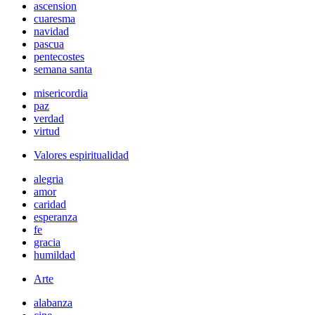
ascension
cuaresma
navidad
pascua
pentecostes
semana santa
misericordia
paz
verdad
virtud
Valores espiritualidad
alegria
amor
caridad
esperanza
fe
gracia
humildad
Arte
alabanza