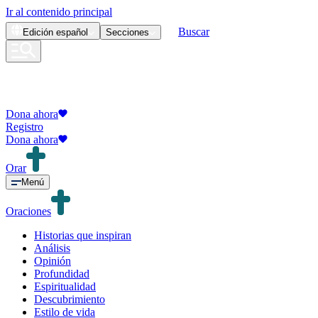
Ir al contenido principal
Buscar
Edición
español
Secciones
Dona ahora
Registro
Dona ahora
Orar
Menú
Oraciones
Historias que inspiran
Análisis
Opinión
Profundidad
Espiritualidad
Descubrimiento
Estilo de vida