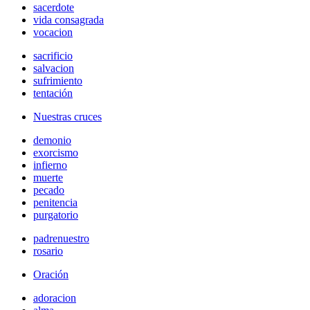
sacerdote
vida consagrada
vocacion
sacrificio
salvacion
sufrimiento
tentación
Nuestras cruces
demonio
exorcismo
infierno
muerte
pecado
penitencia
purgatorio
padrenuestro
rosario
Oración
adoracion