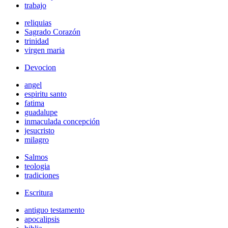
trabajo
reliquias
Sagrado Corazón
trinidad
virgen maria
Devocion
angel
espiritu santo
fatima
guadalupe
inmaculada concepción
jesucristo
milagro
Salmos
teologia
tradiciones
Escritura
antiguo testamento
apocalipsis