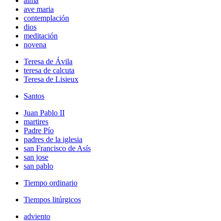
alma
ave maria
contemplación
dios
meditación
novena
Teresa de Ávila
teresa de calcuta
Teresa de Lisieux
Santos
Juan Pablo II
martires
Padre Pío
padres de la iglesia
san Francisco de Asís
san jose
san pablo
Tiempo ordinario
Tiempos litúrgicos
adviento