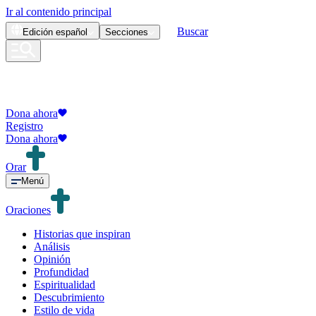
Ir al contenido principal
Buscar
Edición
español
Secciones
Dona ahora
Registro
Dona ahora
Orar
Menú
Oraciones
Historias que inspiran
Análisis
Opinión
Profundidad
Espiritualidad
Descubrimiento
Estilo de vida