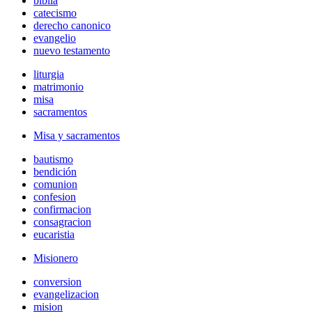
biblia
catecismo
derecho canonico
evangelio
nuevo testamento
liturgia
matrimonio
misa
sacramentos
Misa y sacramentos
bautismo
bendición
comunion
confesion
confirmacion
consagracion
eucaristia
Misionero
conversion
evangelizacion
mision