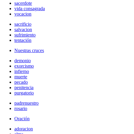
sacerdote
vida consagrada
vocacion
sacrificio
salvacion
sufrimiento
tentación
Nuestras cruces
demonio
exorcismo
infierno
muerte
pecado
penitencia
purgatorio
padrenuestro
rosario
Oración
adoracion