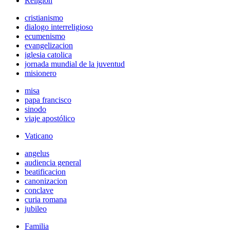
Religión
cristianismo
dialogo interreligioso
ecumenismo
evangelizacion
iglesia catolica
jornada mundial de la juventud
misionero
misa
papa francisco
sinodo
viaje apostólico
Vaticano
angelus
audiencia general
beatificacion
canonizacion
conclave
curia romana
jubileo
Familia