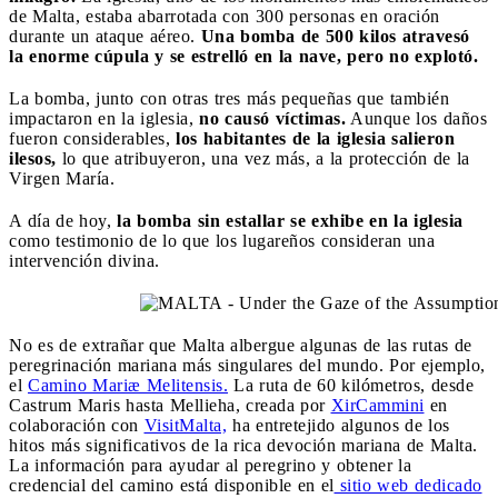
de Malta, estaba abarrotada con 300 personas en oración
durante un ataque aéreo.
Una bomba de 500 kilos atravesó
la enorme cúpula y se estrelló en la nave, pero no explotó.
La bomba, junto con otras tres más pequeñas que también
impactaron en la iglesia,
no causó víctimas.
Aunque los daños
fueron considerables,
los habitantes de la iglesia salieron
ilesos,
lo que atribuyeron, una vez más, a la protección de la
Virgen María.
A día de hoy,
la bomba sin estallar se exhibe en la iglesia
como testimonio de lo que los lugareños consideran una
intervención divina.
No es de extrañar que Malta albergue algunas de las rutas de
peregrinación mariana más singulares del mundo. Por ejemplo,
el
Camino Mariæ Melitensis.
La ruta de 60 kilómetros, desde
Castrum Maris hasta Mellieha, creada por
XirCammini
en
colaboración con
VisitMalta,
ha entretejido algunos de los
hitos más significativos de la rica devoción mariana de Malta.
La información para ayudar al peregrino y obtener la
credencial del camino está disponible en el
sitio web dedicado