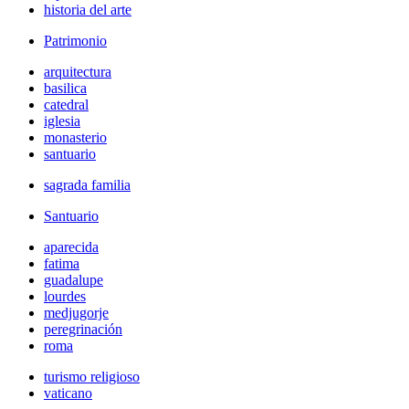
historia del arte
Patrimonio
arquitectura
basilica
catedral
iglesia
monasterio
santuario
sagrada familia
Santuario
aparecida
fatima
guadalupe
lourdes
medjugorje
peregrinación
roma
turismo religioso
vaticano