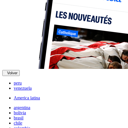
Volver
peru
venezuela
America latina
argentina
bolivia
brasil
chile