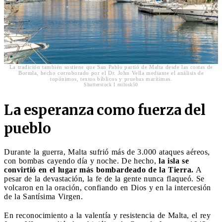
La tradición también sostiene que San Pablo partió de Malta desde las costas de
Bormla, hecho corroborado por el Dr. John Vella mediante el análisis de
topónimos, textos bíblicos y pruebas marítimas.
Shutterstock I milosk50
La esperanza como fuerza del
pueblo
Durante la guerra, Malta sufrió más de 3.000 ataques aéreos,
con bombas cayendo día y noche. De hecho,
la isla se
convirtió en el lugar más bombardeado de la Tierra.
A
pesar de la devastación, la fe de la gente nunca flaqueó. Se
volcaron en la oración, confiando en Dios y en la intercesión
de la Santísima Virgen.
En reconocimiento a la valentía y resistencia de Malta, el rey