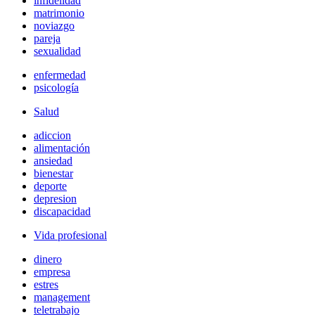
infidelidad
matrimonio
noviazgo
pareja
sexualidad
enfermedad
psicología
Salud
adiccion
alimentación
ansiedad
bienestar
deporte
depresion
discapacidad
Vida profesional
dinero
empresa
estres
management
teletrabajo