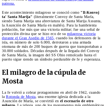
patrona.
Este acontecimiento milagroso se conoció como
"Il-Konvoj
ta' Santa Marija"
(literalmente Convoy de Santa María,
siendo Santa Marija una abreviatura de Santa Marija Assunta,
la Asunción de Santa María en maltés). Para la hambrienta
población, fue más que una victoria militar; fue una señal de
protección divina que se hizo eco de su
milagrosa victoria
durante el Gran Asedio de 1565,
cuando los defensores de la
isla, en número de solo 6.000, derrotaron a una armada
otomana de más de 200 buques de guerra que transportaban a
30.000 soldados. Décadas después de la llegada del Convoy
de Santa María, la imagen del SS Ohio remolcado hasta el
puerto sigue siendo un símbolo perdurable de fe y esperanza.
El milagro de la cúpula de
Mosta
La fe volvió a cobrar protagonismo en abril de 1942, cuando
la
Rotonda de Mosta
, una enorme iglesia dedicada a la
Asunción de María, se convirtió en
el escenario de otro
milagro.
La iglesia, uno de los monumentos más emblemáticos