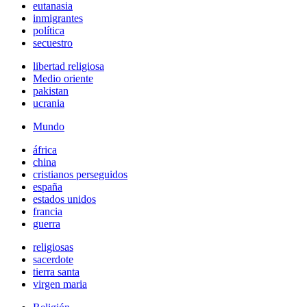
eutanasia
inmigrantes
política
secuestro
libertad religiosa
Medio oriente
pakistan
ucrania
Mundo
áfrica
china
cristianos perseguidos
españa
estados unidos
francia
guerra
religiosas
sacerdote
tierra santa
virgen maria