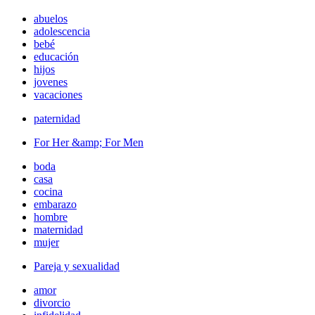
abuelos
adolescencia
bebé
educación
hijos
jovenes
vacaciones
paternidad
For Her &amp; For Men
boda
casa
cocina
embarazo
hombre
maternidad
mujer
Pareja y sexualidad
amor
divorcio