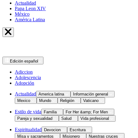
Actualidad
Papa Leon XIV
México
América Latina
Edición
español
Adiccion
Adolescencia
Adopción
Actualidad
America latina
Información general
Mexico
Mundo
Religión
Vaticano
Estilo de vida
Familia
For Her &amp; For Men
Pareja y sexualidad
Salud
Vida profesional
Espiritualidad
Devocion
Escritura
Misa y sacramentos
Misionero
Nuestras cruces