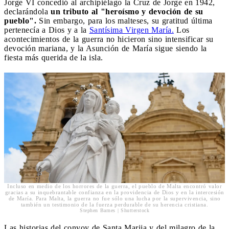
Jorge VI concedió al archipiélago la Cruz de Jorge en 1942,
declarándola
un tributo al "heroísmo y devoción de su
pueblo".
Sin embargo, para los malteses, su gratitud última
pertenecía a Dios y a la
Santísima Virgen María.
Los
acontecimientos de la guerra no hicieron sino intensificar su
devoción mariana, y la Asunción de María sigue siendo la
fiesta más querida de la isla.
Incluso en medio de los horrores de la guerra, el pueblo de Malta encontró valor
gracias a su inquebrantable confianza en la providencia de Dios y en la intercesión
de María. Para Malta, la guerra no fue sólo una lucha por la supervivencia, sino
también un testimonio de la fuerza perdurable de su herencia cristiana.
Stephen Barnes | Shutterstock
Las historias del convoy de Santa Marija y del milagro de la