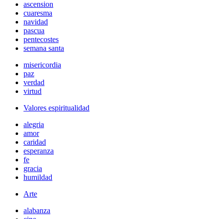
ascension
cuaresma
navidad
pascua
pentecostes
semana santa
misericordia
paz
verdad
virtud
Valores espiritualidad
alegria
amor
caridad
esperanza
fe
gracia
humildad
Arte
alabanza