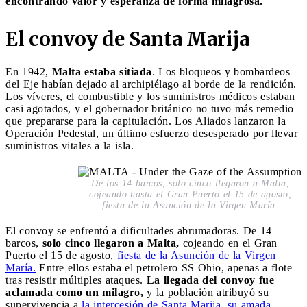
encontrando valor y esperanza de forma milagrosa.
El convoy de Santa Marija
En 1942,
Malta estaba sitiada
. Los bloqueos y bombardeos
del Eje habían dejado al archipiélago al borde de la rendición.
Los víveres, el combustible y los suministros médicos estaban
casi agotados, y el gobernador británico no tuvo más remedio
que prepararse para la capitulación. Los Aliados lanzaron la
Operación Pedestal, un último esfuerzo desesperado por llevar
suministros vitales a la isla.
De los 14 barcos, solo cinco llegaron a Malta,
cojeando hasta el Gran Puerto el 15 de agosto,
fiesta de la Asunción de la Virgen María.
El convoy se enfrentó a dificultades abrumadoras. De 14
barcos,
solo cinco llegaron a Malta,
cojeando en el Gran
Puerto el 15 de agosto,
fiesta de la Asunción de la Virgen
María.
Entre ellos estaba el petrolero SS Ohio, apenas a flote
tras resistir múltiples ataques.
La llegada del convoy fue
aclamada como un milagro,
y la población atribuyó su
supervivencia a
la intercesión de Santa Marija, su amada