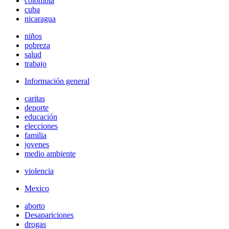
colombia
cuba
nicaragua
niños
pobreza
salud
trabajo
Información general
caritas
deporte
educación
elecciones
familia
jovenes
medio ambiente
violencia
Mexico
aborto
Desapariciones
drogas