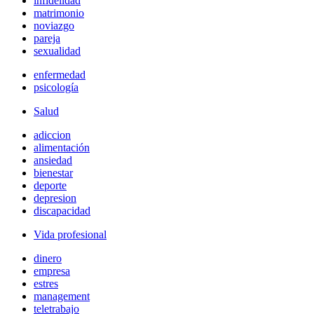
infidelidad
matrimonio
noviazgo
pareja
sexualidad
enfermedad
psicología
Salud
adiccion
alimentación
ansiedad
bienestar
deporte
depresion
discapacidad
Vida profesional
dinero
empresa
estres
management
teletrabajo