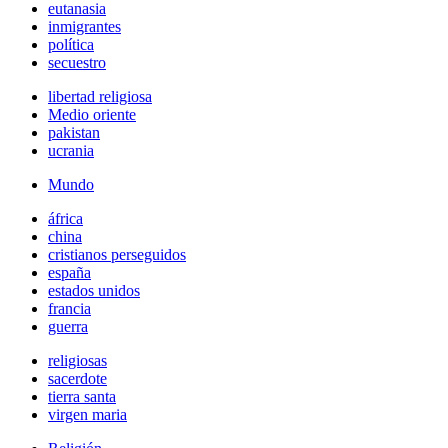
eutanasia
inmigrantes
política
secuestro
libertad religiosa
Medio oriente
pakistan
ucrania
Mundo
áfrica
china
cristianos perseguidos
españa
estados unidos
francia
guerra
religiosas
sacerdote
tierra santa
virgen maria