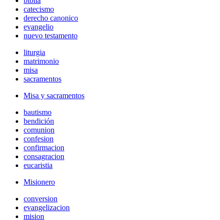
biblia
catecismo
derecho canonico
evangelio
nuevo testamento
liturgia
matrimonio
misa
sacramentos
Misa y sacramentos
bautismo
bendición
comunion
confesion
confirmacion
consagracion
eucaristia
Misionero
conversion
evangelizacion
mision