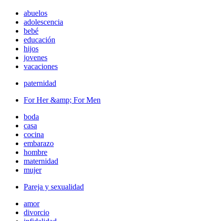
abuelos
adolescencia
bebé
educación
hijos
jovenes
vacaciones
paternidad
For Her &amp; For Men
boda
casa
cocina
embarazo
hombre
maternidad
mujer
Pareja y sexualidad
amor
divorcio