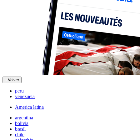
Volver
peru
venezuela
America latina
argentina
bolivia
brasil
chile