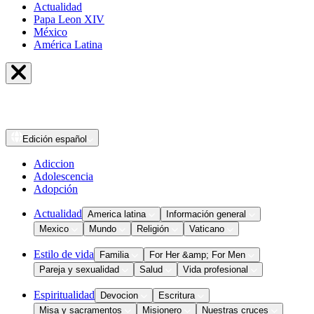
Actualidad
Papa Leon XIV
México
América Latina
Edición
español
Adiccion
Adolescencia
Adopción
Actualidad
America latina
Información general
Mexico
Mundo
Religión
Vaticano
Estilo de vida
Familia
For Her &amp; For Men
Pareja y sexualidad
Salud
Vida profesional
Espiritualidad
Devocion
Escritura
Misa y sacramentos
Misionero
Nuestras cruces