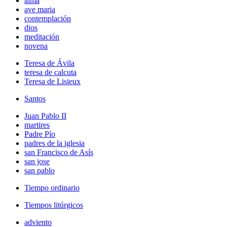
alma
ave maria
contemplación
dios
meditación
novena
Teresa de Ávila
teresa de calcuta
Teresa de Lisieux
Santos
Juan Pablo II
martires
Padre Pío
padres de la iglesia
san Francisco de Asís
san jose
san pablo
Tiempo ordinario
Tiempos litúrgicos
adviento