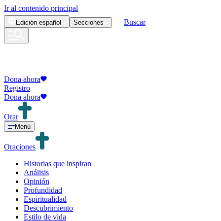
Ir al contenido principal
Buscar
Edición
español
Secciones
Dona ahora
Registro
Dona ahora
Orar
Menú
Oraciones
Historias que inspiran
Análisis
Opinión
Profundidad
Espiritualidad
Descubrimiento
Estilo de vida