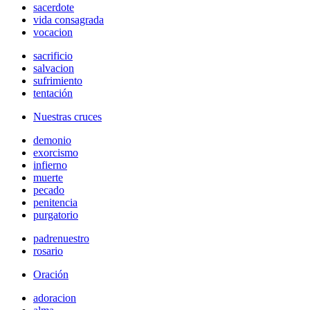
sacerdote
vida consagrada
vocacion
sacrificio
salvacion
sufrimiento
tentación
Nuestras cruces
demonio
exorcismo
infierno
muerte
pecado
penitencia
purgatorio
padrenuestro
rosario
Oración
adoracion