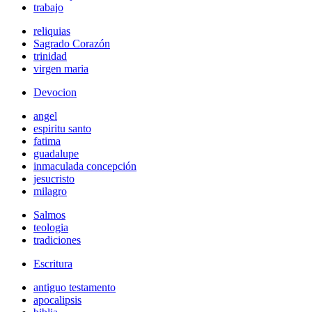
trabajo
reliquias
Sagrado Corazón
trinidad
virgen maria
Devocion
angel
espiritu santo
fatima
guadalupe
inmaculada concepción
jesucristo
milagro
Salmos
teologia
tradiciones
Escritura
antiguo testamento
apocalipsis