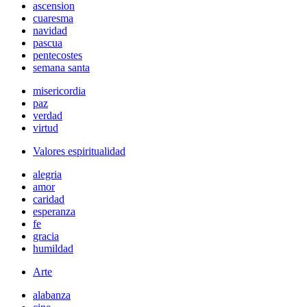
ascension
cuaresma
navidad
pascua
pentecostes
semana santa
misericordia
paz
verdad
virtud
Valores espiritualidad
alegria
amor
caridad
esperanza
fe
gracia
humildad
Arte
alabanza