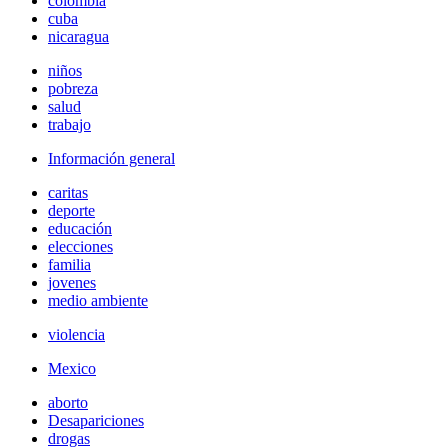
colombia
cuba
nicaragua
niños
pobreza
salud
trabajo
Información general
caritas
deporte
educación
elecciones
familia
jovenes
medio ambiente
violencia
Mexico
aborto
Desapariciones
drogas