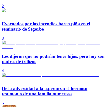
2
Evacuados por los incendios hacen piña en el
seminario de Segorbe
3
Les dijeron que no podrían tener hijos, pero hoy son
padres de trillizos
4
De la adversidad a la esperanza: el hermoso
testimonio de una familia numerosa
5