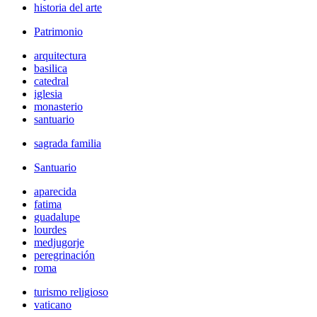
historia del arte
Patrimonio
arquitectura
basilica
catedral
iglesia
monasterio
santuario
sagrada familia
Santuario
aparecida
fatima
guadalupe
lourdes
medjugorje
peregrinación
roma
turismo religioso
vaticano