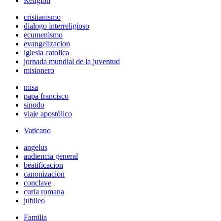
Religión
cristianismo
dialogo interreligioso
ecumenismo
evangelizacion
iglesia catolica
jornada mundial de la juventud
misionero
misa
papa francisco
sinodo
viaje apostólico
Vaticano
angelus
audiencia general
beatificacion
canonizacion
conclave
curia romana
jubileo
Familia