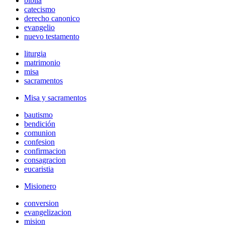
biblia
catecismo
derecho canonico
evangelio
nuevo testamento
liturgia
matrimonio
misa
sacramentos
Misa y sacramentos
bautismo
bendición
comunion
confesion
confirmacion
consagracion
eucaristia
Misionero
conversion
evangelizacion
mision