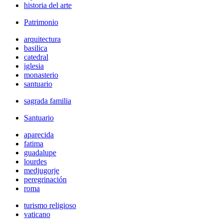
historia del arte
Patrimonio
arquitectura
basilica
catedral
iglesia
monasterio
santuario
sagrada familia
Santuario
aparecida
fatima
guadalupe
lourdes
medjugorje
peregrinación
roma
turismo religioso
vaticano