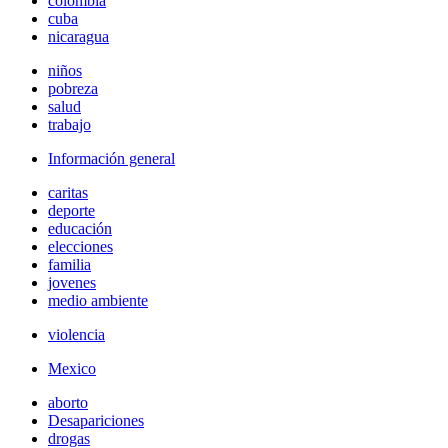
colombia
cuba
nicaragua
niños
pobreza
salud
trabajo
Información general
caritas
deporte
educación
elecciones
familia
jovenes
medio ambiente
violencia
Mexico
aborto
Desapariciones
drogas