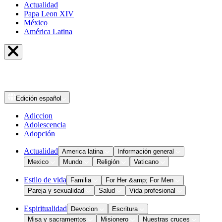
Actualidad
Papa Leon XIV
México
América Latina
Edición
español
Adiccion
Adolescencia
Adopción
Actualidad
America latina
Información general
Mexico
Mundo
Religión
Vaticano
Estilo de vida
Familia
For Her &amp; For Men
Pareja y sexualidad
Salud
Vida profesional
Espiritualidad
Devocion
Escritura
Misa y sacramentos
Misionero
Nuestras cruces