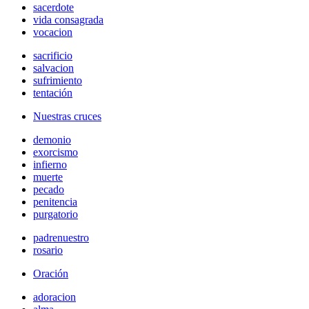
sacerdote
vida consagrada
vocacion
sacrificio
salvacion
sufrimiento
tentación
Nuestras cruces
demonio
exorcismo
infierno
muerte
pecado
penitencia
purgatorio
padrenuestro
rosario
Oración
adoracion