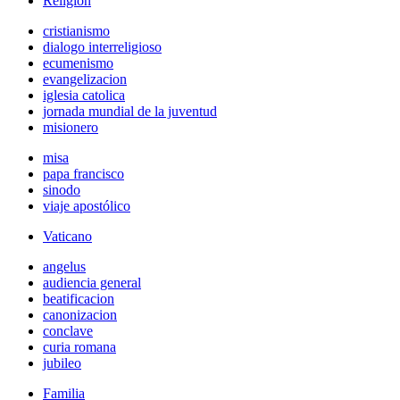
Religión
cristianismo
dialogo interreligioso
ecumenismo
evangelizacion
iglesia catolica
jornada mundial de la juventud
misionero
misa
papa francisco
sinodo
viaje apostólico
Vaticano
angelus
audiencia general
beatificacion
canonizacion
conclave
curia romana
jubileo
Familia