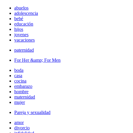
abuelos
adolescencia
bebé
educación
hijos
jovenes
vacaciones
paternidad
For Her &amp; For Men
boda
casa
cocina
embarazo
hombre
maternidad
mujer
Pareja y sexualidad
amor
divorcio