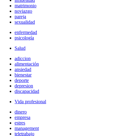
infidelidad
matrimonio
noviazgo
pareja
sexualidad
enfermedad
psicología
Salud
adiccion
alimentación
ansiedad
bienestar
deporte
depresion
discapacidad
Vida profesional
dinero
empresa
estres
management
teletrabajo