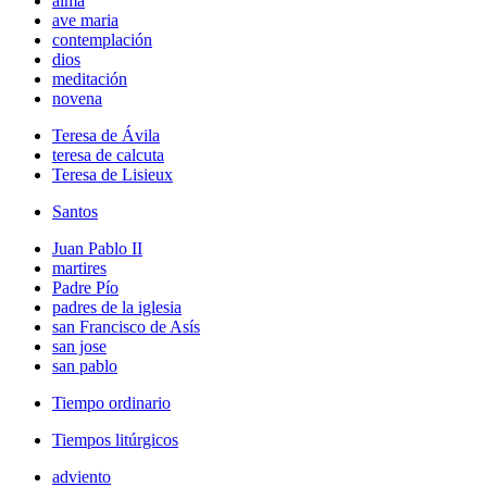
alma
ave maria
contemplación
dios
meditación
novena
Teresa de Ávila
teresa de calcuta
Teresa de Lisieux
Santos
Juan Pablo II
martires
Padre Pío
padres de la iglesia
san Francisco de Asís
san jose
san pablo
Tiempo ordinario
Tiempos litúrgicos
adviento