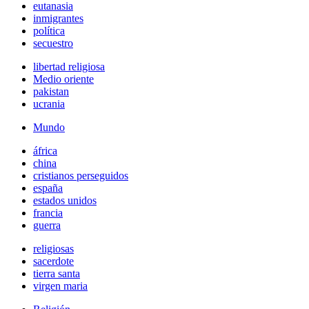
eutanasia
inmigrantes
política
secuestro
libertad religiosa
Medio oriente
pakistan
ucrania
Mundo
áfrica
china
cristianos perseguidos
españa
estados unidos
francia
guerra
religiosas
sacerdote
tierra santa
virgen maria