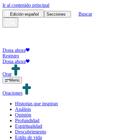
Ir al contenido principal
Buscar
Edición
español
Secciones
Dona ahora
Registro
Dona ahora
Orar
Menú
Oraciones
Historias que inspiran
Análisis
Opinión
Profundidad
Espiritualidad
Descubrimiento
Estilo de vida