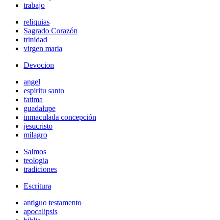
trabajo
reliquias
Sagrado Corazón
trinidad
virgen maria
Devocion
angel
espiritu santo
fatima
guadalupe
inmaculada concepción
jesucristo
milagro
Salmos
teologia
tradiciones
Escritura
antiguo testamento
apocalipsis