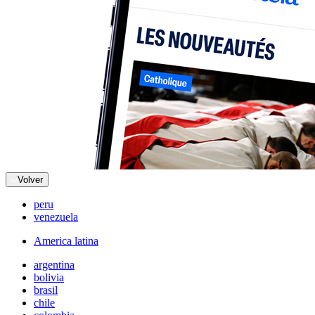
Volver
peru
venezuela
America latina
argentina
bolivia
brasil
chile