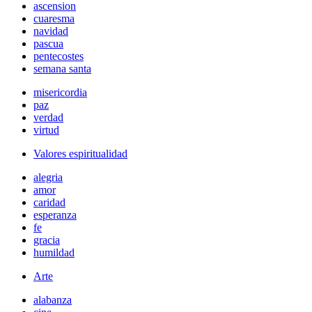
ascension
cuaresma
navidad
pascua
pentecostes
semana santa
misericordia
paz
verdad
virtud
Valores espiritualidad
alegria
amor
caridad
esperanza
fe
gracia
humildad
Arte
alabanza