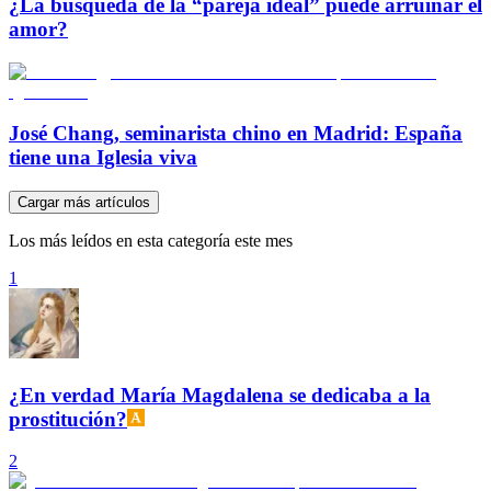
¿La búsqueda de la “pareja ideal” puede arruinar el
amor?
José Chang, seminarista chino en Madrid: España
tiene una Iglesia viva
Cargar más artículos
Los más leídos en esta categoría este mes
1
¿En verdad María Magdalena se dedicaba a la
prostitución?
2