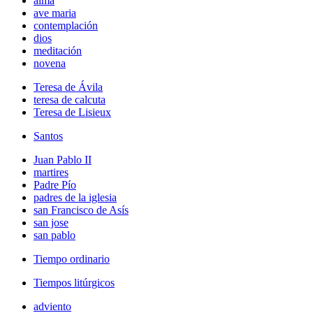
alma
ave maria
contemplación
dios
meditación
novena
Teresa de Ávila
teresa de calcuta
Teresa de Lisieux
Santos
Juan Pablo II
martires
Padre Pío
padres de la iglesia
san Francisco de Asís
san jose
san pablo
Tiempo ordinario
Tiempos litúrgicos
adviento