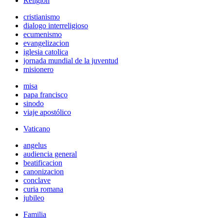
Religión
cristianismo
dialogo interreligioso
ecumenismo
evangelizacion
iglesia catolica
jornada mundial de la juventud
misionero
misa
papa francisco
sinodo
viaje apostólico
Vaticano
angelus
audiencia general
beatificacion
canonizacion
conclave
curia romana
jubileo
Familia