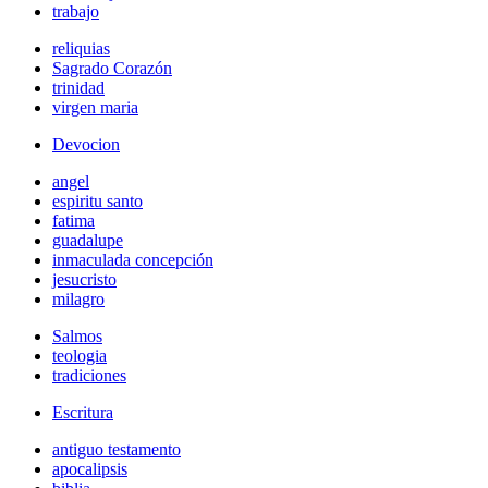
trabajo
reliquias
Sagrado Corazón
trinidad
virgen maria
Devocion
angel
espiritu santo
fatima
guadalupe
inmaculada concepción
jesucristo
milagro
Salmos
teologia
tradiciones
Escritura
antiguo testamento
apocalipsis