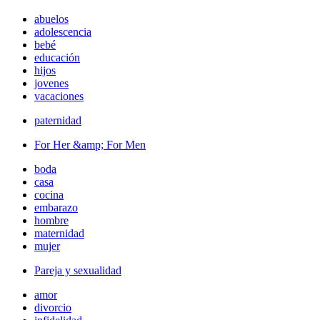
abuelos
adolescencia
bebé
educación
hijos
jovenes
vacaciones
paternidad
For Her &amp; For Men
boda
casa
cocina
embarazo
hombre
maternidad
mujer
Pareja y sexualidad
amor
divorcio