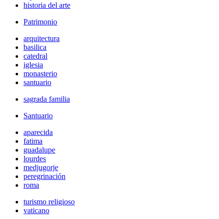
historia del arte
Patrimonio
arquitectura
basilica
catedral
iglesia
monasterio
santuario
sagrada familia
Santuario
aparecida
fatima
guadalupe
lourdes
medjugorje
peregrinación
roma
turismo religioso
vaticano