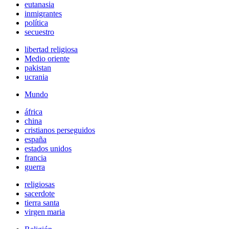
eutanasia
inmigrantes
política
secuestro
libertad religiosa
Medio oriente
pakistan
ucrania
Mundo
áfrica
china
cristianos perseguidos
españa
estados unidos
francia
guerra
religiosas
sacerdote
tierra santa
virgen maria