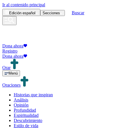
Ir al contenido principal
Buscar
Edición
español
Secciones
Dona ahora
Registro
Dona ahora
Orar
Menú
Oraciones
Historias que inspiran
Análisis
Opinión
Profundidad
Espiritualidad
Descubrimiento
Estilo de vida