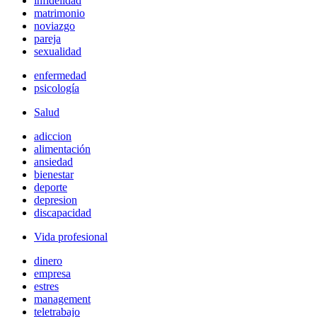
infidelidad
matrimonio
noviazgo
pareja
sexualidad
enfermedad
psicología
Salud
adiccion
alimentación
ansiedad
bienestar
deporte
depresion
discapacidad
Vida profesional
dinero
empresa
estres
management
teletrabajo