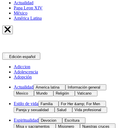
Actualidad
Papa Leon XIV
México
América Latina
Edición
español
Adiccion
Adolescencia
Adopción
Actualidad
America latina
Información general
Mexico
Mundo
Religión
Vaticano
Estilo de vida
Familia
For Her &amp; For Men
Pareja y sexualidad
Salud
Vida profesional
Espiritualidad
Devocion
Escritura
Misa y sacramentos
Misionero
Nuestras cruces