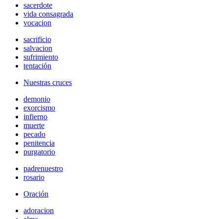
sacerdote
vida consagrada
vocacion
sacrificio
salvacion
sufrimiento
tentación
Nuestras cruces
demonio
exorcismo
infierno
muerte
pecado
penitencia
purgatorio
padrenuestro
rosario
Oración
adoracion