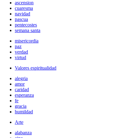
ascension
cuaresma
navidad
pascua
pentecostes
semana santa
misericordia
paz
verdad
virtud
Valores espiritualidad
alegria
amor
caridad
esperanza
fe
gracia
humildad
Arte
alabanza