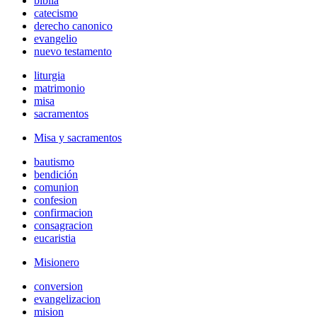
biblia
catecismo
derecho canonico
evangelio
nuevo testamento
liturgia
matrimonio
misa
sacramentos
Misa y sacramentos
bautismo
bendición
comunion
confesion
confirmacion
consagracion
eucaristia
Misionero
conversion
evangelizacion
mision