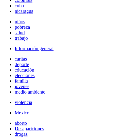
colombia
cuba
nicaragua
niños
pobreza
salud
trabajo
Información general
caritas
deporte
educación
elecciones
familia
jovenes
medio ambiente
violencia
Mexico
aborto
Desapariciones
drogas