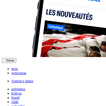
Volver
peru
venezuela
America latina
argentina
bolivia
brasil
chile