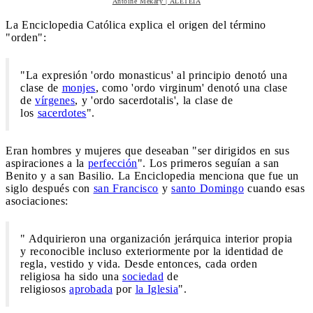
Antoine Mekary | ALETEIA
La Enciclopedia Católica explica el origen del término
"orden":
"La expresión 'ordo monasticus' al principio denotó una
clase de
monjes
, como 'ordo virginum' denotó una clase
de
vírgen
e
s
, y 'ordo sacerdotalis', la clase de
los
sacerdotes
".
Eran hombres y mujeres que deseaban "ser dirigidos en sus
aspiraciones a la
perfección
". Los primeros seguían a san
Benito y a san Basilio. La Enciclopedia menciona que fue un
siglo después con
san Francisco
y
santo Domingo
cuando esas
asociaciones:
" Adquirieron una organización jerárquica interior propia
y reconocible incluso exteriormente por la identidad de
regla, vestido y vida. Desde entonces, cada orden
religiosa ha sido una
sociedad
de
religiosos
aprobada
por
la Iglesia
".