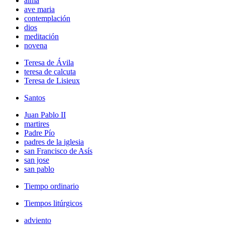
alma
ave maria
contemplación
dios
meditación
novena
Teresa de Ávila
teresa de calcuta
Teresa de Lisieux
Santos
Juan Pablo II
martires
Padre Pío
padres de la iglesia
san Francisco de Asís
san jose
san pablo
Tiempo ordinario
Tiempos litúrgicos
adviento