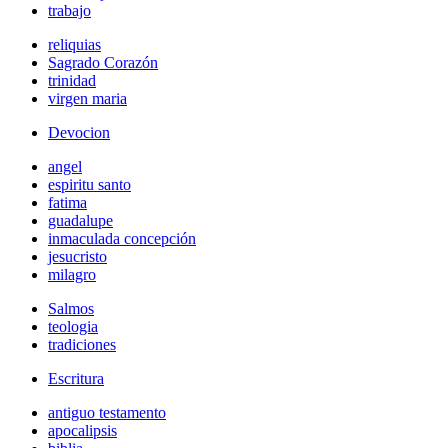
trabajo
reliquias
Sagrado Corazón
trinidad
virgen maria
Devocion
angel
espiritu santo
fatima
guadalupe
inmaculada concepción
jesucristo
milagro
Salmos
teologia
tradiciones
Escritura
antiguo testamento
apocalipsis