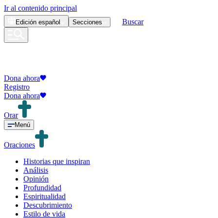
Ir al contenido principal
Buscar
Edición
español
Secciones
Dona ahora
Registro
Dona ahora
Orar
Menú
Oraciones
Historias que inspiran
Análisis
Opinión
Profundidad
Espiritualidad
Descubrimiento
Estilo de vida