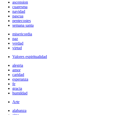
ascension
cuaresma
navidad
pascua
pentecostes
semana santa
misericordia
paz
verdad
virtud
Valores espiritualidad
alegria
amor
caridad
esperanza
fe
gracia
humildad
Arte
alabanza