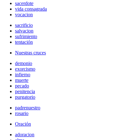
sacerdote
vida consagrada
vocacion
sacrificio
salvacion
sufrimiento
tentación
Nuestras cruces
demonio
exorcismo
infierno
muerte
pecado
penitencia
purgatorio
padrenuestro
rosario
Oración
adoracion