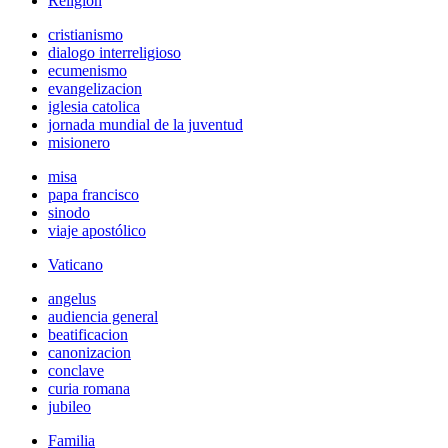
Religión
cristianismo
dialogo interreligioso
ecumenismo
evangelizacion
iglesia catolica
jornada mundial de la juventud
misionero
misa
papa francisco
sinodo
viaje apostólico
Vaticano
angelus
audiencia general
beatificacion
canonizacion
conclave
curia romana
jubileo
Familia