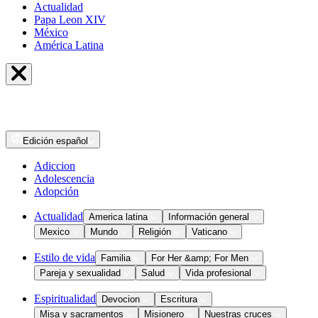
Actualidad
Papa Leon XIV
México
América Latina
Edición
español
Adiccion
Adolescencia
Adopción
Actualidad
America latina
Información general
Mexico
Mundo
Religión
Vaticano
Estilo de vida
Familia
For Her &amp; For Men
Pareja y sexualidad
Salud
Vida profesional
Espiritualidad
Devocion
Escritura
Misa y sacramentos
Misionero
Nuestras cruces