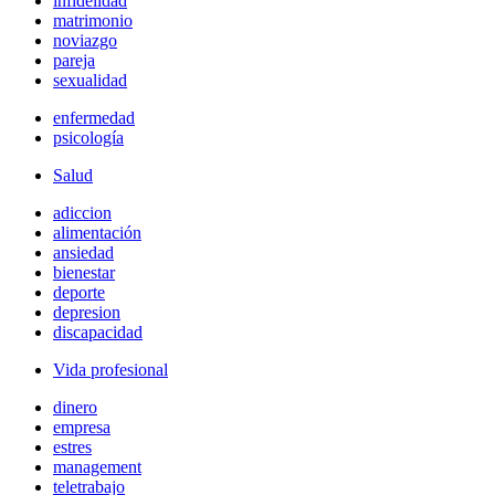
infidelidad
matrimonio
noviazgo
pareja
sexualidad
enfermedad
psicología
Salud
adiccion
alimentación
ansiedad
bienestar
deporte
depresion
discapacidad
Vida profesional
dinero
empresa
estres
management
teletrabajo