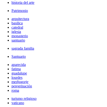
historia del arte
Patrimonio
arquitectura
basilica
catedral
iglesia
monasterio
santuario
sagrada familia
Santuario
aparecida
fatima
guadalupe
lourdes
medjugorje
peregrinación
roma
turismo religioso
vaticano