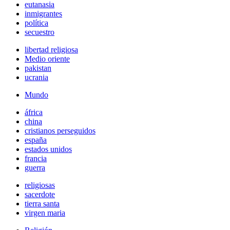
eutanasia
inmigrantes
política
secuestro
libertad religiosa
Medio oriente
pakistan
ucrania
Mundo
áfrica
china
cristianos perseguidos
españa
estados unidos
francia
guerra
religiosas
sacerdote
tierra santa
virgen maria