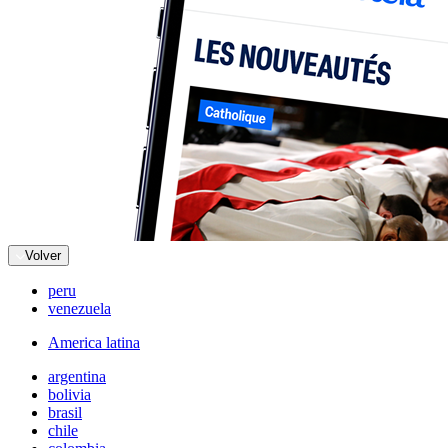
Volver
peru
venezuela
America latina
argentina
bolivia
brasil
chile