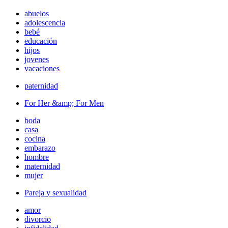
abuelos
adolescencia
bebé
educación
hijos
jovenes
vacaciones
paternidad
For Her &amp; For Men
boda
casa
cocina
embarazo
hombre
maternidad
mujer
Pareja y sexualidad
amor
divorcio