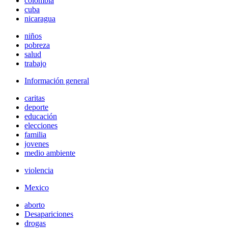
colombia
cuba
nicaragua
niños
pobreza
salud
trabajo
Información general
caritas
deporte
educación
elecciones
familia
jovenes
medio ambiente
violencia
Mexico
aborto
Desapariciones
drogas