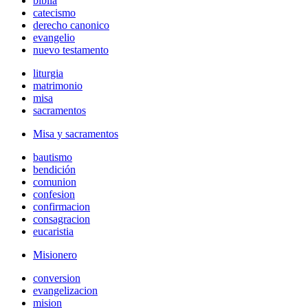
biblia
catecismo
derecho canonico
evangelio
nuevo testamento
liturgia
matrimonio
misa
sacramentos
Misa y sacramentos
bautismo
bendición
comunion
confesion
confirmacion
consagracion
eucaristia
Misionero
conversion
evangelizacion
mision