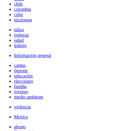
chile
colombia
cuba
nicaragua
niños
pobreza
salud
trabajo
Información general
caritas
deporte
educación
elecciones
familia
jovenes
medio ambiente
violencia
Mexico
aborto