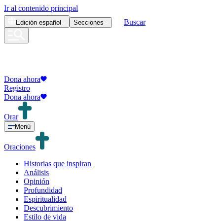
Ir al contenido principal
Buscar
Edición
español
Secciones
Dona ahora
Registro
Dona ahora
Orar
Menú
Oraciones
Historias que inspiran
Análisis
Opinión
Profundidad
Espiritualidad
Descubrimiento
Estilo de vida