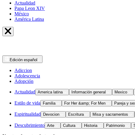
Actualidad
Papa Leon XIV
México
América Latina
Edición
español
Adiccion
Adolescencia
Adopción
Actualidad
America latina
Información general
Mexico
Estilo de vida
Familia
For Her &amp; For Men
Pareja y se
Espiritualidad
Devocion
Escritura
Misa y sacramentos
Descubrimiento
Arte
Cultura
Historia
Patrimonio