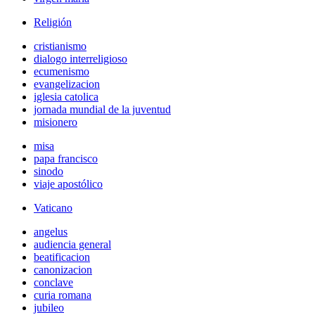
Religión
cristianismo
dialogo interreligioso
ecumenismo
evangelizacion
iglesia catolica
jornada mundial de la juventud
misionero
misa
papa francisco
sinodo
viaje apostólico
Vaticano
angelus
audiencia general
beatificacion
canonizacion
conclave
curia romana
jubileo