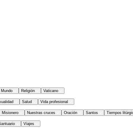
Mundo
Religión
Vaticano
xualidad
Salud
Vida profesional
Misionero
Nuestras cruces
Oración
Santos
Tiempos litúrgi
Santuario
Viajes