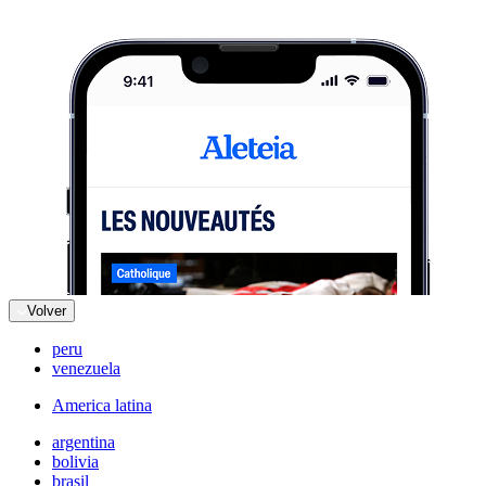
Volver
peru
venezuela
America latina
argentina
bolivia
brasil