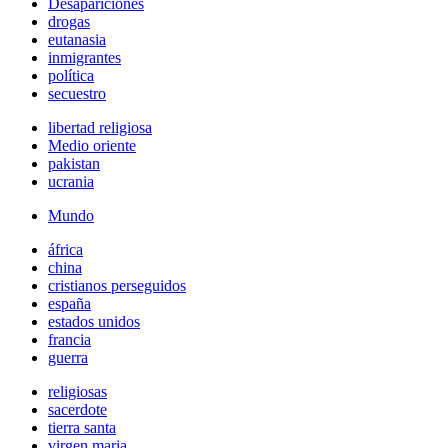
Desapariciones
drogas
eutanasia
inmigrantes
política
secuestro
libertad religiosa
Medio oriente
pakistan
ucrania
Mundo
áfrica
china
cristianos perseguidos
españa
estados unidos
francia
guerra
religiosas
sacerdote
tierra santa
virgen maria