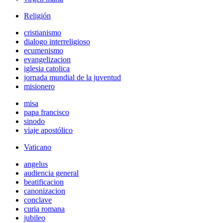
Religión
cristianismo
dialogo interreligioso
ecumenismo
evangelizacion
iglesia catolica
jornada mundial de la juventud
misionero
misa
papa francisco
sinodo
viaje apostólico
Vaticano
angelus
audiencia general
beatificacion
canonizacion
conclave
curia romana
jubileo