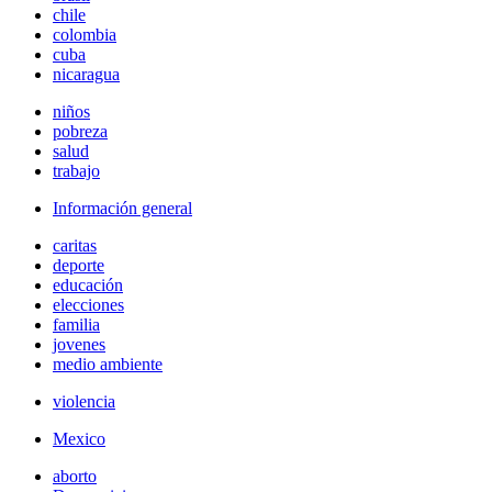
chile
colombia
cuba
nicaragua
niños
pobreza
salud
trabajo
Información general
caritas
deporte
educación
elecciones
familia
jovenes
medio ambiente
violencia
Mexico
aborto