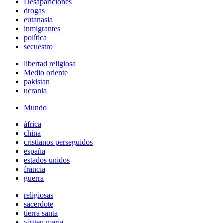
Desapariciones
drogas
eutanasia
inmigrantes
política
secuestro
libertad religiosa
Medio oriente
pakistan
ucrania
Mundo
áfrica
china
cristianos perseguidos
españa
estados unidos
francia
guerra
religiosas
sacerdote
tierra santa
virgen maria