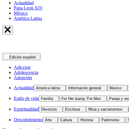
Actualidad
Papa Leon XIV
México
América Latina
Edición
español
Adiccion
Adolescencia
Adopción
Actualidad
America latina
Información general
Mexico
Estilo de vida
Familia
For Her &amp; For Men
Pareja y se
Espiritualidad
Devocion
Escritura
Misa y sacramentos
Descubrimiento
Arte
Cultura
Historia
Patrimonio