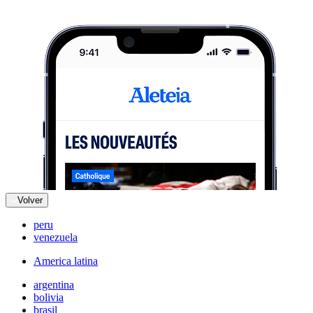
Volver
peru
venezuela
America latina
argentina
bolivia
brasil