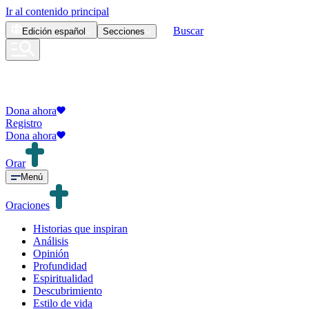
Ir al contenido principal
Buscar
Edición
español
Secciones
Dona ahora
Registro
Dona ahora
Orar
Menú
Oraciones
Historias que inspiran
Análisis
Opinión
Profundidad
Espiritualidad
Descubrimiento
Estilo de vida