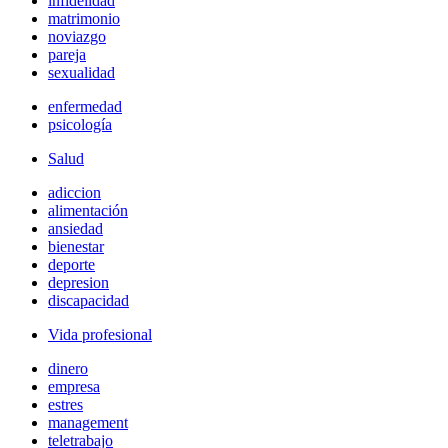
infidelidad
matrimonio
noviazgo
pareja
sexualidad
enfermedad
psicología
Salud
adiccion
alimentación
ansiedad
bienestar
deporte
depresion
discapacidad
Vida profesional
dinero
empresa
estres
management
teletrabajo