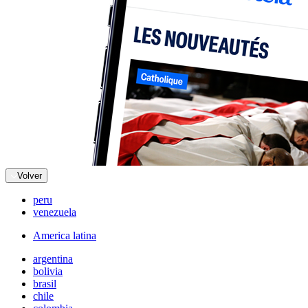
Volver
peru
venezuela
America latina
argentina
bolivia
brasil
chile