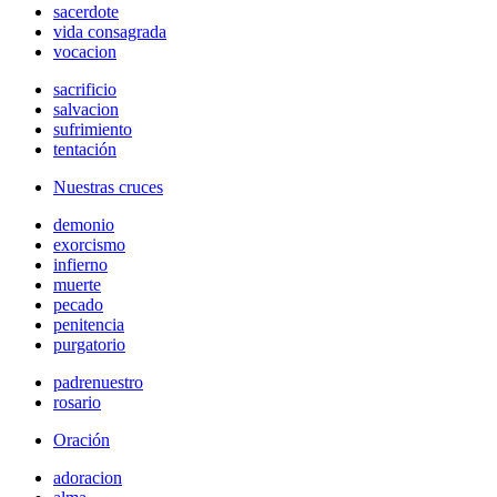
sacerdote
vida consagrada
vocacion
sacrificio
salvacion
sufrimiento
tentación
Nuestras cruces
demonio
exorcismo
infierno
muerte
pecado
penitencia
purgatorio
padrenuestro
rosario
Oración
adoracion