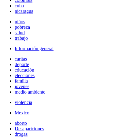
colombia
cuba
nicaragua
niños
pobreza
salud
trabajo
Información general
caritas
deporte
educación
elecciones
familia
jovenes
medio ambiente
violencia
Mexico
aborto
Desapariciones
drogas