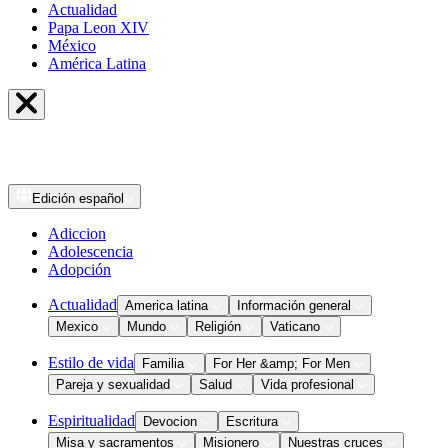
Actualidad
Papa Leon XIV
México
América Latina
Edición
español
Adiccion
Adolescencia
Adopción
Actualidad
America latina
Información general
Mexico
Mundo
Religión
Vaticano
Estilo de vida
Familia
For Her &amp; For Men
Pareja y sexualidad
Salud
Vida profesional
Espiritualidad
Devocion
Escritura
Misa y sacramentos
Misionero
Nuestras cruces