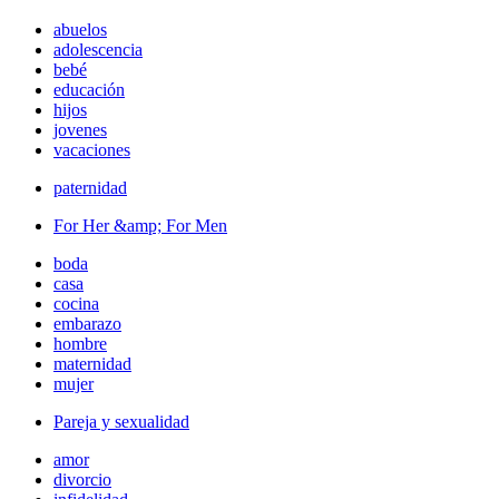
abuelos
adolescencia
bebé
educación
hijos
jovenes
vacaciones
paternidad
For Her &amp; For Men
boda
casa
cocina
embarazo
hombre
maternidad
mujer
Pareja y sexualidad
amor
divorcio