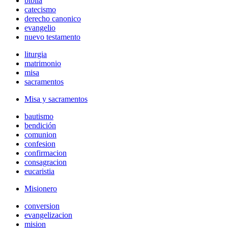
biblia
catecismo
derecho canonico
evangelio
nuevo testamento
liturgia
matrimonio
misa
sacramentos
Misa y sacramentos
bautismo
bendición
comunion
confesion
confirmacion
consagracion
eucaristia
Misionero
conversion
evangelizacion
mision