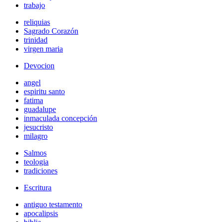
trabajo
reliquias
Sagrado Corazón
trinidad
virgen maria
Devocion
angel
espiritu santo
fatima
guadalupe
inmaculada concepción
jesucristo
milagro
Salmos
teologia
tradiciones
Escritura
antiguo testamento
apocalipsis