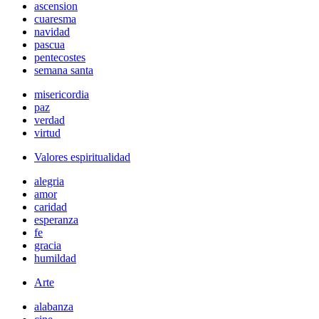
ascension
cuaresma
navidad
pascua
pentecostes
semana santa
misericordia
paz
verdad
virtud
Valores espiritualidad
alegria
amor
caridad
esperanza
fe
gracia
humildad
Arte
alabanza