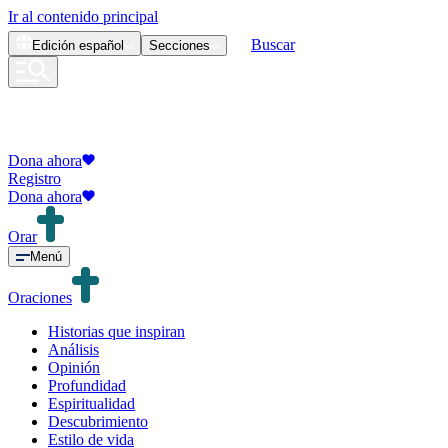
Ir al contenido principal
Buscar
Edición
español
Secciones
Dona ahora
Registro
Dona ahora
Orar
Menú
Oraciones
Historias que inspiran
Análisis
Opinión
Profundidad
Espiritualidad
Descubrimiento
Estilo de vida