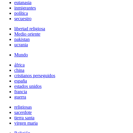
eutanasia
inmigrantes
política
secuestro
libertad religiosa
Medio oriente
pakistan
ucrania
Mundo
áfrica
china
cristianos perseguidos
españa
estados unidos
francia
guerra
religiosas
sacerdote
tierra santa
virgen maria