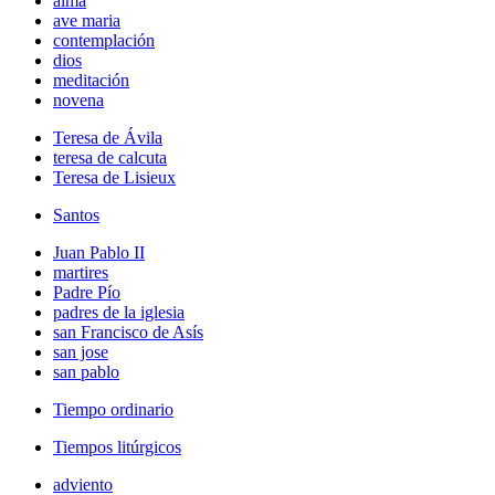
alma
ave maria
contemplación
dios
meditación
novena
Teresa de Ávila
teresa de calcuta
Teresa de Lisieux
Santos
Juan Pablo II
martires
Padre Pío
padres de la iglesia
san Francisco de Asís
san jose
san pablo
Tiempo ordinario
Tiempos litúrgicos
adviento