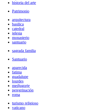
historia del arte
Patrimonio
arquitectura
basilica
catedral
iglesia
monasterio
santuario
sagrada familia
Santuario
aparecida
fatima
guadalupe
lourdes
medjugorje
peregrinación
roma
turismo religioso
vaticano