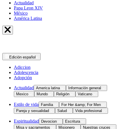
Actualidad
Papa Leon XIV
México
América Latina
Edición
español
Adiccion
Adolescencia
Adopción
Actualidad
America latina
Información general
Mexico
Mundo
Religión
Vaticano
Estilo de vida
Familia
For Her &amp; For Men
Pareja y sexualidad
Salud
Vida profesional
Espiritualidad
Devocion
Escritura
Misa y sacramentos
Misionero
Nuestras cruces