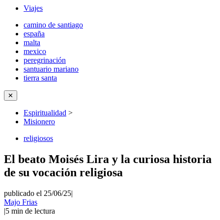
Viajes
camino de santiago
españa
malta
mexico
peregrinación
santuario mariano
tierra santa
✕
Espiritualidad
>
Misionero
religiosos
El beato Moisés Lira y la curiosa historia
de su vocación religiosa
publicado el 25/06/25
|
Majo Frias
|
5
min de lectura