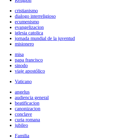
Religión
cristianismo
dialogo interreligioso
ecumenismo
evangelizacion
iglesia catolica
jornada mundial de la juventud
misionero
misa
papa francisco
sinodo
viaje apostólico
Vaticano
angelus
audiencia general
beatificacion
canonizacion
conclave
curia romana
jubileo
Familia