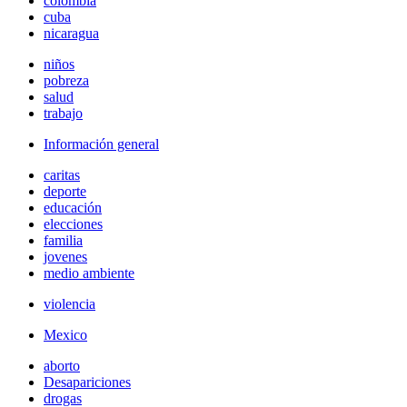
colombia
cuba
nicaragua
niños
pobreza
salud
trabajo
Información general
caritas
deporte
educación
elecciones
familia
jovenes
medio ambiente
violencia
Mexico
aborto
Desapariciones
drogas