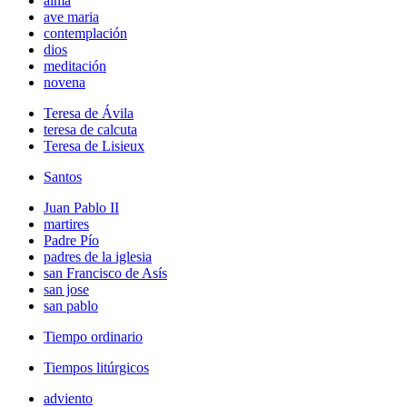
alma
ave maria
contemplación
dios
meditación
novena
Teresa de Ávila
teresa de calcuta
Teresa de Lisieux
Santos
Juan Pablo II
martires
Padre Pío
padres de la iglesia
san Francisco de Asís
san jose
san pablo
Tiempo ordinario
Tiempos litúrgicos
adviento