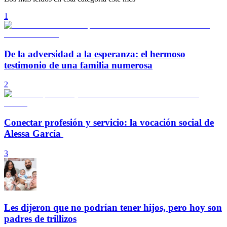
1
De la adversidad a la esperanza: el hermoso
testimonio de una familia numerosa
2
Conectar profesión y servicio: la vocación social de
Alessa García
3
Les dijeron que no podrían tener hijos, pero hoy son
padres de trillizos