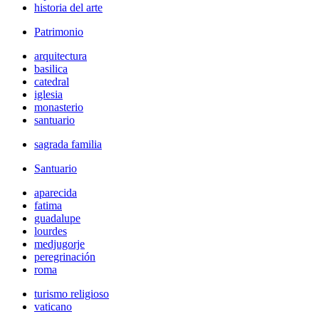
historia del arte
Patrimonio
arquitectura
basilica
catedral
iglesia
monasterio
santuario
sagrada familia
Santuario
aparecida
fatima
guadalupe
lourdes
medjugorje
peregrinación
roma
turismo religioso
vaticano