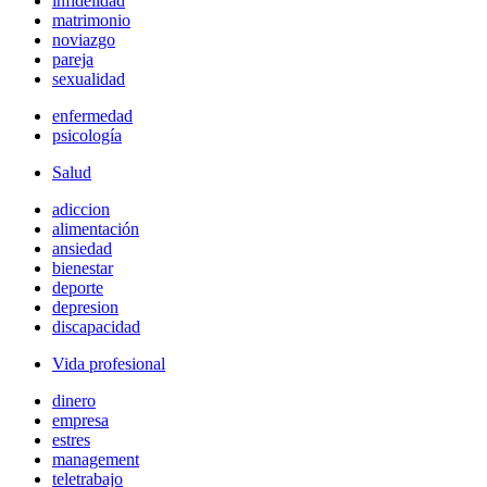
infidelidad
matrimonio
noviazgo
pareja
sexualidad
enfermedad
psicología
Salud
adiccion
alimentación
ansiedad
bienestar
deporte
depresion
discapacidad
Vida profesional
dinero
empresa
estres
management
teletrabajo