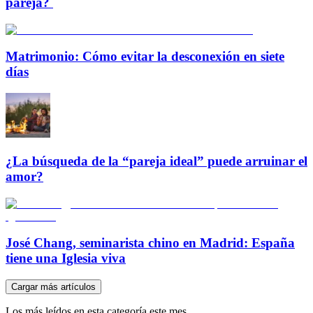
pareja?
Matrimonio: Cómo evitar la desconexión en siete
días
¿La búsqueda de la “pareja ideal” puede arruinar el
amor?
José Chang, seminarista chino en Madrid: España
tiene una Iglesia viva
Cargar más artículos
Los más leídos en esta categoría este mes