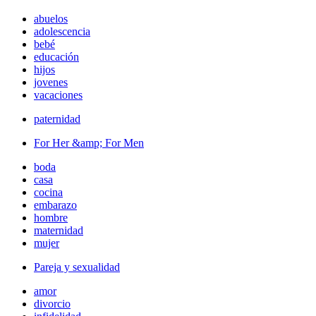
abuelos
adolescencia
bebé
educación
hijos
jovenes
vacaciones
paternidad
For Her &amp; For Men
boda
casa
cocina
embarazo
hombre
maternidad
mujer
Pareja y sexualidad
amor
divorcio