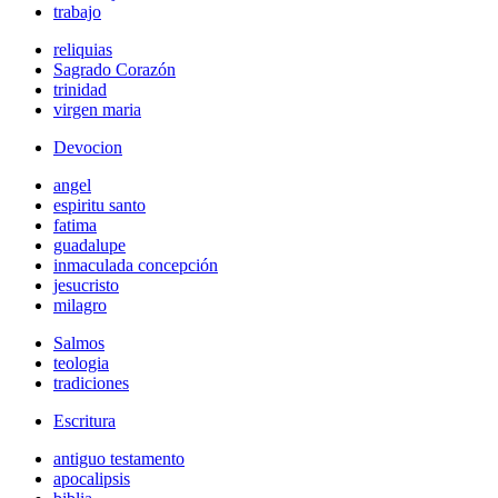
trabajo
reliquias
Sagrado Corazón
trinidad
virgen maria
Devocion
angel
espiritu santo
fatima
guadalupe
inmaculada concepción
jesucristo
milagro
Salmos
teologia
tradiciones
Escritura
antiguo testamento
apocalipsis