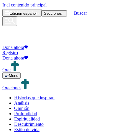
Ir al contenido principal
Buscar
Edición
español
Secciones
Dona ahora
Registro
Dona ahora
Orar
Menú
Oraciones
Historias que inspiran
Análisis
Opinión
Profundidad
Espiritualidad
Descubrimiento
Estilo de vida