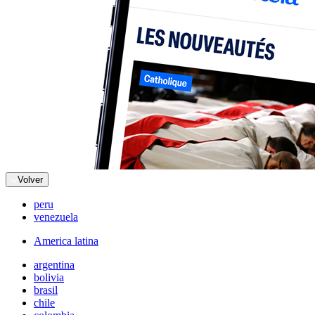
Volver
peru
venezuela
America latina
argentina
bolivia
brasil
chile