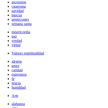
ascension
cuaresma
navidad
pascua
pentecostes
semana santa
misericordia
paz
verdad
virtud
Valores espiritualidad
alegria
amor
caridad
esperanza
fe
gracia
humildad
Arte
alabanza