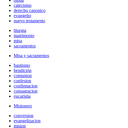
biblia
catecismo
derecho canonico
evangelio
nuevo testamento
liturgia
matrimonio
misa
sacramentos
Misa y sacramentos
bautismo
bendición
comunion
confesion
confirmacion
consagracion
eucaristia
Misionero
conversion
evangelizacion
mision