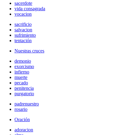
sacerdote
vida consagrada
vocacion
sacrificio
salvacion
sufrimiento
tentación
Nuestras cruces
demonio
exorcismo
infierno
muerte
pecado
penitencia
purgatorio
padrenuestro
rosario
Oración
adoracion