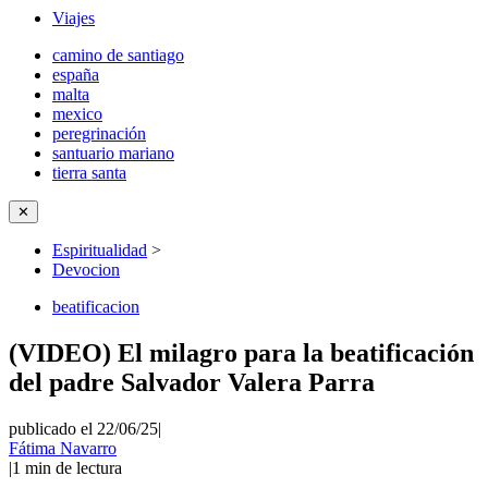
Viajes
camino de santiago
españa
malta
mexico
peregrinación
santuario mariano
tierra santa
✕
Espiritualidad
>
Devocion
beatificacion
(VIDEO) El milagro para la beatificación
del padre Salvador Valera Parra
publicado el 22/06/25
|
Fátima Navarro
|
1
min de lectura