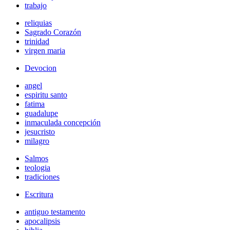
trabajo
reliquias
Sagrado Corazón
trinidad
virgen maria
Devocion
angel
espiritu santo
fatima
guadalupe
inmaculada concepción
jesucristo
milagro
Salmos
teologia
tradiciones
Escritura
antiguo testamento
apocalipsis