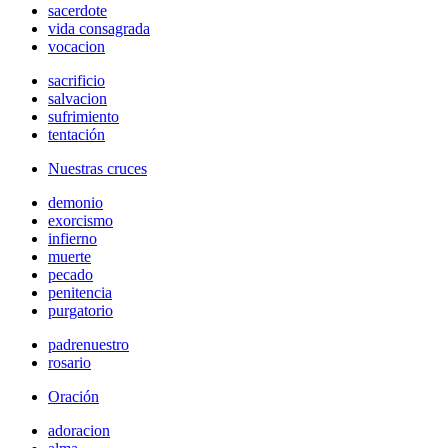
sacerdote
vida consagrada
vocacion
sacrificio
salvacion
sufrimiento
tentación
Nuestras cruces
demonio
exorcismo
infierno
muerte
pecado
penitencia
purgatorio
padrenuestro
rosario
Oración
adoracion