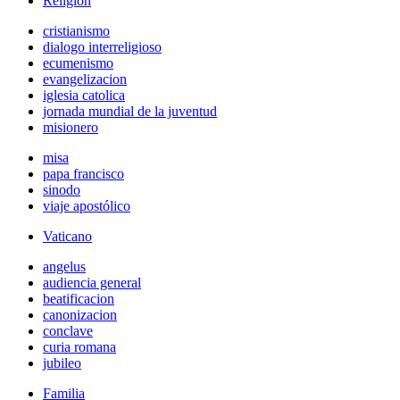
Religión
cristianismo
dialogo interreligioso
ecumenismo
evangelizacion
iglesia catolica
jornada mundial de la juventud
misionero
misa
papa francisco
sinodo
viaje apostólico
Vaticano
angelus
audiencia general
beatificacion
canonizacion
conclave
curia romana
jubileo
Familia