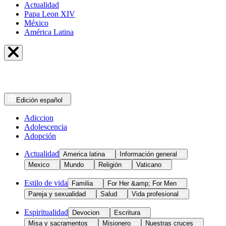
Actualidad
Papa Leon XIV
México
América Latina
Edición
español
Adiccion
Adolescencia
Adopción
Actualidad
America latina
Información general
Mexico
Mundo
Religión
Vaticano
Estilo de vida
Familia
For Her &amp; For Men
Pareja y sexualidad
Salud
Vida profesional
Espiritualidad
Devocion
Escritura
Misa y sacramentos
Misionero
Nuestras cruces