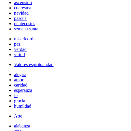
ascension
cuaresma
navidad
pascua
pentecostes
semana santa
misericordia
paz
verdad
virtud
Valores espiritualidad
alegria
amor
caridad
esperanza
fe
gracia
humildad
Arte
alabanza