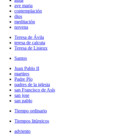
alma
ave maria
contemplación
dios
meditación
novena
Teresa de Ávila
teresa de calcuta
Teresa de Lisieux
Santos
Juan Pablo II
martires
Padre Pío
padres de la iglesia
san Francisco de Asís
san jose
san pablo
Tiempo ordinario
Tiempos litúrgicos
adviento