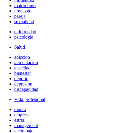
infidelidad
matrimonio
noviazgo
pareja
sexualidad
enfermedad
psicología
Salud
adiccion
alimentación
ansiedad
bienestar
deporte
depresion
discapacidad
Vida profesional
dinero
empresa
estres
management
teletrabajo