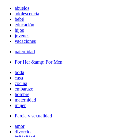
abuelos
adolescencia
bebé
educación
hijos
jovenes
vacaciones
paternidad
For Her &amp; For Men
boda
casa
cocina
embarazo
hombre
maternidad
mujer
Pareja y sexualidad
amor
divorcio