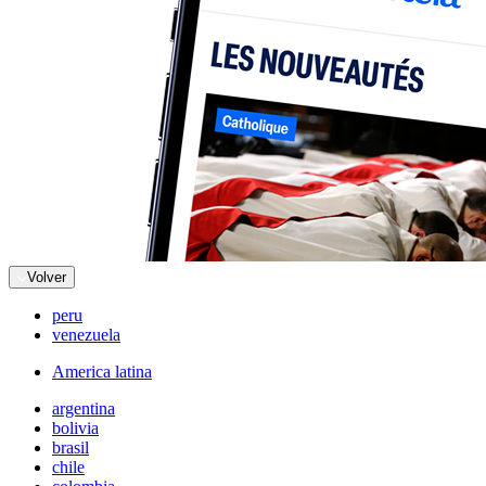
Volver
peru
venezuela
America latina
argentina
bolivia
brasil
chile