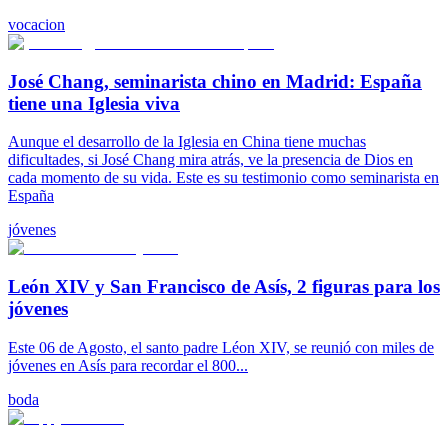
vocacion
José Chang, seminarista chino en Madrid: España
tiene una Iglesia viva
Aunque el desarrollo de la Iglesia en China tiene muchas
dificultades, si José Chang mira atrás, ve la presencia de Dios en
cada momento de su vida. Este es su testimonio como seminarista en
España
jóvenes
León XIV y San Francisco de Asís, 2 figuras para los
jóvenes
Este 06 de Agosto, el santo padre Léon XIV, se reunió con miles de
jóvenes en Asís para recordar el 800...
boda