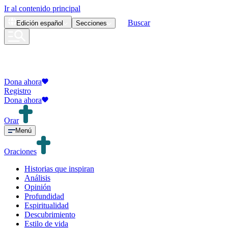
Ir al contenido principal
Buscar
Edición
español
Secciones
Dona ahora
Registro
Dona ahora
Orar
Menú
Oraciones
Historias que inspiran
Análisis
Opinión
Profundidad
Espiritualidad
Descubrimiento
Estilo de vida