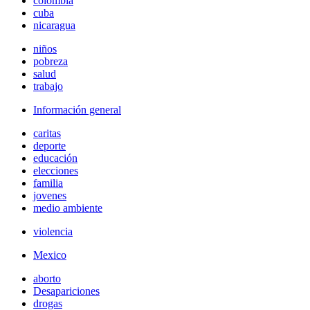
colombia
cuba
nicaragua
niños
pobreza
salud
trabajo
Información general
caritas
deporte
educación
elecciones
familia
jovenes
medio ambiente
violencia
Mexico
aborto
Desapariciones
drogas