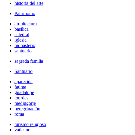
historia del arte
Patrimonio
arquitectura
basilica
catedral
iglesia
monasterio
santuario
sagrada familia
Santuario
aparecida
fatima
guadalupe
lourdes
medjugorje
peregrinación
roma
turismo religioso
vaticano