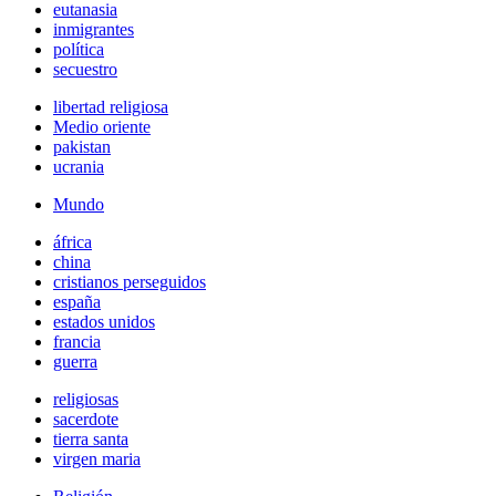
eutanasia
inmigrantes
política
secuestro
libertad religiosa
Medio oriente
pakistan
ucrania
Mundo
áfrica
china
cristianos perseguidos
españa
estados unidos
francia
guerra
religiosas
sacerdote
tierra santa
virgen maria