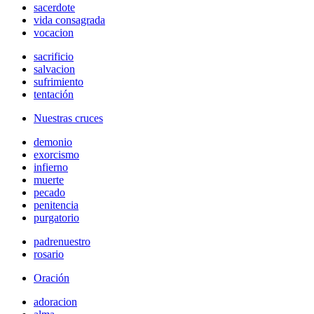
sacerdote
vida consagrada
vocacion
sacrificio
salvacion
sufrimiento
tentación
Nuestras cruces
demonio
exorcismo
infierno
muerte
pecado
penitencia
purgatorio
padrenuestro
rosario
Oración
adoracion