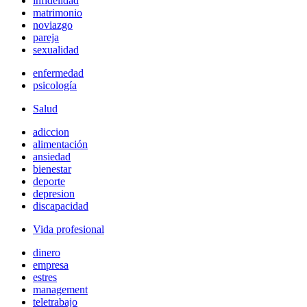
infidelidad
matrimonio
noviazgo
pareja
sexualidad
enfermedad
psicología
Salud
adiccion
alimentación
ansiedad
bienestar
deporte
depresion
discapacidad
Vida profesional
dinero
empresa
estres
management
teletrabajo