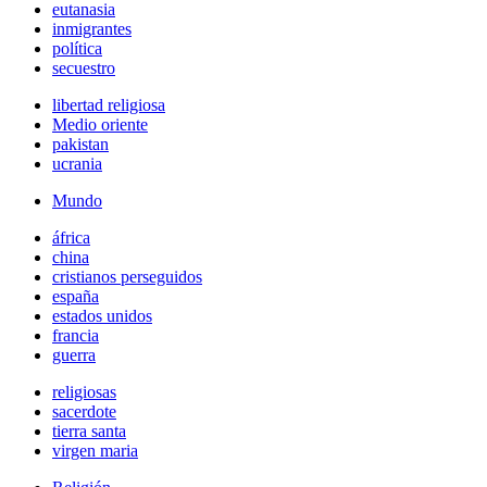
eutanasia
inmigrantes
política
secuestro
libertad religiosa
Medio oriente
pakistan
ucrania
Mundo
áfrica
china
cristianos perseguidos
españa
estados unidos
francia
guerra
religiosas
sacerdote
tierra santa
virgen maria