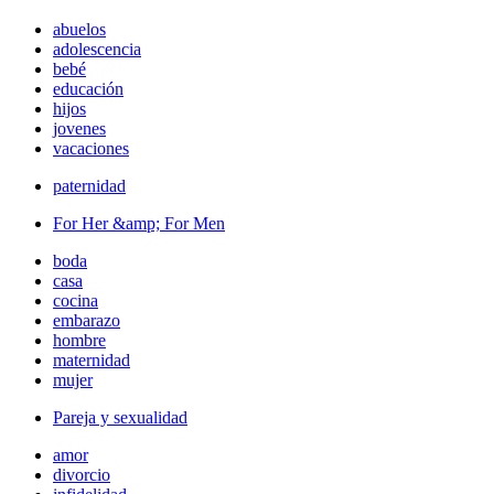
abuelos
adolescencia
bebé
educación
hijos
jovenes
vacaciones
paternidad
For Her &amp; For Men
boda
casa
cocina
embarazo
hombre
maternidad
mujer
Pareja y sexualidad
amor
divorcio