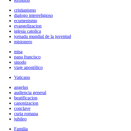
Religión
cristianismo
dialogo interreligioso
ecumenismo
evangelizacion
iglesia catolica
jornada mundial de la juventud
misionero
misa
papa francisco
sinodo
viaje apostólico
Vaticano
angelus
audiencia general
beatificacion
canonizacion
conclave
curia romana
jubileo
Familia