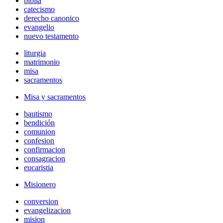
biblia
catecismo
derecho canonico
evangelio
nuevo testamento
liturgia
matrimonio
misa
sacramentos
Misa y sacramentos
bautismo
bendición
comunion
confesion
confirmacion
consagracion
eucaristia
Misionero
conversion
evangelizacion
mision