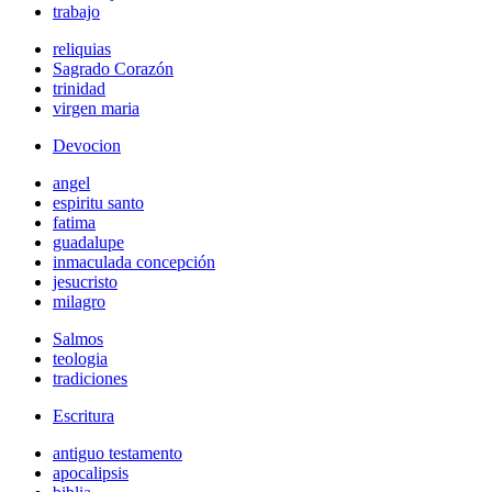
trabajo
reliquias
Sagrado Corazón
trinidad
virgen maria
Devocion
angel
espiritu santo
fatima
guadalupe
inmaculada concepción
jesucristo
milagro
Salmos
teologia
tradiciones
Escritura
antiguo testamento
apocalipsis