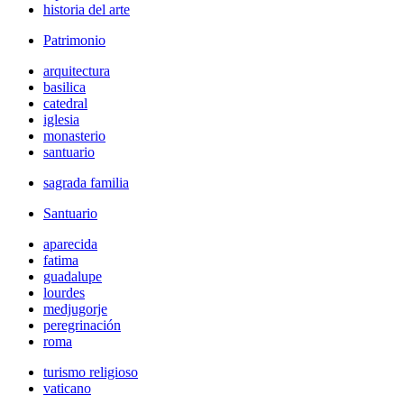
historia del arte
Patrimonio
arquitectura
basilica
catedral
iglesia
monasterio
santuario
sagrada familia
Santuario
aparecida
fatima
guadalupe
lourdes
medjugorje
peregrinación
roma
turismo religioso
vaticano