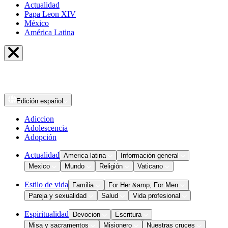
Actualidad
Papa Leon XIV
México
América Latina
Edición
español
Adiccion
Adolescencia
Adopción
Actualidad
America latina
Información general
Mexico
Mundo
Religión
Vaticano
Estilo de vida
Familia
For Her &amp; For Men
Pareja y sexualidad
Salud
Vida profesional
Espiritualidad
Devocion
Escritura
Misa y sacramentos
Misionero
Nuestras cruces