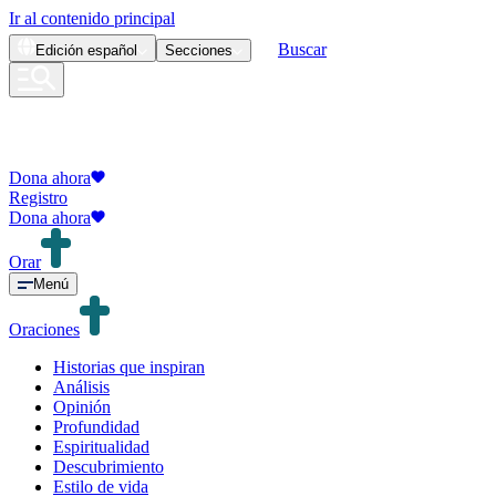
Ir al contenido principal
Buscar
Edición
español
Secciones
Dona ahora
Registro
Dona ahora
Orar
Menú
Oraciones
Historias que inspiran
Análisis
Opinión
Profundidad
Espiritualidad
Descubrimiento
Estilo de vida