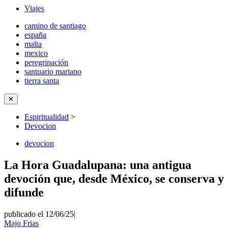
Viajes
camino de santiago
españa
malta
mexico
peregrinación
santuario mariano
tierra santa
✕
Espiritualidad
>
Devocion
devocion
La Hora Guadalupana: una antigua
devoción que, desde México, se conserva y
difunde
publicado el 12/06/25
|
Majo Frias