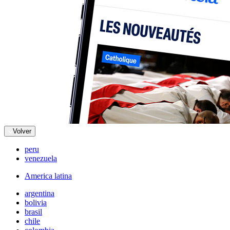
Volver
peru
venezuela
America latina
argentina
bolivia
brasil
chile