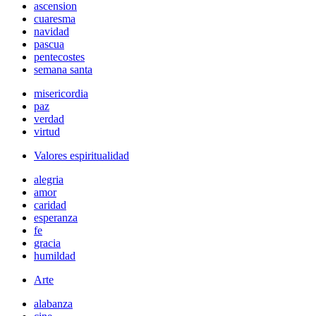
ascension
cuaresma
navidad
pascua
pentecostes
semana santa
misericordia
paz
verdad
virtud
Valores espiritualidad
alegria
amor
caridad
esperanza
fe
gracia
humildad
Arte
alabanza