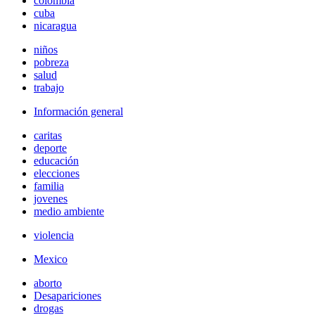
colombia
cuba
nicaragua
niños
pobreza
salud
trabajo
Información general
caritas
deporte
educación
elecciones
familia
jovenes
medio ambiente
violencia
Mexico
aborto
Desapariciones
drogas