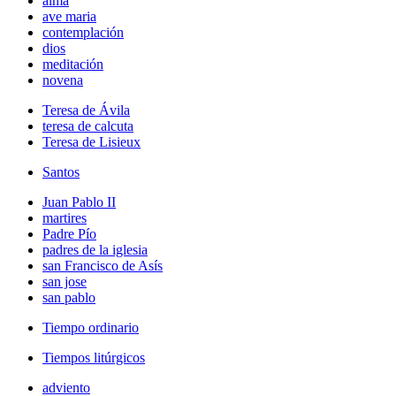
alma
ave maria
contemplación
dios
meditación
novena
Teresa de Ávila
teresa de calcuta
Teresa de Lisieux
Santos
Juan Pablo II
martires
Padre Pío
padres de la iglesia
san Francisco de Asís
san jose
san pablo
Tiempo ordinario
Tiempos litúrgicos
adviento