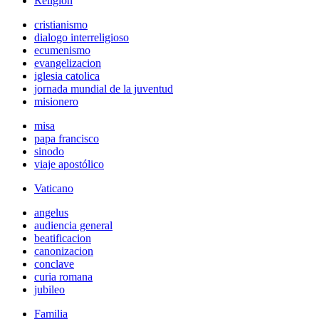
Religión
cristianismo
dialogo interreligioso
ecumenismo
evangelizacion
iglesia catolica
jornada mundial de la juventud
misionero
misa
papa francisco
sinodo
viaje apostólico
Vaticano
angelus
audiencia general
beatificacion
canonizacion
conclave
curia romana
jubileo
Familia