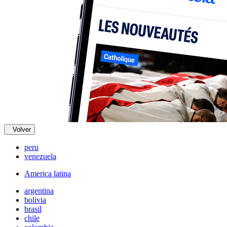
Volver
peru
venezuela
America latina
argentina
bolivia
brasil
chile