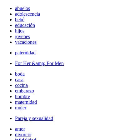
abuelos
adolescencia
bebé
educación
hijos
jovenes
vacaciones
paternidad
For Her &amp; For Men
boda
casa
cocina
embarazo
hombre
maternidad
mujer
Pareja y sexualidad
amor
divorcio