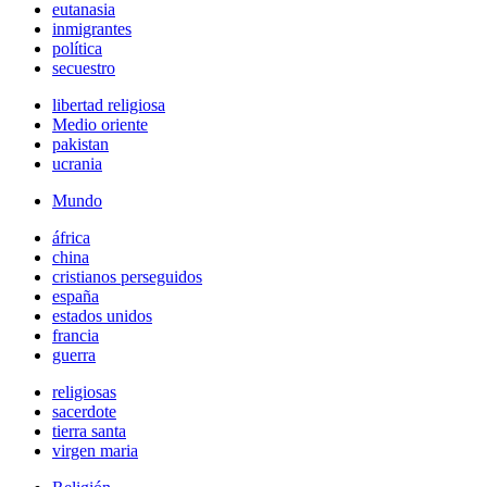
eutanasia
inmigrantes
política
secuestro
libertad religiosa
Medio oriente
pakistan
ucrania
Mundo
áfrica
china
cristianos perseguidos
españa
estados unidos
francia
guerra
religiosas
sacerdote
tierra santa
virgen maria