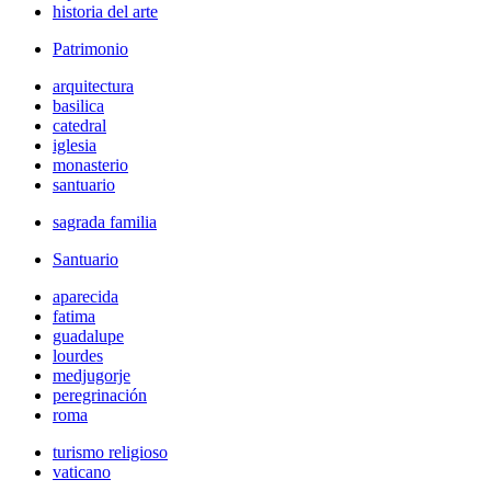
historia del arte
Patrimonio
arquitectura
basilica
catedral
iglesia
monasterio
santuario
sagrada familia
Santuario
aparecida
fatima
guadalupe
lourdes
medjugorje
peregrinación
roma
turismo religioso
vaticano