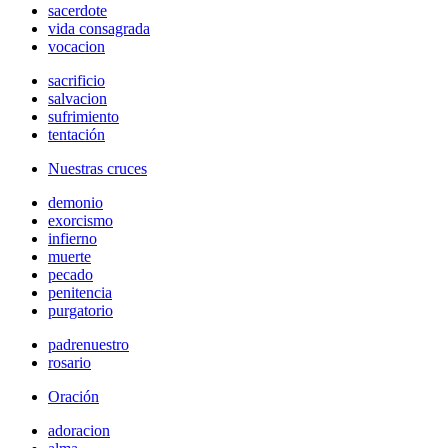
sacerdote
vida consagrada
vocacion
sacrificio
salvacion
sufrimiento
tentación
Nuestras cruces
demonio
exorcismo
infierno
muerte
pecado
penitencia
purgatorio
padrenuestro
rosario
Oración
adoracion