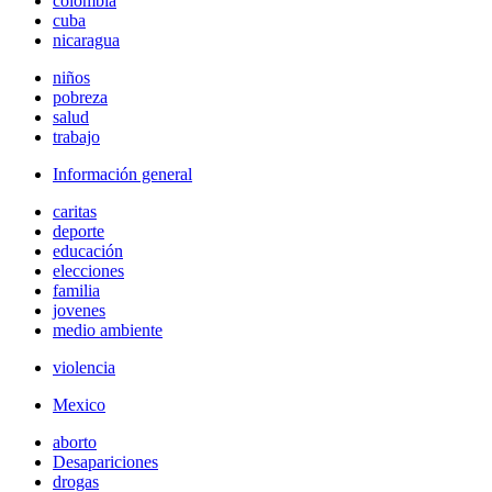
colombia
cuba
nicaragua
niños
pobreza
salud
trabajo
Información general
caritas
deporte
educación
elecciones
familia
jovenes
medio ambiente
violencia
Mexico
aborto
Desapariciones
drogas