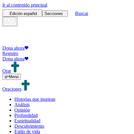
Ir al contenido principal
Buscar
Edición
español
Secciones
Dona ahora
Registro
Dona ahora
Orar
Menú
Oraciones
Historias que inspiran
Análisis
Opinión
Profundidad
Espiritualidad
Descubrimiento
Estilo de vida