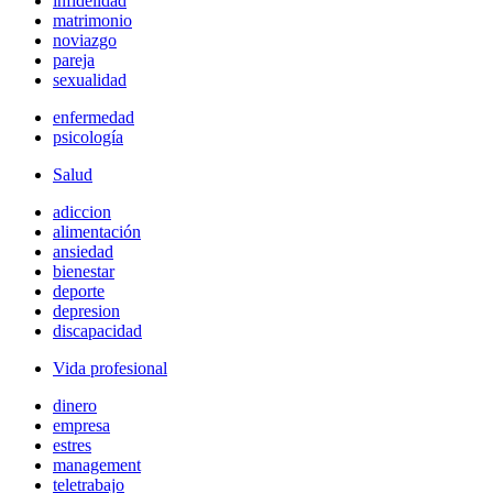
infidelidad
matrimonio
noviazgo
pareja
sexualidad
enfermedad
psicología
Salud
adiccion
alimentación
ansiedad
bienestar
deporte
depresion
discapacidad
Vida profesional
dinero
empresa
estres
management
teletrabajo