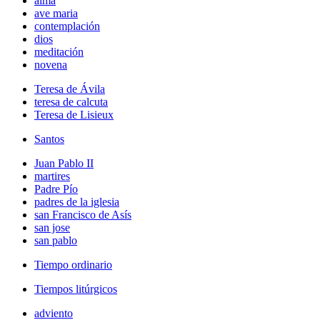
alma
ave maria
contemplación
dios
meditación
novena
Teresa de Ávila
teresa de calcuta
Teresa de Lisieux
Santos
Juan Pablo II
martires
Padre Pío
padres de la iglesia
san Francisco de Asís
san jose
san pablo
Tiempo ordinario
Tiempos litúrgicos
adviento