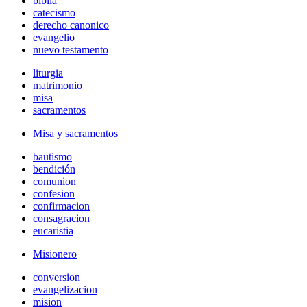
biblia
catecismo
derecho canonico
evangelio
nuevo testamento
liturgia
matrimonio
misa
sacramentos
Misa y sacramentos
bautismo
bendición
comunion
confesion
confirmacion
consagracion
eucaristia
Misionero
conversion
evangelizacion
mision