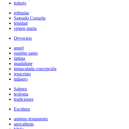
trabajo
reliquias
Sagrado Corazón
trinidad
virgen maria
Devocion
angel
espiritu santo
fatima
guadalupe
inmaculada concepción
jesucristo
milagro
Salmos
teologia
tradiciones
Escritura
antiguo testamento
apocalipsis