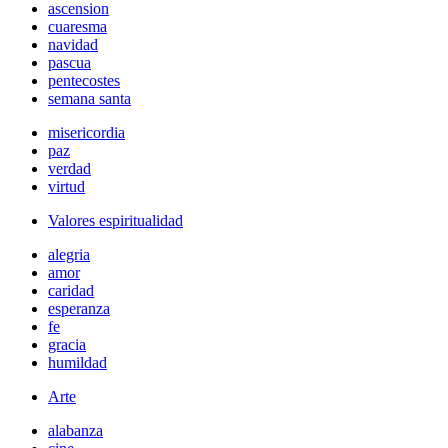
ascension
cuaresma
navidad
pascua
pentecostes
semana santa
misericordia
paz
verdad
virtud
Valores espiritualidad
alegria
amor
caridad
esperanza
fe
gracia
humildad
Arte
alabanza