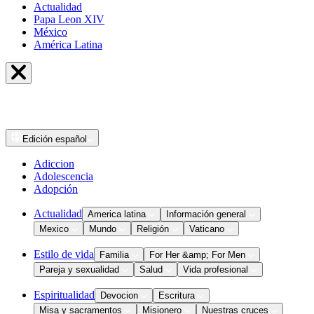
Actualidad
Papa Leon XIV
México
América Latina
Edición
español
Adiccion
Adolescencia
Adopción
Actualidad
America latina
Información general
Mexico
Mundo
Religión
Vaticano
Estilo de vida
Familia
For Her &amp; For Men
Pareja y sexualidad
Salud
Vida profesional
Espiritualidad
Devocion
Escritura
Misa y sacramentos
Misionero
Nuestras cruces