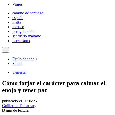
Viajes
camino de santiago
españa
malta
mexico
peregrinación
santuario mariano
tierra santa
✕
Estilo de vida
>
Salud
bienestar
Cómo forjar el carácter para calmar el
enojo y tener paz
publicado el 11/06/25
|
Guillermo Dellamary
|
3
min de lectura