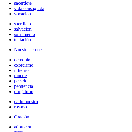
sacerdote
vida consagrada
vocacion
sacrificio
salvacion
sufrimiento
tentación
Nuestras cruces
demonio
exorcismo
infierno
muerte
pecado
penitencia
purgatorio
padrenuestro
rosario
Oración
adoracion