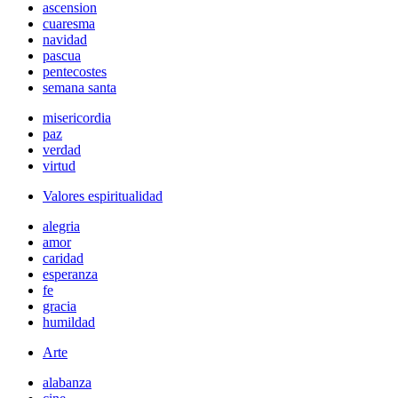
ascension
cuaresma
navidad
pascua
pentecostes
semana santa
misericordia
paz
verdad
virtud
Valores espiritualidad
alegria
amor
caridad
esperanza
fe
gracia
humildad
Arte
alabanza