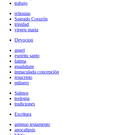
trabajo
reliquias
Sagrado Corazón
trinidad
virgen maria
Devocion
angel
espiritu santo
fatima
guadalupe
inmaculada concepción
jesucristo
milagro
Salmos
teologia
tradiciones
Escritura
antiguo testamento
apocalipsis