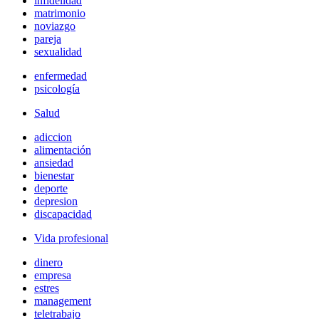
infidelidad
matrimonio
noviazgo
pareja
sexualidad
enfermedad
psicología
Salud
adiccion
alimentación
ansiedad
bienestar
deporte
depresion
discapacidad
Vida profesional
dinero
empresa
estres
management
teletrabajo