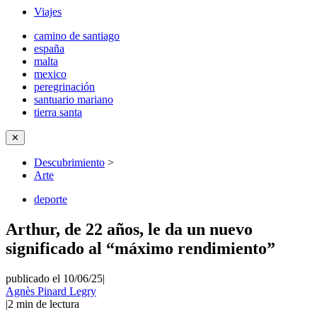
Viajes
camino de santiago
españa
malta
mexico
peregrinación
santuario mariano
tierra santa
✕
Descubrimiento
>
Arte
deporte
Arthur, de 22 años, le da un nuevo
significado al “máximo rendimiento”
publicado el 10/06/25
|
Agnès Pinard Legry
|
2
min de lectura