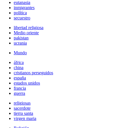
eutanasia
inmigrantes
política
secuestro
libertad religiosa
Medio oriente
pakistan
ucrania
Mundo
áfrica
china
cristianos perseguidos
españa
estados unidos
francia
guerra
religiosas
sacerdote
tierra santa
virgen maria