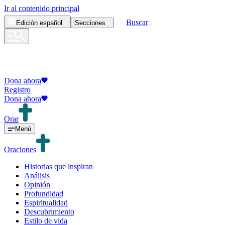
Ir al contenido principal
Buscar
Edición
español
Secciones
Dona ahora
Registro
Dona ahora
Orar
Menú
Oraciones
Historias que inspiran
Análisis
Opinión
Profundidad
Espiritualidad
Descubrimiento
Estilo de vida