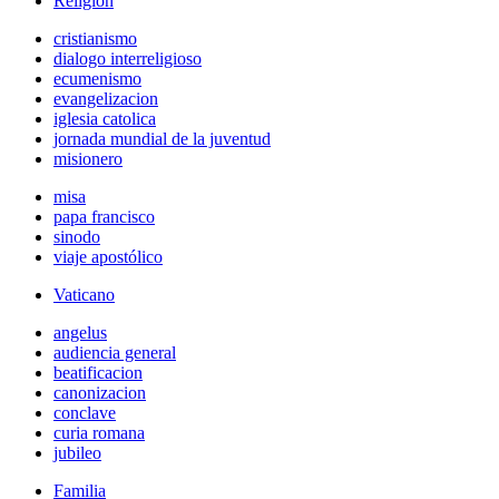
Religión
cristianismo
dialogo interreligioso
ecumenismo
evangelizacion
iglesia catolica
jornada mundial de la juventud
misionero
misa
papa francisco
sinodo
viaje apostólico
Vaticano
angelus
audiencia general
beatificacion
canonizacion
conclave
curia romana
jubileo
Familia