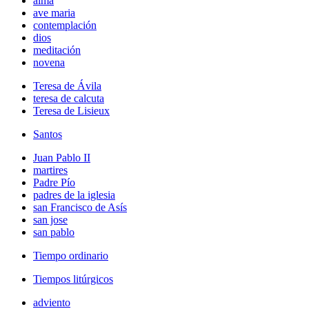
alma
ave maria
contemplación
dios
meditación
novena
Teresa de Ávila
teresa de calcuta
Teresa de Lisieux
Santos
Juan Pablo II
martires
Padre Pío
padres de la iglesia
san Francisco de Asís
san jose
san pablo
Tiempo ordinario
Tiempos litúrgicos
adviento