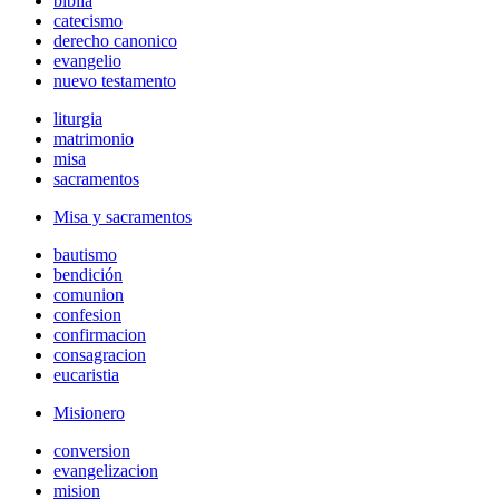
biblia
catecismo
derecho canonico
evangelio
nuevo testamento
liturgia
matrimonio
misa
sacramentos
Misa y sacramentos
bautismo
bendición
comunion
confesion
confirmacion
consagracion
eucaristia
Misionero
conversion
evangelizacion
mision