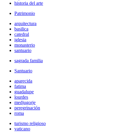
historia del arte
Patrimonio
arquitectura
basilica
catedral
iglesia
monasterio
santuario
sagrada familia
Santuario
aparecida
fatima
guadalupe
lourdes
medjugorje
peregrinación
roma
turismo religioso
vaticano