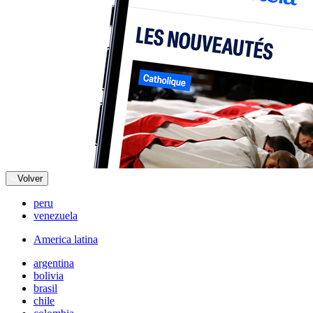
Volver
peru
venezuela
America latina
argentina
bolivia
brasil
chile