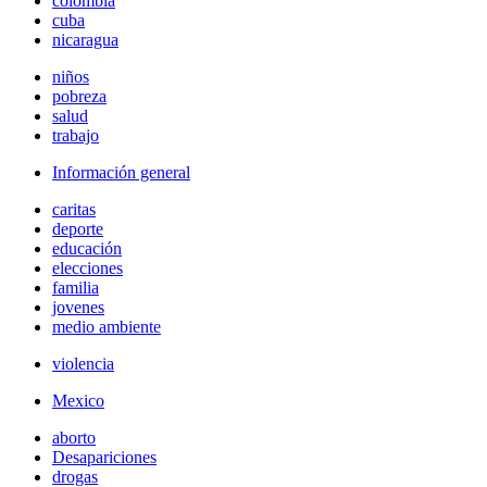
colombia
cuba
nicaragua
niños
pobreza
salud
trabajo
Información general
caritas
deporte
educación
elecciones
familia
jovenes
medio ambiente
violencia
Mexico
aborto
Desapariciones
drogas