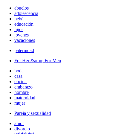
abuelos
adolescencia
bebé
educación
hijos
jovenes
vacaciones
paternidad
For Her &amp; For Men
boda
casa
cocina
embarazo
hombre
maternidad
mujer
Pareja y sexualidad
amor
divorcio