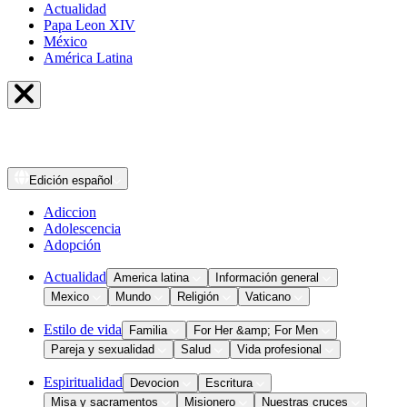
Actualidad
Papa Leon XIV
México
América Latina
Edición
español
Adiccion
Adolescencia
Adopción
Actualidad
America latina
Información general
Mexico
Mundo
Religión
Vaticano
Estilo de vida
Familia
For Her &amp; For Men
Pareja y sexualidad
Salud
Vida profesional
Espiritualidad
Devocion
Escritura
Misa y sacramentos
Misionero
Nuestras cruces