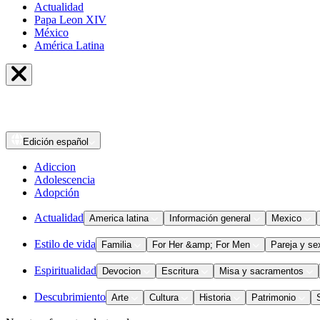
Actualidad
Papa Leon XIV
México
América Latina
Edición
español
Adiccion
Adolescencia
Adopción
Actualidad
America latina
Información general
Mexico
Estilo de vida
Familia
For Her &amp; For Men
Pareja y se
Espiritualidad
Devocion
Escritura
Misa y sacramentos
Descubrimiento
Arte
Cultura
Historia
Patrimonio