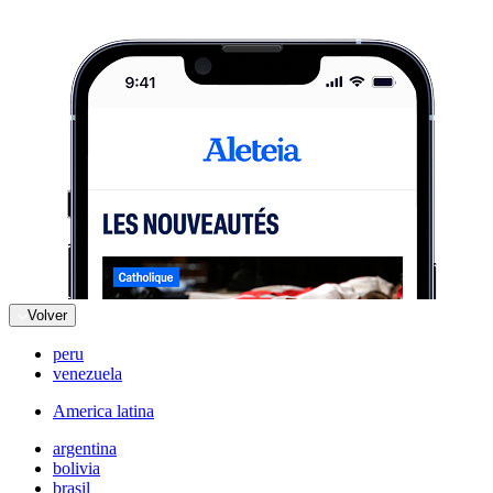
Volver
peru
venezuela
America latina
argentina
bolivia
brasil