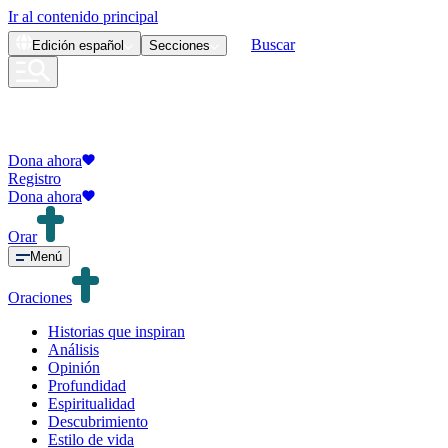
Ir al contenido principal
Buscar
Edición
español
Secciones
Dona ahora
Registro
Dona ahora
Orar
Menú
Oraciones
Historias que inspiran
Análisis
Opinión
Profundidad
Espiritualidad
Descubrimiento
Estilo de vida