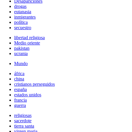
Desapariciones
drogas
eutanasia
inmigrantes
política
secuestro
libertad religiosa
Medio oriente
pakistan
ucrania
Mundo
áfrica
china
cristianos perseguidos
españa
estados unidos
francia
guerra
religiosas
sacerdote
tierra santa
virgen maria