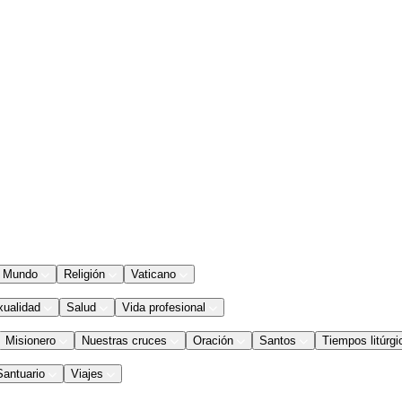
Mundo
Religión
Vaticano
xualidad
Salud
Vida profesional
Misionero
Nuestras cruces
Oración
Santos
Tiempos litúrgi
Santuario
Viajes