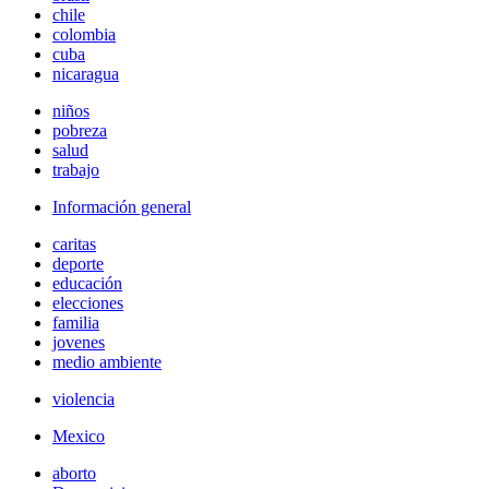
chile
colombia
cuba
nicaragua
niños
pobreza
salud
trabajo
Información general
caritas
deporte
educación
elecciones
familia
jovenes
medio ambiente
violencia
Mexico
aborto