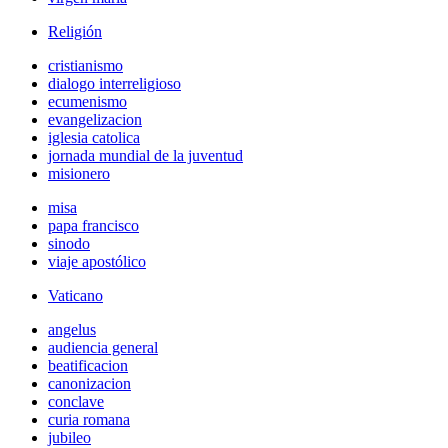
Religión
cristianismo
dialogo interreligioso
ecumenismo
evangelizacion
iglesia catolica
jornada mundial de la juventud
misionero
misa
papa francisco
sinodo
viaje apostólico
Vaticano
angelus
audiencia general
beatificacion
canonizacion
conclave
curia romana
jubileo