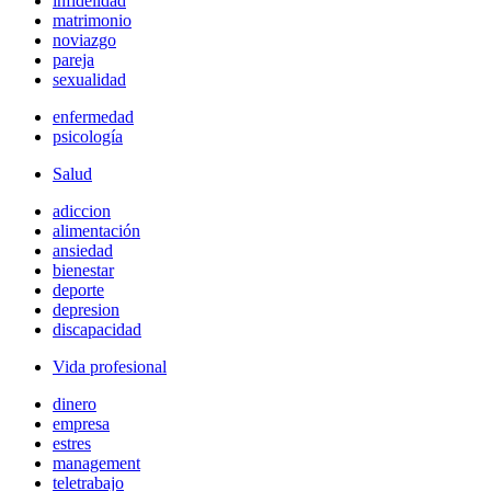
infidelidad
matrimonio
noviazgo
pareja
sexualidad
enfermedad
psicología
Salud
adiccion
alimentación
ansiedad
bienestar
deporte
depresion
discapacidad
Vida profesional
dinero
empresa
estres
management
teletrabajo