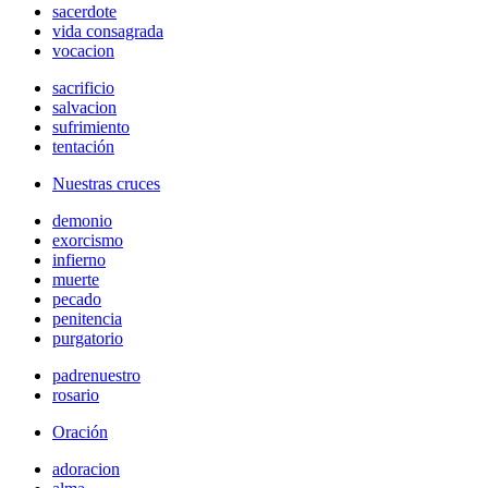
sacerdote
vida consagrada
vocacion
sacrificio
salvacion
sufrimiento
tentación
Nuestras cruces
demonio
exorcismo
infierno
muerte
pecado
penitencia
purgatorio
padrenuestro
rosario
Oración
adoracion