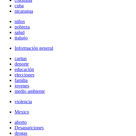
colombia
cuba
nicaragua
niños
pobreza
salud
trabajo
Información general
caritas
deporte
educación
elecciones
familia
jovenes
medio ambiente
violencia
Mexico
aborto
Desapariciones
drogas