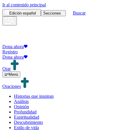
Ir al contenido principal
Buscar
Edición
español
Secciones
Dona ahora
Registro
Dona ahora
Orar
Menú
Oraciones
Historias que inspiran
Análisis
Opinión
Profundidad
Espiritualidad
Descubrimiento
Estilo de vida