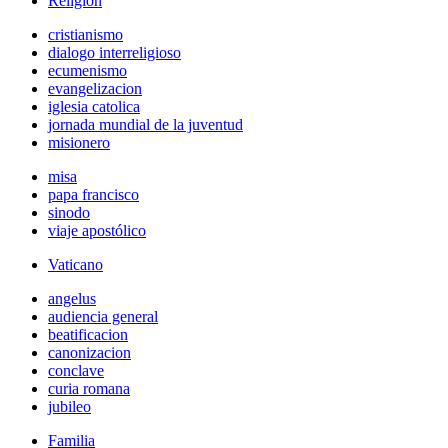
Religión
cristianismo
dialogo interreligioso
ecumenismo
evangelizacion
iglesia catolica
jornada mundial de la juventud
misionero
misa
papa francisco
sinodo
viaje apostólico
Vaticano
angelus
audiencia general
beatificacion
canonizacion
conclave
curia romana
jubileo
Familia