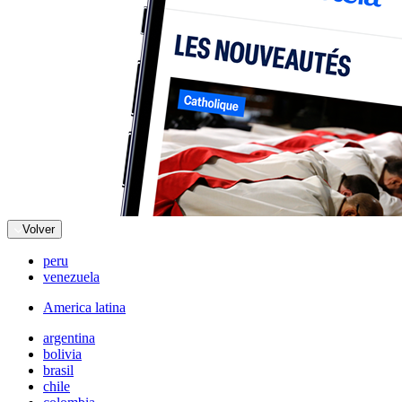
Volver
peru
venezuela
America latina
argentina
bolivia
brasil
chile