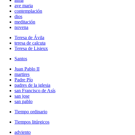
alma
ave maria
contemplación
dios
meditación
novena
Teresa de Ávila
teresa de calcuta
Teresa de Lisieux
Santos
Juan Pablo II
martires
Padre Pío
padres de la iglesia
san Francisco de Asís
san jose
san pablo
Tiempo ordinario
Tiempos litúrgicos
adviento