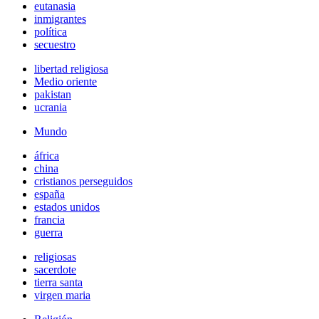
eutanasia
inmigrantes
política
secuestro
libertad religiosa
Medio oriente
pakistan
ucrania
Mundo
áfrica
china
cristianos perseguidos
españa
estados unidos
francia
guerra
religiosas
sacerdote
tierra santa
virgen maria