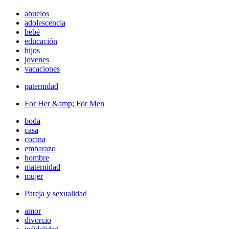
abuelos
adolescencia
bebé
educación
hijos
jovenes
vacaciones
paternidad
For Her &amp; For Men
boda
casa
cocina
embarazo
hombre
maternidad
mujer
Pareja y sexualidad
amor
divorcio