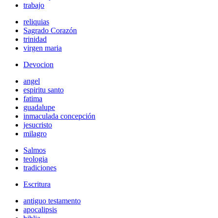
trabajo
reliquias
Sagrado Corazón
trinidad
virgen maria
Devocion
angel
espiritu santo
fatima
guadalupe
inmaculada concepción
jesucristo
milagro
Salmos
teologia
tradiciones
Escritura
antiguo testamento
apocalipsis