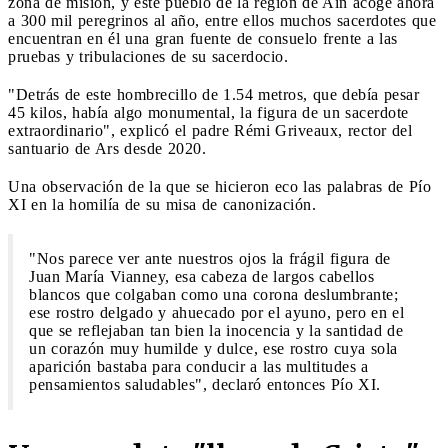
zona de misión, y este pueblo de la región de Ain acoge ahora
a 300 mil peregrinos al año, entre ellos muchos sacerdotes que
encuentran en él una gran fuente de consuelo frente a las
pruebas y tribulaciones de su sacerdocio.
"Detrás de este hombrecillo de 1.54 metros, que debía pesar
45 kilos, había algo monumental, la figura de un sacerdote
extraordinario", explicó el padre Rémi Griveaux, rector del
santuario de Ars desde 2020.
Una observación de la que se hicieron eco las palabras de Pío
XI en la homilía de su misa de canonización.
"Nos parece ver ante nuestros ojos la frágil figura de
Juan María Vianney, esa cabeza de largos cabellos
blancos que colgaban como una corona deslumbrante;
ese rostro delgado y ahuecado por el ayuno, pero en el
que se reflejaban tan bien la inocencia y la santidad de
un corazón muy humilde y dulce, ese rostro cuya sola
aparición bastaba para conducir a las multitudes a
pensamientos saludables", declaró entonces Pío XI.