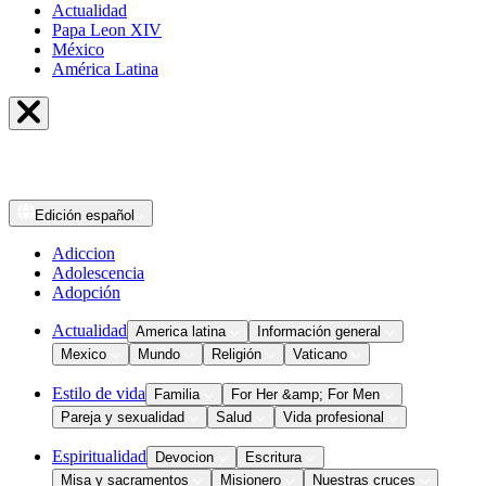
Actualidad
Papa Leon XIV
México
América Latina
Edición
español
Adiccion
Adolescencia
Adopción
Actualidad
America latina
Información general
Mexico
Mundo
Religión
Vaticano
Estilo de vida
Familia
For Her &amp; For Men
Pareja y sexualidad
Salud
Vida profesional
Espiritualidad
Devocion
Escritura
Misa y sacramentos
Misionero
Nuestras cruces