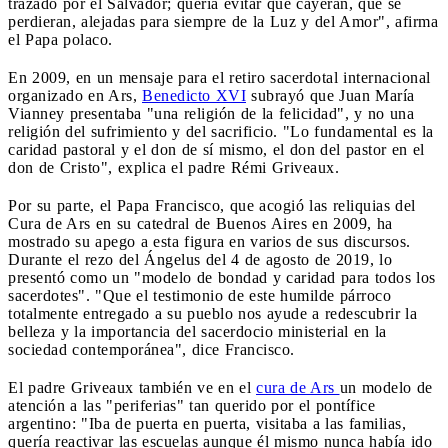
trazado por el Salvador; quería evitar que cayeran, que se
perdieran, alejadas para siempre de la Luz y del Amor", afirma
el Papa polaco.
En 2009, en un mensaje para el retiro sacerdotal internacional
organizado en Ars,
Benedicto XVI
subrayó que Juan María
Vianney presentaba "una religión de la felicidad", y no una
religión del sufrimiento y del sacrificio. "Lo fundamental es la
caridad pastoral y el don de sí mismo, el don del pastor en el
don de Cristo", explica el padre Rémi Griveaux.
Por su parte, el Papa Francisco, que acogió las reliquias del
Cura de Ars en su catedral de Buenos Aires en 2009, ha
mostrado su apego a esta figura en varios de sus discursos.
Durante el rezo del Ángelus del 4 de agosto de 2019, lo
presentó como un "modelo de bondad y caridad para todos los
sacerdotes". "Que el testimonio de este humilde párroco
totalmente entregado a su pueblo nos ayude a redescubrir la
belleza y la importancia del sacerdocio ministerial en la
sociedad contemporánea", dice Francisco.
El padre Griveaux también ve en el
cura de Ars
un modelo de
atención a las "periferias" tan querido por el pontífice
argentino: "Iba de puerta en puerta, visitaba a las familias,
quería reactivar las escuelas aunque él mismo nunca había ido