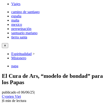
Viajes
camino de santiago
españa
malta
mexico
peregrinación
santuario mariano
tierra santa
✕
Espiritualidad
>
Misionero
papa
El Cura de Ars, “modelo de bondad” para
los Papas
publicado el 06/06/25
|
Cyprien Viet
|
6
min de lectura