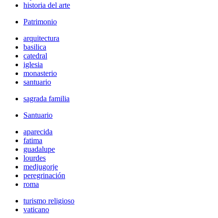
historia del arte
Patrimonio
arquitectura
basilica
catedral
iglesia
monasterio
santuario
sagrada familia
Santuario
aparecida
fatima
guadalupe
lourdes
medjugorje
peregrinación
roma
turismo religioso
vaticano