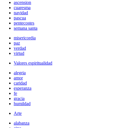
ascension
cuaresma
navidad
pascua
pentecostes
semana santa
misericordia
paz
verdad
virtud
Valores espiritualidad
alegria
amor
caridad
esperanza
fe
gracia
humildad
Arte
alabanza