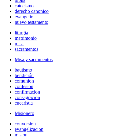
biblia
catecismo
derecho canonico
evangelio
nuevo testamento
liturgia
matrimonio
misa
sacramentos
Misa y sacramentos
bautismo
bendición
comunion
confesion
confirmacion
consagracion
eucaristia
Misionero
conversion
evangelizacion
mision