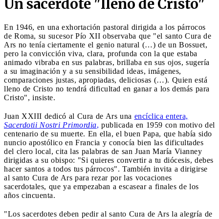
Un sacerdote "lleno de Cristo"
En 1946, en una exhortación pastoral dirigida a los párrocos
de Roma, su sucesor Pío XII observaba que "el santo Cura de
Ars no tenía ciertamente el genio natural (…) de un Bossuet,
pero la convicción viva, clara, profunda con la que estaba
animado vibraba en sus palabras, brillaba en sus ojos, sugería
a su imaginación y a su sensibilidad ideas, imágenes,
comparaciones justas, apropiadas, deliciosas (…). Quien está
lleno de Cristo no tendrá dificultad en ganar a los demás para
Cristo", insiste.
Juan XXIII dedicó al Cura de Ars una
encíclica entera,
Sacerdotii Nostri Primordia
,
publicada en 1959 con motivo del
centenario de su muerte. En ella, el buen Papa, que había sido
nuncio apostólico en Francia y conocía bien las dificultades
del clero local, cita las palabras de san Juan María Vianney
dirigidas a su obispo: "Si quieres convertir a tu diócesis, debes
hacer santos a todos tus párrocos". También invita a dirigirse
al santo Cura de Ars para rezar por las vocaciones
sacerdotales, que ya empezaban a escasear a finales de los
años cincuenta.
"Los sacerdotes deben pedir al santo Cura de Ars la alegría de