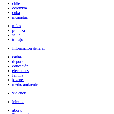
chile
colombia
cuba
nicaragua
niños
pobreza
salud
trabajo
Información general
caritas
deporte
educación
elecciones
familia
jovenes
medio ambiente
violencia
Mexico
aborto