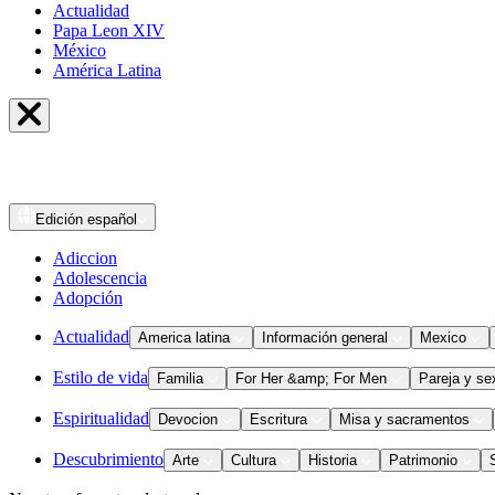
Actualidad
Papa Leon XIV
México
América Latina
Edición
español
Adiccion
Adolescencia
Adopción
Actualidad
America latina
Información general
Mexico
Estilo de vida
Familia
For Her &amp; For Men
Pareja y se
Espiritualidad
Devocion
Escritura
Misa y sacramentos
Descubrimiento
Arte
Cultura
Historia
Patrimonio