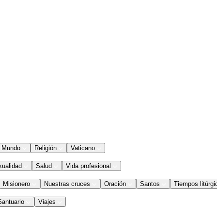
Mundo
Religión
Vaticano
xualidad
Salud
Vida profesional
Misionero
Nuestras cruces
Oración
Santos
Tiempos litúrgi
Santuario
Viajes