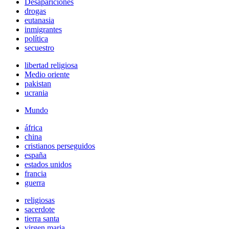
Desapariciones
drogas
eutanasia
inmigrantes
política
secuestro
libertad religiosa
Medio oriente
pakistan
ucrania
Mundo
áfrica
china
cristianos perseguidos
españa
estados unidos
francia
guerra
religiosas
sacerdote
tierra santa
virgen maria