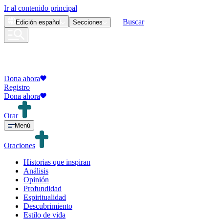
Ir al contenido principal
Buscar
Edición
español
Secciones
Dona ahora
Registro
Dona ahora
Orar
Menú
Oraciones
Historias que inspiran
Análisis
Opinión
Profundidad
Espiritualidad
Descubrimiento
Estilo de vida