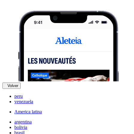
Volver
peru
venezuela
America latina
argentina
bolivia
brasil