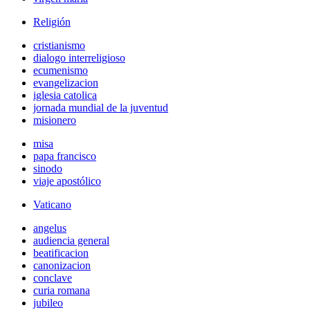
Religión
cristianismo
dialogo interreligioso
ecumenismo
evangelizacion
iglesia catolica
jornada mundial de la juventud
misionero
misa
papa francisco
sinodo
viaje apostólico
Vaticano
angelus
audiencia general
beatificacion
canonizacion
conclave
curia romana
jubileo