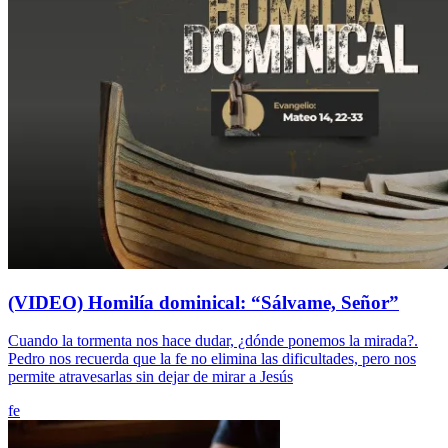
(VIDEO) Homilía dominical: “Sálvame, Señor”
Cuando la tormenta nos hace dudar, ¿dónde ponemos la mirada?.
Pedro nos recuerda que la fe no elimina las dificultades, pero nos
permite atravesarlas sin dejar de mirar a Jesús
fe