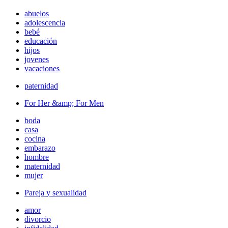
abuelos
adolescencia
bebé
educación
hijos
jovenes
vacaciones
paternidad
For Her &amp; For Men
boda
casa
cocina
embarazo
hombre
maternidad
mujer
Pareja y sexualidad
amor
divorcio