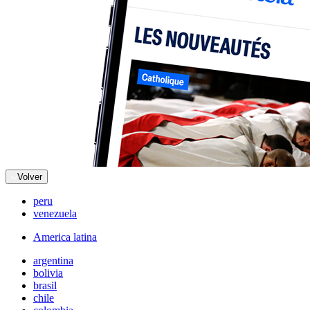
Volver
peru
venezuela
America latina
argentina
bolivia
brasil
chile