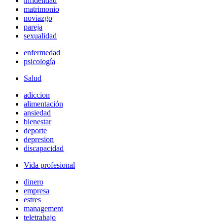
infidelidad
matrimonio
noviazgo
pareja
sexualidad
enfermedad
psicología
Salud
adiccion
alimentación
ansiedad
bienestar
deporte
depresion
discapacidad
Vida profesional
dinero
empresa
estres
management
teletrabajo