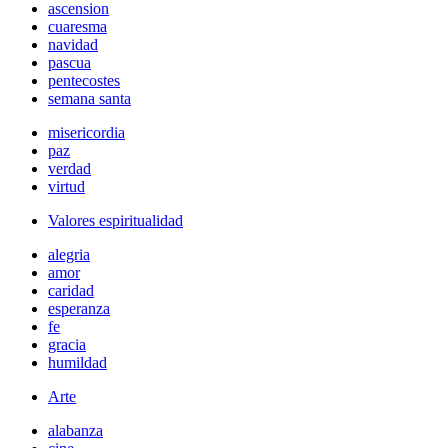
ascension
cuaresma
navidad
pascua
pentecostes
semana santa
misericordia
paz
verdad
virtud
Valores espiritualidad
alegria
amor
caridad
esperanza
fe
gracia
humildad
Arte
alabanza