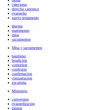
biblia
catecismo
derecho canonico
evangelio
nuevo testamento
liturgia
matrimonio
misa
sacramentos
Misa y sacramentos
bautismo
bendición
comunion
confesion
confirmacion
consagracion
eucaristia
Misionero
conversion
evangelizacion
mision