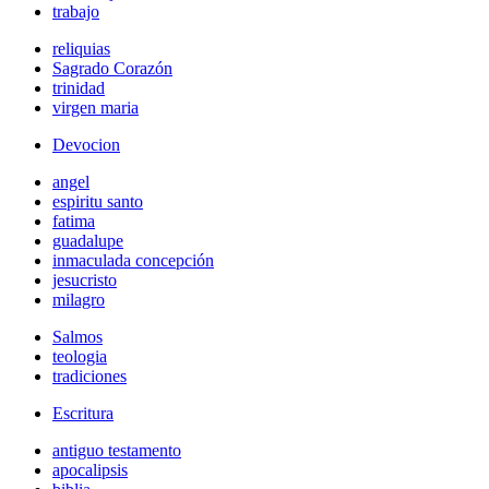
trabajo
reliquias
Sagrado Corazón
trinidad
virgen maria
Devocion
angel
espiritu santo
fatima
guadalupe
inmaculada concepción
jesucristo
milagro
Salmos
teologia
tradiciones
Escritura
antiguo testamento
apocalipsis