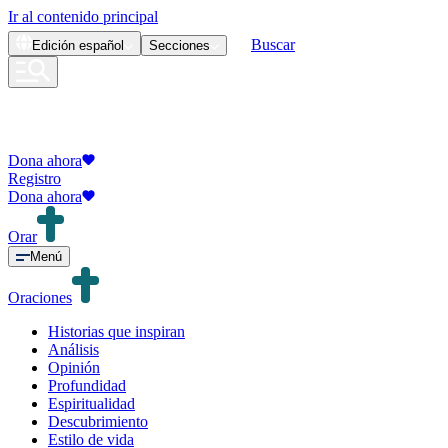
Ir al contenido principal
Buscar
Edición
español
Secciones
Dona ahora
Registro
Dona ahora
Orar
Menú
Oraciones
Historias que inspiran
Análisis
Opinión
Profundidad
Espiritualidad
Descubrimiento
Estilo de vida