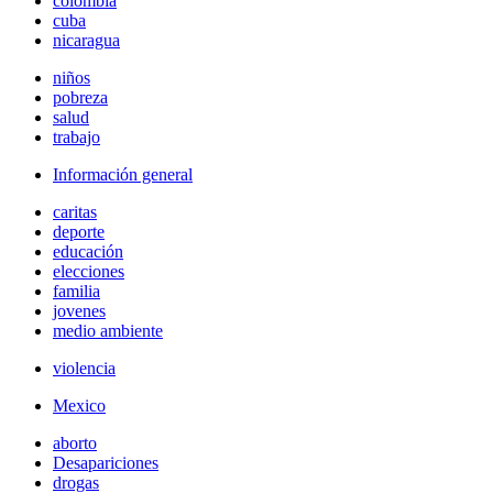
colombia
cuba
nicaragua
niños
pobreza
salud
trabajo
Información general
caritas
deporte
educación
elecciones
familia
jovenes
medio ambiente
violencia
Mexico
aborto
Desapariciones
drogas