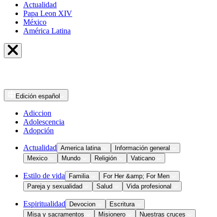
Actualidad
Papa Leon XIV
México
América Latina
Edición
español
Adiccion
Adolescencia
Adopción
Actualidad
America latina
Información general
Mexico
Mundo
Religión
Vaticano
Estilo de vida
Familia
For Her &amp; For Men
Pareja y sexualidad
Salud
Vida profesional
Espiritualidad
Devocion
Escritura
Misa y sacramentos
Misionero
Nuestras cruces