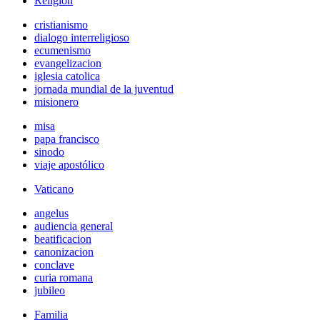
Religión
cristianismo
dialogo interreligioso
ecumenismo
evangelizacion
iglesia catolica
jornada mundial de la juventud
misionero
misa
papa francisco
sinodo
viaje apostólico
Vaticano
angelus
audiencia general
beatificacion
canonizacion
conclave
curia romana
jubileo
Familia