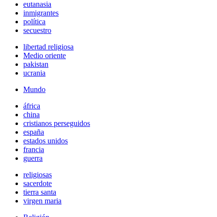
eutanasia
inmigrantes
política
secuestro
libertad religiosa
Medio oriente
pakistan
ucrania
Mundo
áfrica
china
cristianos perseguidos
españa
estados unidos
francia
guerra
religiosas
sacerdote
tierra santa
virgen maria