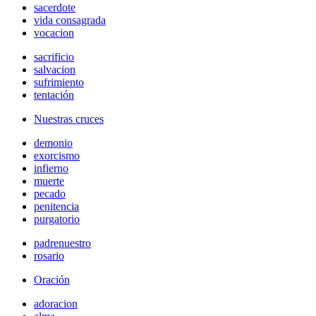
sacerdote
vida consagrada
vocacion
sacrificio
salvacion
sufrimiento
tentación
Nuestras cruces
demonio
exorcismo
infierno
muerte
pecado
penitencia
purgatorio
padrenuestro
rosario
Oración
adoracion