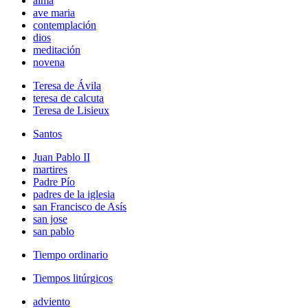
alma
ave maria
contemplación
dios
meditación
novena
Teresa de Ávila
teresa de calcuta
Teresa de Lisieux
Santos
Juan Pablo II
martires
Padre Pío
padres de la iglesia
san Francisco de Asís
san jose
san pablo
Tiempo ordinario
Tiempos litúrgicos
adviento