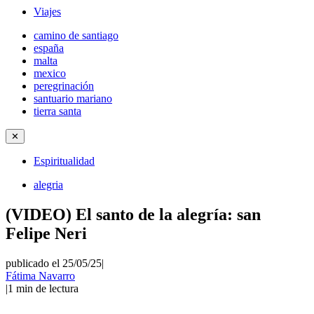
Viajes
camino de santiago
españa
malta
mexico
peregrinación
santuario mariano
tierra santa
✕
Espiritualidad
alegria
(VIDEO) El santo de la alegría: san
Felipe Neri
publicado el 25/05/25
|
Fátima Navarro
|
1
min de lectura