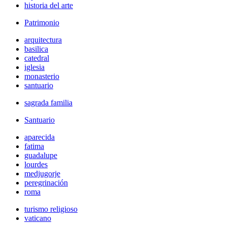
historia del arte
Patrimonio
arquitectura
basilica
catedral
iglesia
monasterio
santuario
sagrada familia
Santuario
aparecida
fatima
guadalupe
lourdes
medjugorje
peregrinación
roma
turismo religioso
vaticano