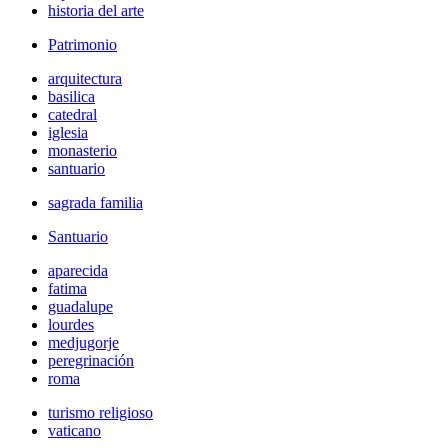
historia del arte
Patrimonio
arquitectura
basilica
catedral
iglesia
monasterio
santuario
sagrada familia
Santuario
aparecida
fatima
guadalupe
lourdes
medjugorje
peregrinación
roma
turismo religioso
vaticano