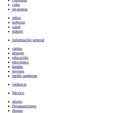
colombia
cuba
nicaragua
niños
pobreza
salud
trabajo
Información general
caritas
deporte
educación
elecciones
familia
jovenes
medio ambiente
violencia
Mexico
aborto
Desapariciones
drogas