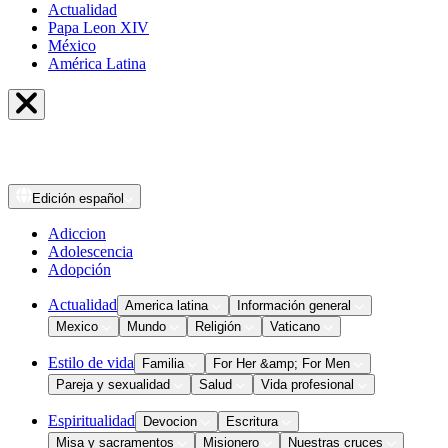
Actualidad
Papa Leon XIV
México
América Latina
Edición
español
Adiccion
Adolescencia
Adopción
Actualidad
America latina
Información general
Mexico
Mundo
Religión
Vaticano
Estilo de vida
Familia
For Her &amp; For Men
Pareja y sexualidad
Salud
Vida profesional
Espiritualidad
Devocion
Escritura
Misa y sacramentos
Misionero
Nuestras cruces