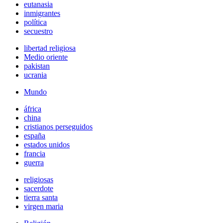
eutanasia
inmigrantes
política
secuestro
libertad religiosa
Medio oriente
pakistan
ucrania
Mundo
áfrica
china
cristianos perseguidos
españa
estados unidos
francia
guerra
religiosas
sacerdote
tierra santa
virgen maria