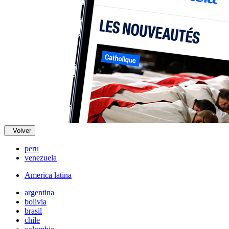
Volver
peru
venezuela
America latina
argentina
bolivia
brasil
chile