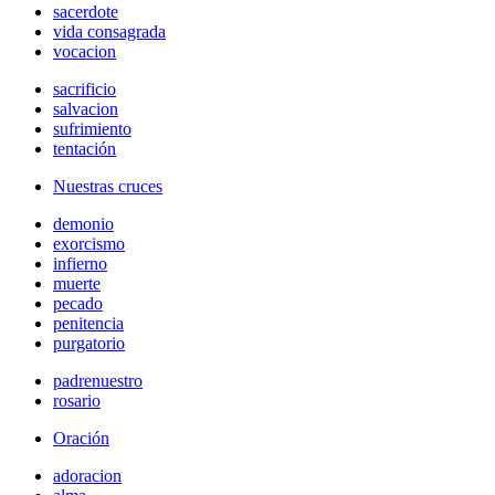
sacerdote
vida consagrada
vocacion
sacrificio
salvacion
sufrimiento
tentación
Nuestras cruces
demonio
exorcismo
infierno
muerte
pecado
penitencia
purgatorio
padrenuestro
rosario
Oración
adoracion