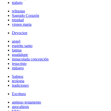
trabajo
reliquias
Sagrado Corazón
trinidad
virgen maria
Devocion
angel
espiritu santo
fatima
guadalupe
inmaculada concepción
jesucristo
milagro
Salmos
teologia
tradiciones
Escritura
antiguo testamento
apocalipsis