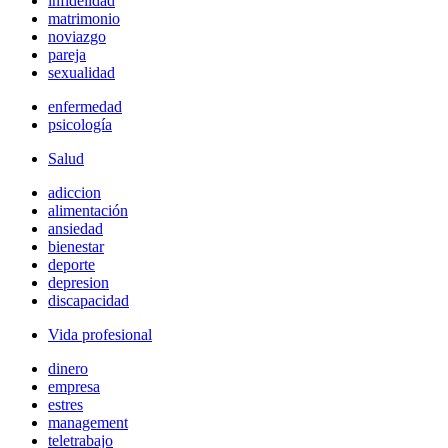
infidelidad
matrimonio
noviazgo
pareja
sexualidad
enfermedad
psicología
Salud
adiccion
alimentación
ansiedad
bienestar
deporte
depresion
discapacidad
Vida profesional
dinero
empresa
estres
management
teletrabajo