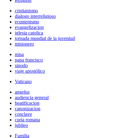
Religión
cristianismo
dialogo interreligioso
ecumenismo
evangelizacion
iglesia catolica
jornada mundial de la juventud
misionero
misa
papa francisco
sinodo
viaje apostólico
Vaticano
angelus
audiencia general
beatificacion
canonizacion
conclave
curia romana
jubileo
Familia