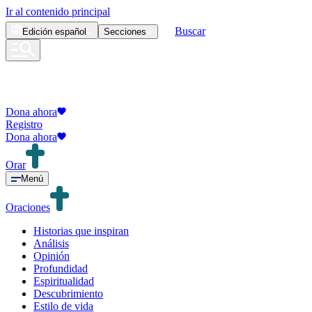
Ir al contenido principal
Buscar
Edición
español
Secciones
Dona ahora
Registro
Dona ahora
Orar
Menú
Oraciones
Historias que inspiran
Análisis
Opinión
Profundidad
Espiritualidad
Descubrimiento
Estilo de vida