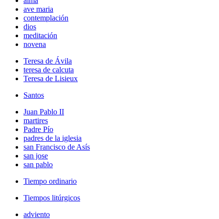
alma
ave maria
contemplación
dios
meditación
novena
Teresa de Ávila
teresa de calcuta
Teresa de Lisieux
Santos
Juan Pablo II
martires
Padre Pío
padres de la iglesia
san Francisco de Asís
san jose
san pablo
Tiempo ordinario
Tiempos litúrgicos
adviento