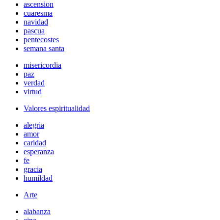
ascension
cuaresma
navidad
pascua
pentecostes
semana santa
misericordia
paz
verdad
virtud
Valores espiritualidad
alegria
amor
caridad
esperanza
fe
gracia
humildad
Arte
alabanza