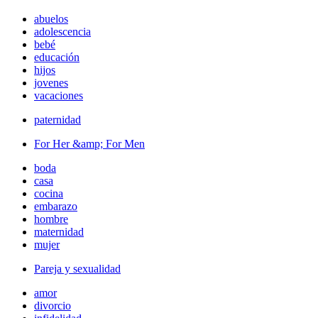
abuelos
adolescencia
bebé
educación
hijos
jovenes
vacaciones
paternidad
For Her &amp; For Men
boda
casa
cocina
embarazo
hombre
maternidad
mujer
Pareja y sexualidad
amor
divorcio