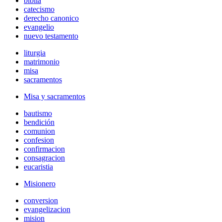
biblia
catecismo
derecho canonico
evangelio
nuevo testamento
liturgia
matrimonio
misa
sacramentos
Misa y sacramentos
bautismo
bendición
comunion
confesion
confirmacion
consagracion
eucaristia
Misionero
conversion
evangelizacion
mision