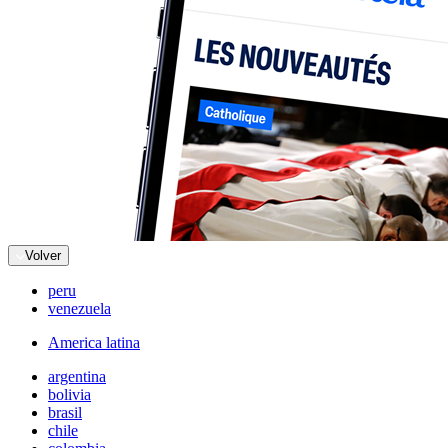
Volver
peru
venezuela
America latina
argentina
bolivia
brasil
chile