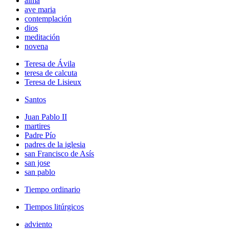
alma
ave maria
contemplación
dios
meditación
novena
Teresa de Ávila
teresa de calcuta
Teresa de Lisieux
Santos
Juan Pablo II
martires
Padre Pío
padres de la iglesia
san Francisco de Asís
san jose
san pablo
Tiempo ordinario
Tiempos litúrgicos
adviento