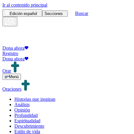
Ir al contenido principal
Buscar
Edición
español
Secciones
Dona ahora
Registro
Dona ahora
Orar
Menú
Oraciones
Historias que inspiran
Análisis
Opinión
Profundidad
Espiritualidad
Descubrimiento
Estilo de vida