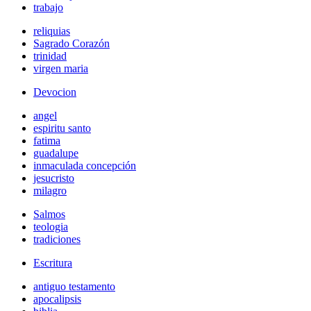
trabajo
reliquias
Sagrado Corazón
trinidad
virgen maria
Devocion
angel
espiritu santo
fatima
guadalupe
inmaculada concepción
jesucristo
milagro
Salmos
teologia
tradiciones
Escritura
antiguo testamento
apocalipsis