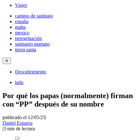
Viajes
camino de santiago
españa
malta
mexico
peregrinación
santuario mariano
tierra santa
✕
Descubrimiento
latín
Por qué los papas (normalmente) firman
con “PP” después de su nombre
publicado el 12/05/25
|
Daniel Esparza
|
3
min de lectura