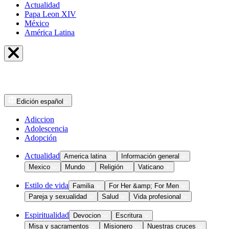
Actualidad
Papa Leon XIV
México
América Latina
Edición
español
Adiccion
Adolescencia
Adopción
Actualidad
America latina
Información general
Mexico
Mundo
Religión
Vaticano
Estilo de vida
Familia
For Her &amp; For Men
Pareja y sexualidad
Salud
Vida profesional
Espiritualidad
Devocion
Escritura
Misa y sacramentos
Misionero
Nuestras cruces