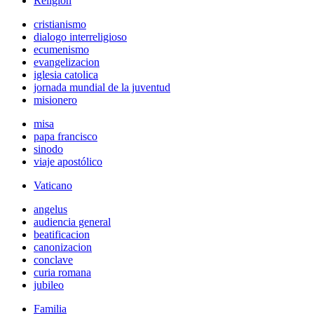
Religión
cristianismo
dialogo interreligioso
ecumenismo
evangelizacion
iglesia catolica
jornada mundial de la juventud
misionero
misa
papa francisco
sinodo
viaje apostólico
Vaticano
angelus
audiencia general
beatificacion
canonizacion
conclave
curia romana
jubileo
Familia