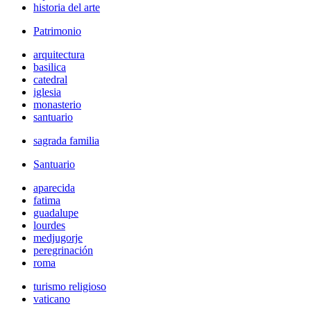
historia del arte
Patrimonio
arquitectura
basilica
catedral
iglesia
monasterio
santuario
sagrada familia
Santuario
aparecida
fatima
guadalupe
lourdes
medjugorje
peregrinación
roma
turismo religioso
vaticano