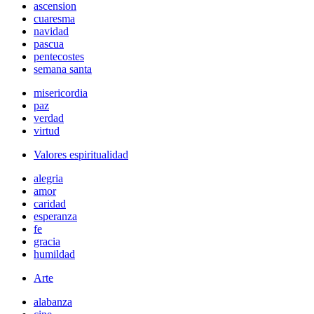
ascension
cuaresma
navidad
pascua
pentecostes
semana santa
misericordia
paz
verdad
virtud
Valores espiritualidad
alegria
amor
caridad
esperanza
fe
gracia
humildad
Arte
alabanza