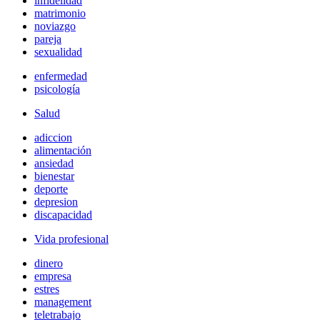
infidelidad
matrimonio
noviazgo
pareja
sexualidad
enfermedad
psicología
Salud
adiccion
alimentación
ansiedad
bienestar
deporte
depresion
discapacidad
Vida profesional
dinero
empresa
estres
management
teletrabajo