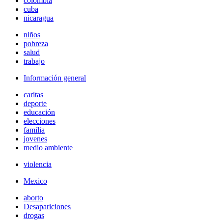
colombia
cuba
nicaragua
niños
pobreza
salud
trabajo
Información general
caritas
deporte
educación
elecciones
familia
jovenes
medio ambiente
violencia
Mexico
aborto
Desapariciones
drogas