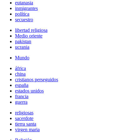
eutanasia
inmigrantes
política
secuestro
libertad religiosa
Medio oriente
pakistan
ucrania
Mundo
áfrica
china
cristianos perseguidos
españa
estados unidos
francia
guerra
religiosas
sacerdote
tierra santa
virgen maria