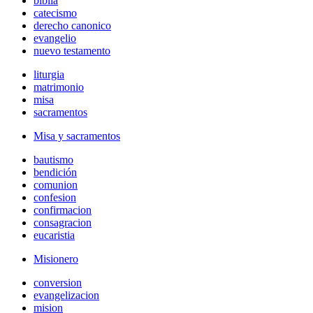
biblia
catecismo
derecho canonico
evangelio
nuevo testamento
liturgia
matrimonio
misa
sacramentos
Misa y sacramentos
bautismo
bendición
comunion
confesion
confirmacion
consagracion
eucaristia
Misionero
conversion
evangelizacion
mision