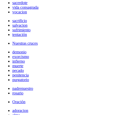
sacerdote
vida consagrada
vocacion
sacrificio
salvacion
sufrimiento
tentación
Nuestras cruces
demonio
exorcismo
infierno
muerte
pecado
penitencia
purgatorio
padrenuestro
rosario
Oración
adoracion