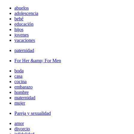
abuelos
adolescencia
bebé
educación
hijos
jovenes
vacaciones
paternidad
For Her &amp; For Men
boda
casa
cocina
embarazo
hombre
maternidad
mujer
Pareja y sexualidad
amor
divorcio