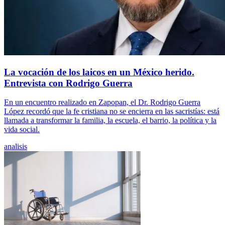
La vocación de los laicos en un México herido.
Entrevista con Rodrigo Guerra
En un encuentro realizado en Zapopan, el Dr. Rodrigo Guerra
López recordó que la fe cristiana no se encierra en las sacristías: está
llamada a transformar la familia, la escuela, el barrio, la política y la
vida social.
analisis