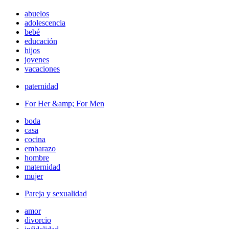
abuelos
adolescencia
bebé
educación
hijos
jovenes
vacaciones
paternidad
For Her &amp; For Men
boda
casa
cocina
embarazo
hombre
maternidad
mujer
Pareja y sexualidad
amor
divorcio