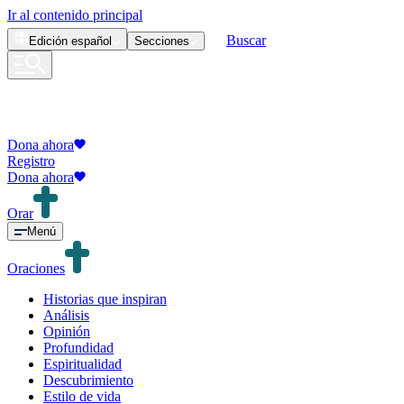
Ir al contenido principal
Buscar
Edición
español
Secciones
Dona ahora
Registro
Dona ahora
Orar
Menú
Oraciones
Historias que inspiran
Análisis
Opinión
Profundidad
Espiritualidad
Descubrimiento
Estilo de vida