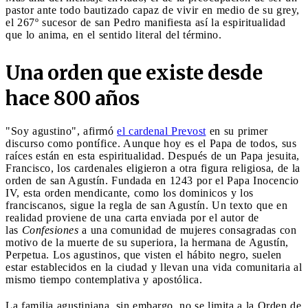
pastor ante todo bautizado capaz de vivir en medio de su grey,
el 267º sucesor de san Pedro manifiesta así la espiritualidad
que lo anima, en el sentido literal del término.
Una orden que existe desde
hace 800 años
"Soy agustino", afirmó
el cardenal Prevost
en su primer
discurso como pontífice. Aunque hoy es el Papa de todos, sus
raíces están en esta espiritualidad. Después de un Papa jesuita,
Francisco, los cardenales eligieron a otra figura religiosa, de la
orden de san Agustín. Fundada en 1243 por el Papa Inocencio
IV, esta orden mendicante, como los dominicos y los
franciscanos, sigue la regla de san Agustín. Un texto que en
realidad proviene de una carta enviada por el autor de
las
Confesiones
a una comunidad de mujeres consagradas con
motivo de la muerte de su superiora, la hermana de Agustín,
Perpetua. Los agustinos, que visten el hábito negro, suelen
estar establecidos en la ciudad y llevan una vida comunitaria al
mismo tiempo contemplativa y apostólica.
La familia agustiniana, sin embargo, no se limita a la Orden de