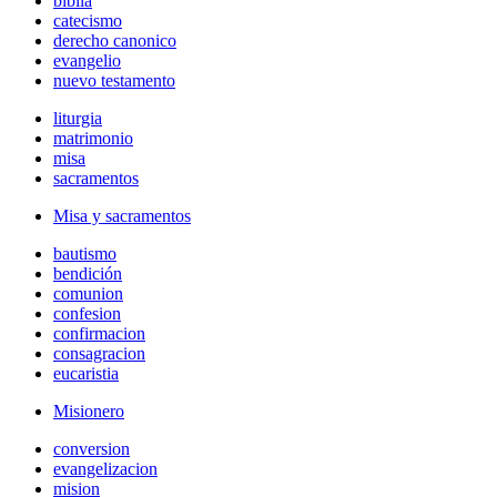
biblia
catecismo
derecho canonico
evangelio
nuevo testamento
liturgia
matrimonio
misa
sacramentos
Misa y sacramentos
bautismo
bendición
comunion
confesion
confirmacion
consagracion
eucaristia
Misionero
conversion
evangelizacion
mision