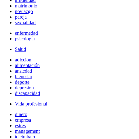
infidelidad
matrimonio
noviazgo
pareja
sexualidad
enfermedad
psicología
Salud
adiccion
alimentación
ansiedad
bienestar
deporte
depresion
discapacidad
Vida profesional
dinero
empresa
estres
management
teletrabajo