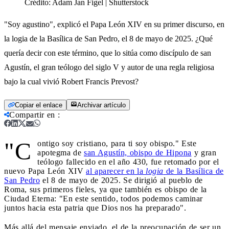
Crédito:
Adam Jan Figel | Shutterstock
"Soy agustino", explicó el Papa León XIV en su primer discurso, en
la logia de la Basílica de San Pedro, el 8 de mayo de 2025. ¿Qué
quería decir con este término, que lo sitúa como discípulo de san
Agustín, el gran teólogo del siglo V y autor de una regla religiosa
bajo la cual vivió Robert Francis Prevost?
Copiar el enlace
Archivar artículo
Compartir en
:
"C
ontigo soy cristiano, para ti soy obispo." Este
apotegma de
san Agustín, obispo de Hipona
y gran
teólogo fallecido en el año 430, fue retomado por el
nuevo Papa León XIV
al aparecer en la
logia
de la Basílica de
San Pedro
el 8 de mayo de 2025. Se dirigió al pueblo de
Roma, sus primeros fieles, ya que también es obispo de la
Ciudad Eterna: "En este sentido, todos podemos caminar
juntos hacia esta patria que Dios nos ha preparado".
Más allá del mensaje enviado, el de la preocupación de ser un