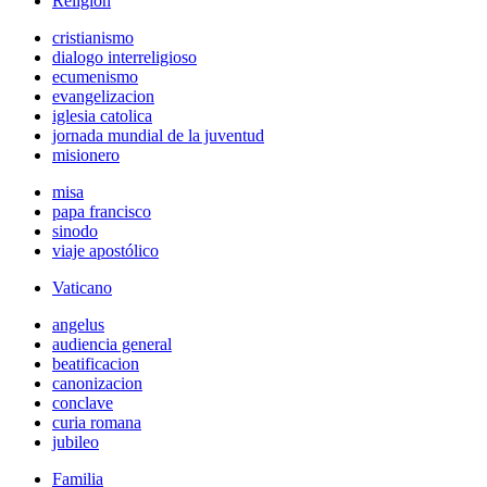
Religión
cristianismo
dialogo interreligioso
ecumenismo
evangelizacion
iglesia catolica
jornada mundial de la juventud
misionero
misa
papa francisco
sinodo
viaje apostólico
Vaticano
angelus
audiencia general
beatificacion
canonizacion
conclave
curia romana
jubileo
Familia