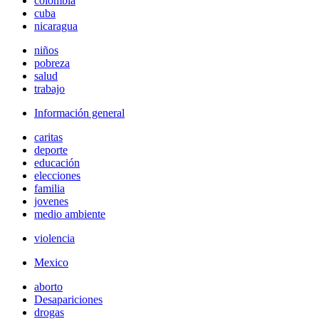
colombia
cuba
nicaragua
niños
pobreza
salud
trabajo
Información general
caritas
deporte
educación
elecciones
familia
jovenes
medio ambiente
violencia
Mexico
aborto
Desapariciones
drogas