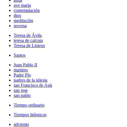
alma
ave maria
contemplación
dios
meditación
novena
Teresa de Ávila
teresa de calcuta
Teresa de Lisieux
Santos
Juan Pablo II
martires
Padre Pío
padres de la iglesia
san Francisco de Asís
san jose
san pablo
Tiempo ordinario
Tiempos litúrgicos
adviento