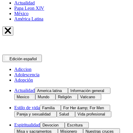
Actualidad
Papa Leon XIV
México
América Latina
Edición
español
Adiccion
Adolescencia
Adopción
Actualidad
America latina
Información general
Mexico
Mundo
Religión
Vaticano
Estilo de vida
Familia
For Her &amp; For Men
Pareja y sexualidad
Salud
Vida profesional
Espiritualidad
Devocion
Escritura
Misa y sacramentos
Misionero
Nuestras cruces