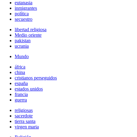
eutanasia
inmigrantes
política
secuestro
libertad religiosa
Medio oriente
pakistan
ucrania
Mundo
áfrica
china
cristianos perseguidos
españa
estados unidos
francia
guerra
religiosas
sacerdote
tierra santa
virgen maria