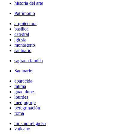
historia del arte
Patrimonio
arquitectura
basilica
catedral
iglesia
monasterio
santuario
sagrada familia
Santuario
aparecida
fatima
guadalupe
lourdes
medjugorje
peregrinación
roma
turismo religioso
vaticano