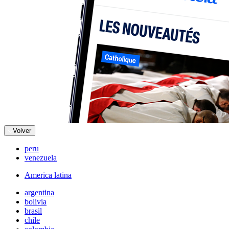
Volver
peru
venezuela
America latina
argentina
bolivia
brasil
chile