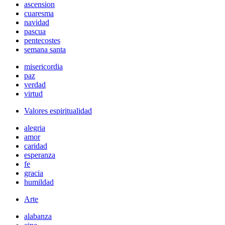
ascension
cuaresma
navidad
pascua
pentecostes
semana santa
misericordia
paz
verdad
virtud
Valores espiritualidad
alegria
amor
caridad
esperanza
fe
gracia
humildad
Arte
alabanza