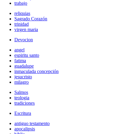
trabajo
reliquias
Sagrado Corazón
trinidad
virgen maria
Devocion
angel
espiritu santo
fatima
guadalupe
inmaculada concepción
jesucristo
milagro
Salmos
teologia
tradiciones
Escritura
antiguo testamento
apocalipsis