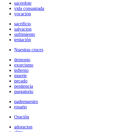
sacerdote
vida consagrada
vocacion
sacrificio
salvacion
sufrimiento
tentación
Nuestras cruces
demonio
exorcismo
infierno
muerte
pecado
penitencia
purgatorio
padrenuestro
rosario
Oración
adoracion