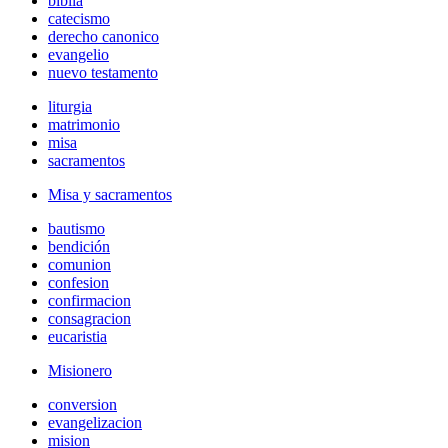
biblia
catecismo
derecho canonico
evangelio
nuevo testamento
liturgia
matrimonio
misa
sacramentos
Misa y sacramentos
bautismo
bendición
comunion
confesion
confirmacion
consagracion
eucaristia
Misionero
conversion
evangelizacion
mision