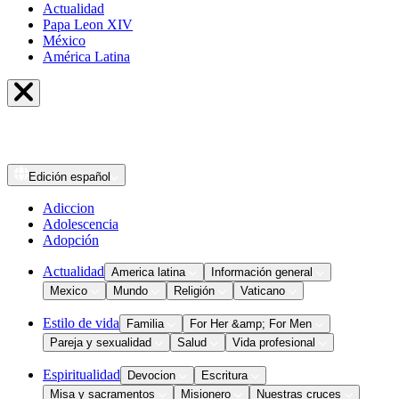
Actualidad
Papa Leon XIV
México
América Latina
Edición
español
Adiccion
Adolescencia
Adopción
Actualidad
America latina
Información general
Mexico
Mundo
Religión
Vaticano
Estilo de vida
Familia
For Her &amp; For Men
Pareja y sexualidad
Salud
Vida profesional
Espiritualidad
Devocion
Escritura
Misa y sacramentos
Misionero
Nuestras cruces