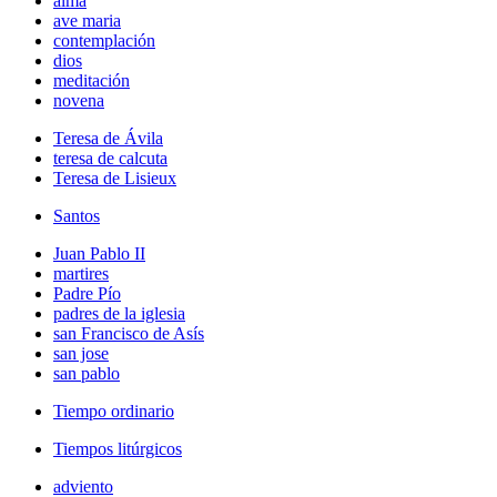
alma
ave maria
contemplación
dios
meditación
novena
Teresa de Ávila
teresa de calcuta
Teresa de Lisieux
Santos
Juan Pablo II
martires
Padre Pío
padres de la iglesia
san Francisco de Asís
san jose
san pablo
Tiempo ordinario
Tiempos litúrgicos
adviento