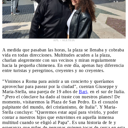
APL / ALETEIA
A medida que pasaban las horas, la plaza se llenaba y cobraba
vida en todas direcciones. Multitudes acuden a la plaza,
charlan alegremente con sus vecinos y miran regularmente
hacia la pequeña chimenea. En este día, apenas hay diferencia
entre turistas y peregrinos, creyentes y no creyentes.
"Vinimos a Roma para asistir a un concierto y queríamos
aprovechar para pasear por la ciudad", cuentan Giuseppe y
Maria-Stella, una pareja de 19 años de
Bari,
en el sur de Italia.
"¡Pero el cónclave ha dado al traste con nuestros planes! De
momento, visitaremos la Plaza de San Pedro. Es el corazón
palpitante del mundo, del cristianismo, de Italia". Y Maria-
Stella concluye: "Queremos estar aquí para vivirlo, y poder
contar a nuestros hijos que estuvimos en aquella inmensa
multitud cuando se eligió al Papa". Es una historia de fe y
esperanza que miles de personas quieren tocar de cerca en esta