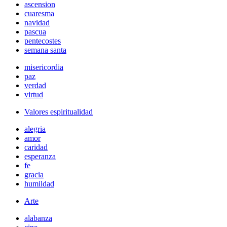
ascension
cuaresma
navidad
pascua
pentecostes
semana santa
misericordia
paz
verdad
virtud
Valores espiritualidad
alegria
amor
caridad
esperanza
fe
gracia
humildad
Arte
alabanza