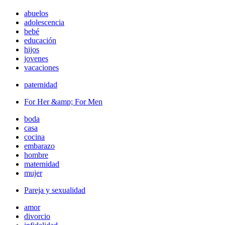
abuelos
adolescencia
bebé
educación
hijos
jovenes
vacaciones
paternidad
For Her &amp; For Men
boda
casa
cocina
embarazo
hombre
maternidad
mujer
Pareja y sexualidad
amor
divorcio