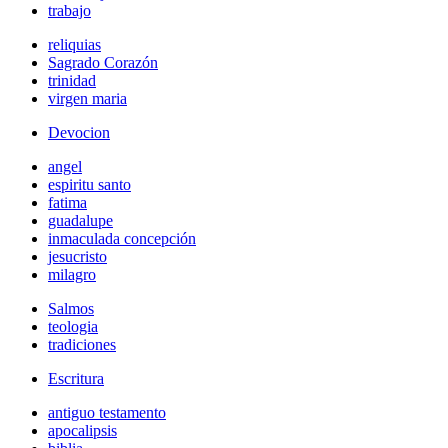
trabajo
reliquias
Sagrado Corazón
trinidad
virgen maria
Devocion
angel
espiritu santo
fatima
guadalupe
inmaculada concepción
jesucristo
milagro
Salmos
teologia
tradiciones
Escritura
antiguo testamento
apocalipsis