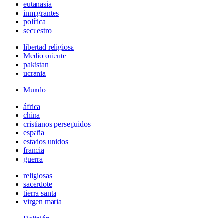
eutanasia
inmigrantes
política
secuestro
libertad religiosa
Medio oriente
pakistan
ucrania
Mundo
áfrica
china
cristianos perseguidos
españa
estados unidos
francia
guerra
religiosas
sacerdote
tierra santa
virgen maria