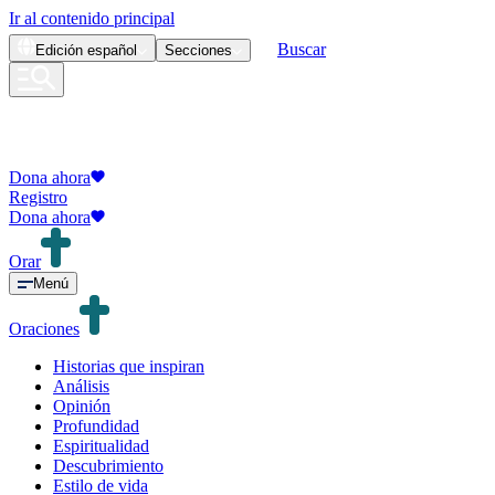
Ir al contenido principal
Buscar
Edición
español
Secciones
Dona ahora
Registro
Dona ahora
Orar
Menú
Oraciones
Historias que inspiran
Análisis
Opinión
Profundidad
Espiritualidad
Descubrimiento
Estilo de vida