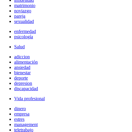
infidelidad
matrimonio
noviazgo
pareja
sexualidad
enfermedad
psicología
Salud
adiccion
alimentación
ansiedad
bienestar
deporte
depresion
discapacidad
Vida profesional
dinero
empresa
estres
management
teletrabajo