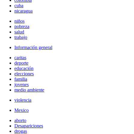
colombia
cuba
nicaragua
niños
pobreza
salud
trabajo
Información general
caritas
deporte
educación
elecciones
familia
jovenes
medio ambiente
violencia
Mexico
aborto
Desapariciones
drogas