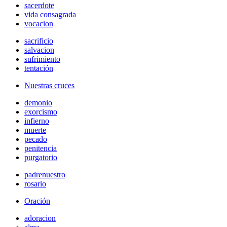
sacerdote
vida consagrada
vocacion
sacrificio
salvacion
sufrimiento
tentación
Nuestras cruces
demonio
exorcismo
infierno
muerte
pecado
penitencia
purgatorio
padrenuestro
rosario
Oración
adoracion