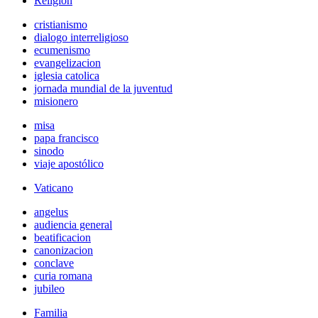
Religión
cristianismo
dialogo interreligioso
ecumenismo
evangelizacion
iglesia catolica
jornada mundial de la juventud
misionero
misa
papa francisco
sinodo
viaje apostólico
Vaticano
angelus
audiencia general
beatificacion
canonizacion
conclave
curia romana
jubileo
Familia