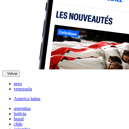
Volver
peru
venezuela
America latina
argentina
bolivia
brasil
chile