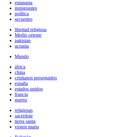
eutanasia
inmigrantes
política
secuestro
libertad religiosa
Medio oriente
pakistan
ucrania
Mundo
áfrica
china
cristianos perseguidos
españa
estados unidos
francia
guerra
religiosas
sacerdote
tierra santa
virgen maria