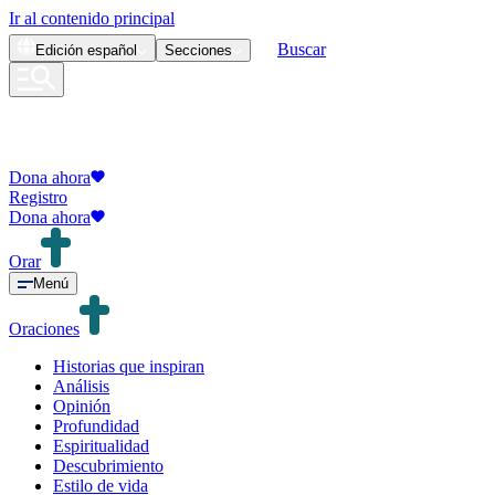
Ir al contenido principal
Buscar
Edición
español
Secciones
Dona ahora
Registro
Dona ahora
Orar
Menú
Oraciones
Historias que inspiran
Análisis
Opinión
Profundidad
Espiritualidad
Descubrimiento
Estilo de vida