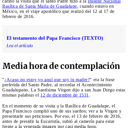
cariño la visita que el santo Padre hizo a la
Insigne Nacional
Basílica de Santa María de Guadalupe
, cuando estuvo en
México, en el viaje apostólico que realizó del 12 al 17 de
febrero de 2016.
El testamento del Papa Francisco (TEXTO)
Lea el artículo
Media hora de contemplación
"
¿Acaso no estoy yo aquí que soy tu madre?
" era la frase
preferida del Santo Padre, al recordar el Acontecimiento
Guadalupano. La Santísima Virgen dijo a san Juan Diego estas
mismas palabras el
12 de diciembre de 1531
.
En el momento de su visita a la Basílica de Guadalupe, el
Papa Francisco cumplió uno de sus sueños: ver a la Virgen y
presentarle sus peticiones. Por eso, el 13 de febrero de 2016,
antes de presidir la Eucaristía, subió al camerín para estar
frente a la venerada imagen por casi media hora.