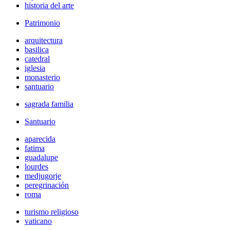
historia del arte
Patrimonio
arquitectura
basilica
catedral
iglesia
monasterio
santuario
sagrada familia
Santuario
aparecida
fatima
guadalupe
lourdes
medjugorje
peregrinación
roma
turismo religioso
vaticano