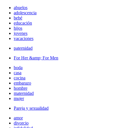
abuelos
adolescencia
bebé
educación
hijos
jovenes
vacaciones
paternidad
For Her &amp; For Men
boda
casa
cocina
embarazo
hombre
maternidad
mujer
Pareja y sexualidad
amor
divorcio