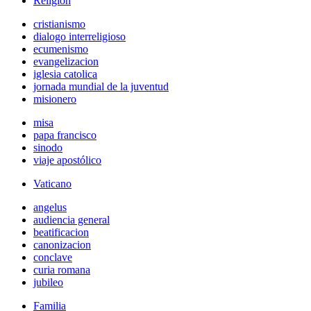
Religión
cristianismo
dialogo interreligioso
ecumenismo
evangelizacion
iglesia catolica
jornada mundial de la juventud
misionero
misa
papa francisco
sinodo
viaje apostólico
Vaticano
angelus
audiencia general
beatificacion
canonizacion
conclave
curia romana
jubileo
Familia