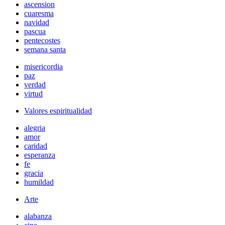
ascension
cuaresma
navidad
pascua
pentecostes
semana santa
misericordia
paz
verdad
virtud
Valores espiritualidad
alegria
amor
caridad
esperanza
fe
gracia
humildad
Arte
alabanza