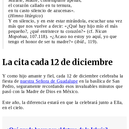
Mirarte, Madre; contemplarte apenas,
el corazón callado en tu ternura,
en tu casto silencio de azucenas».
(
Himno litúrgico
)
Y en silencio, y en este estar mirándola, escuchar una vez
más que nos vuelve a decir: «¿Qué hay hijo mío el más
pequeño?, ¿qué entristece tu corazón?» (cf.
Nican
Mopohua
, 107.118). «¿Acaso no estoy yo aquí, yo que
tengo el honor de ser tu madre?» (
ibíd
., 119).
La cita cada 12 de diciembre
Y como hijo amante y fiel, cada 12 de diciembre celebraba la
fiesta de
nuestra Señora de Guadalupe
en la basílica de San
Pedro, seguramente recordando esos invaluables minutos que
pasó con la Madre de Dios en México.
Este año, la diferencia estará en que la celebrará junto a Ella,
en el cielo.