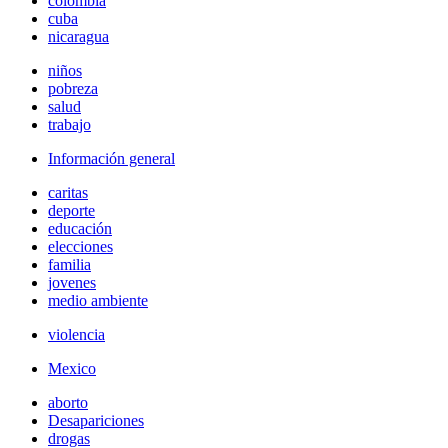
colombia
cuba
nicaragua
niños
pobreza
salud
trabajo
Información general
caritas
deporte
educación
elecciones
familia
jovenes
medio ambiente
violencia
Mexico
aborto
Desapariciones
drogas