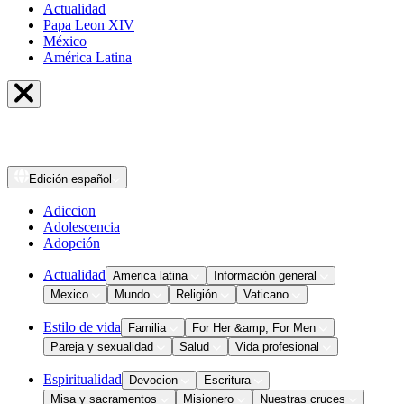
Actualidad
Papa Leon XIV
México
América Latina
Edición
español
Adiccion
Adolescencia
Adopción
Actualidad
America latina
Información general
Mexico
Mundo
Religión
Vaticano
Estilo de vida
Familia
For Her &amp; For Men
Pareja y sexualidad
Salud
Vida profesional
Espiritualidad
Devocion
Escritura
Misa y sacramentos
Misionero
Nuestras cruces