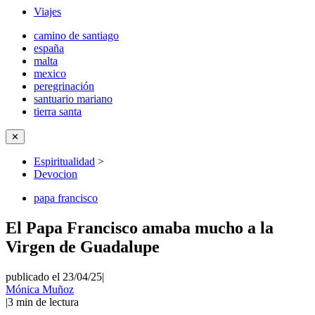
Viajes
camino de santiago
españa
malta
mexico
peregrinación
santuario mariano
tierra santa
✕
Espiritualidad
>
Devocion
papa francisco
El Papa Francisco amaba mucho a la
Virgen de Guadalupe
publicado el 23/04/25
|
Mónica Muñoz
|
3
min de lectura