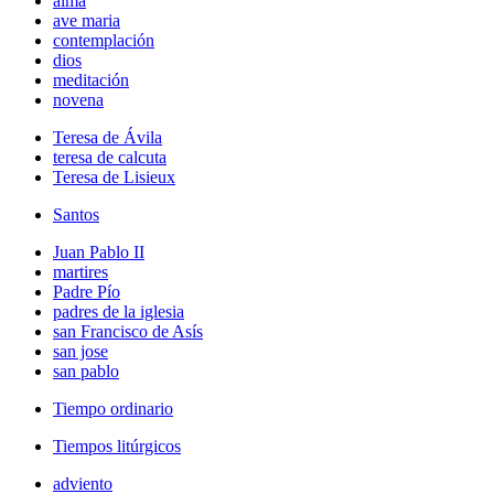
alma
ave maria
contemplación
dios
meditación
novena
Teresa de Ávila
teresa de calcuta
Teresa de Lisieux
Santos
Juan Pablo II
martires
Padre Pío
padres de la iglesia
san Francisco de Asís
san jose
san pablo
Tiempo ordinario
Tiempos litúrgicos
adviento