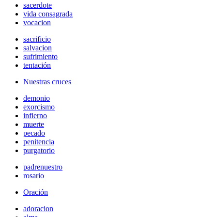
sacerdote
vida consagrada
vocacion
sacrificio
salvacion
sufrimiento
tentación
Nuestras cruces
demonio
exorcismo
infierno
muerte
pecado
penitencia
purgatorio
padrenuestro
rosario
Oración
adoracion