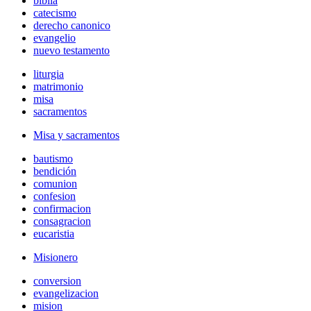
biblia
catecismo
derecho canonico
evangelio
nuevo testamento
liturgia
matrimonio
misa
sacramentos
Misa y sacramentos
bautismo
bendición
comunion
confesion
confirmacion
consagracion
eucaristia
Misionero
conversion
evangelizacion
mision