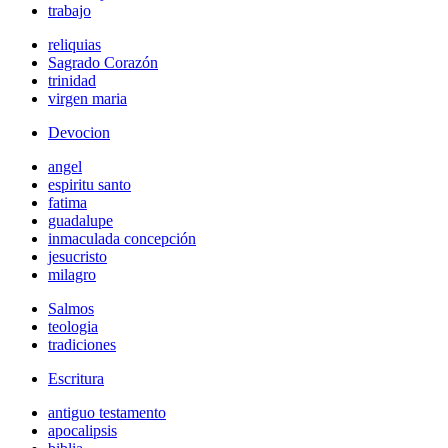
trabajo
reliquias
Sagrado Corazón
trinidad
virgen maria
Devocion
angel
espiritu santo
fatima
guadalupe
inmaculada concepción
jesucristo
milagro
Salmos
teologia
tradiciones
Escritura
antiguo testamento
apocalipsis