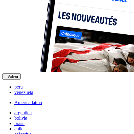
Volver
peru
venezuela
America latina
argentina
bolivia
brasil
chile