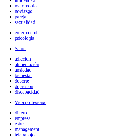
infidelidad
matrimonio
noviazgo
pareja
sexualidad
enfermedad
psicología
Salud
adiccion
alimentación
ansiedad
bienestar
deporte
depresion
discapacidad
Vida profesional
dinero
empresa
estres
management
teletrabajo