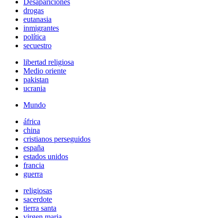
Desapariciones
drogas
eutanasia
inmigrantes
política
secuestro
libertad religiosa
Medio oriente
pakistan
ucrania
Mundo
áfrica
china
cristianos perseguidos
españa
estados unidos
francia
guerra
religiosas
sacerdote
tierra santa
virgen maria