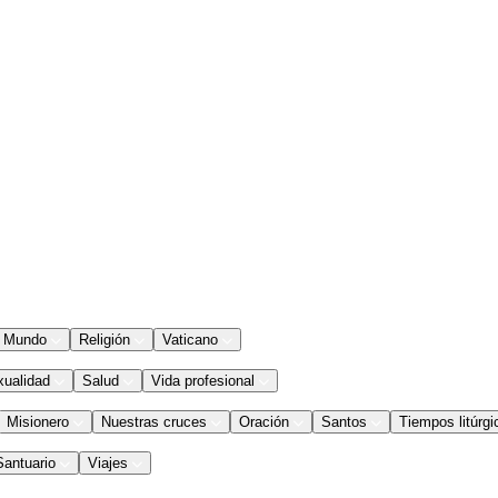
Mundo
Religión
Vaticano
xualidad
Salud
Vida profesional
Misionero
Nuestras cruces
Oración
Santos
Tiempos litúrgi
Santuario
Viajes