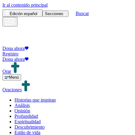
Ir al contenido principal
Buscar
Edición
español
Secciones
Dona ahora
Registro
Dona ahora
Orar
Menú
Oraciones
Historias que inspiran
Análisis
Opinión
Profundidad
Espiritualidad
Descubrimiento
Estilo de vida