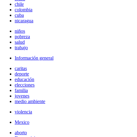
chile
colombia
cuba
nicaragua
niños
pobreza
salud
trabajo
Información general
caritas
deporte
educación
elecciones
familia
jovenes
medio ambiente
violencia
Mexico
aborto