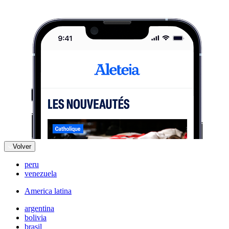
Volver
peru
venezuela
America latina
argentina
bolivia
brasil