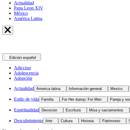
Actualidad
Papa Leon XIV
México
América Latina
Edición
español
Adiccion
Adolescencia
Adopción
Actualidad
America latina
Información general
Mexico
Estilo de vida
Familia
For Her &amp; For Men
Pareja y se
Espiritualidad
Devocion
Escritura
Misa y sacramentos
Descubrimiento
Arte
Cultura
Historia
Patrimonio