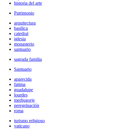
historia del arte
Patrimonio
arquitectura
basilica
catedral
iglesia
monasterio
santuario
sagrada familia
Santuario
aparecida
fatima
guadalupe
lourdes
medjugorje
peregrinación
roma
turismo religioso
vaticano