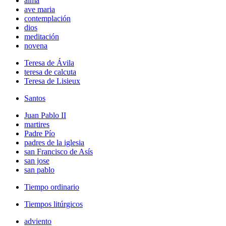
alma
ave maria
contemplación
dios
meditación
novena
Teresa de Ávila
teresa de calcuta
Teresa de Lisieux
Santos
Juan Pablo II
martires
Padre Pío
padres de la iglesia
san Francisco de Asís
san jose
san pablo
Tiempo ordinario
Tiempos litúrgicos
adviento