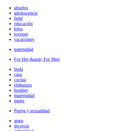
abuelos
adolescencia
bebé
educación
hijos
jovenes
vacaciones
paternidad
For Her &amp; For Men
boda
casa
cocina
embarazo
hombre
maternidad
mujer
Pareja y sexualidad
amor
divorcio