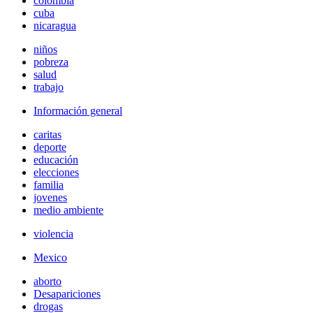
colombia
cuba
nicaragua
niños
pobreza
salud
trabajo
Información general
caritas
deporte
educación
elecciones
familia
jovenes
medio ambiente
violencia
Mexico
aborto
Desapariciones
drogas