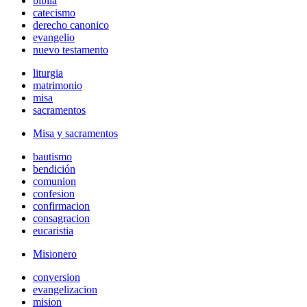
biblia
catecismo
derecho canonico
evangelio
nuevo testamento
liturgia
matrimonio
misa
sacramentos
Misa y sacramentos
bautismo
bendición
comunion
confesion
confirmacion
consagracion
eucaristia
Misionero
conversion
evangelizacion
mision