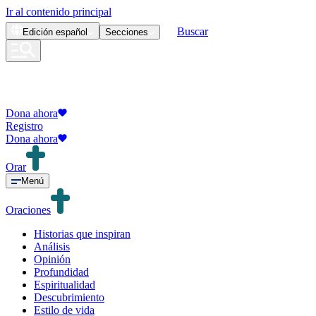
Ir al contenido principal
Buscar
Edición
español
Secciones
Dona ahora
Registro
Dona ahora
Orar
Menú
Oraciones
Historias que inspiran
Análisis
Opinión
Profundidad
Espiritualidad
Descubrimiento
Estilo de vida