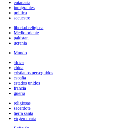
eutanasia
inmigrantes
política
secuestro
libertad religiosa
Medio oriente
pakistan
ucrania
Mundo
áfrica
china
cristianos perseguidos
españa
estados unidos
francia
guerra
religiosas
sacerdote
tierra santa
virgen maria