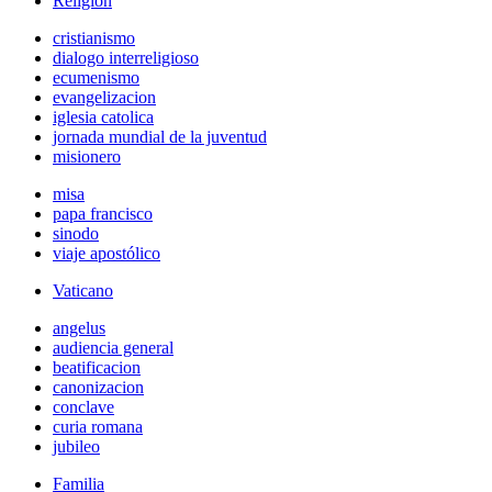
Religión
cristianismo
dialogo interreligioso
ecumenismo
evangelizacion
iglesia catolica
jornada mundial de la juventud
misionero
misa
papa francisco
sinodo
viaje apostólico
Vaticano
angelus
audiencia general
beatificacion
canonizacion
conclave
curia romana
jubileo
Familia