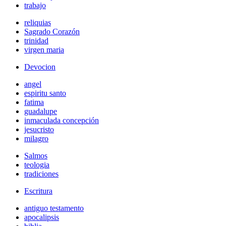
trabajo
reliquias
Sagrado Corazón
trinidad
virgen maria
Devocion
angel
espiritu santo
fatima
guadalupe
inmaculada concepción
jesucristo
milagro
Salmos
teologia
tradiciones
Escritura
antiguo testamento
apocalipsis