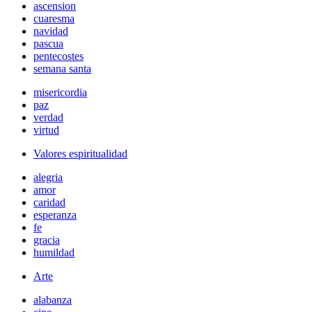
ascension
cuaresma
navidad
pascua
pentecostes
semana santa
misericordia
paz
verdad
virtud
Valores espiritualidad
alegria
amor
caridad
esperanza
fe
gracia
humildad
Arte
alabanza