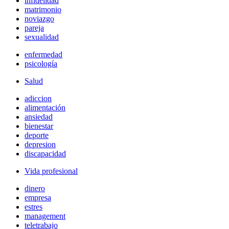
infidelidad
matrimonio
noviazgo
pareja
sexualidad
enfermedad
psicología
Salud
adiccion
alimentación
ansiedad
bienestar
deporte
depresion
discapacidad
Vida profesional
dinero
empresa
estres
management
teletrabajo