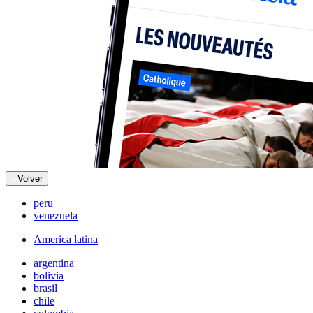
Volver
peru
venezuela
America latina
argentina
bolivia
brasil
chile