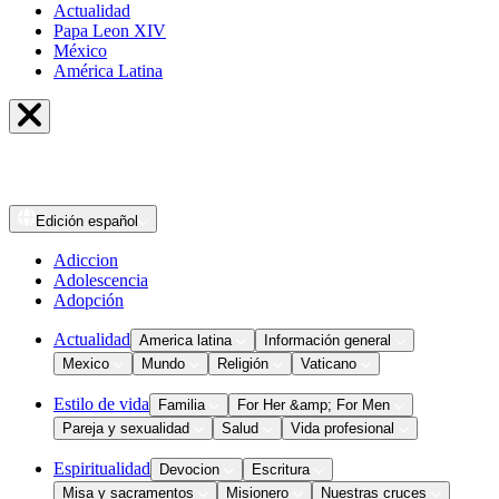
Actualidad
Papa Leon XIV
México
América Latina
Edición
español
Adiccion
Adolescencia
Adopción
Actualidad
America latina
Información general
Mexico
Mundo
Religión
Vaticano
Estilo de vida
Familia
For Her &amp; For Men
Pareja y sexualidad
Salud
Vida profesional
Espiritualidad
Devocion
Escritura
Misa y sacramentos
Misionero
Nuestras cruces