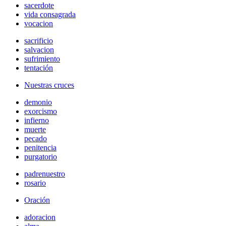
sacerdote
vida consagrada
vocacion
sacrificio
salvacion
sufrimiento
tentación
Nuestras cruces
demonio
exorcismo
infierno
muerte
pecado
penitencia
purgatorio
padrenuestro
rosario
Oración
adoracion