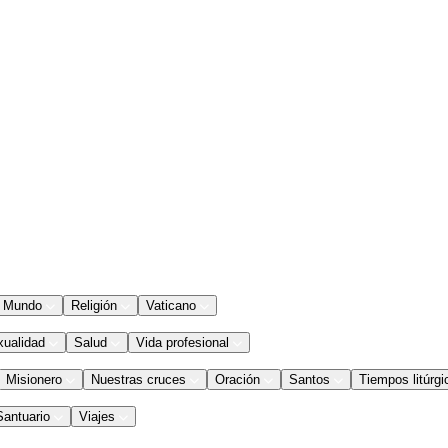
Mundo
Religión
Vaticano
xualidad
Salud
Vida profesional
Misionero
Nuestras cruces
Oración
Santos
Tiempos litúrgi
Santuario
Viajes