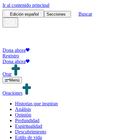
Ir al contenido principal
Buscar
Edición
español
Secciones
Dona ahora
Registro
Dona ahora
Orar
Menú
Oraciones
Historias que inspiran
Análisis
Opinión
Profundidad
Espiritualidad
Descubrimiento
Estilo de vida