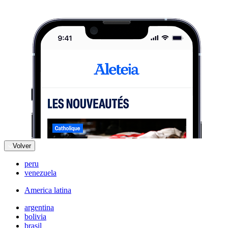
Volver
peru
venezuela
America latina
argentina
bolivia
brasil