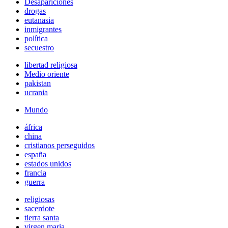
Desapariciones
drogas
eutanasia
inmigrantes
política
secuestro
libertad religiosa
Medio oriente
pakistan
ucrania
Mundo
áfrica
china
cristianos perseguidos
españa
estados unidos
francia
guerra
religiosas
sacerdote
tierra santa
virgen maria