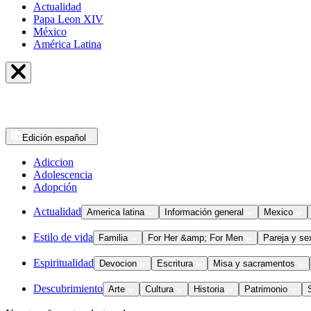
Actualidad
Papa Leon XIV
México
América Latina
Edición
español
Adiccion
Adolescencia
Adopción
Actualidad
America latina
Información general
Mexico
Estilo de vida
Familia
For Her &amp; For Men
Pareja y se
Espiritualidad
Devocion
Escritura
Misa y sacramentos
Descubrimiento
Arte
Cultura
Historia
Patrimonio