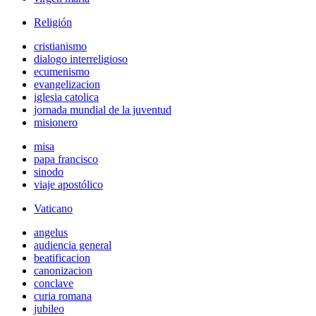
Religión
cristianismo
dialogo interreligioso
ecumenismo
evangelizacion
iglesia catolica
jornada mundial de la juventud
misionero
misa
papa francisco
sinodo
viaje apostólico
Vaticano
angelus
audiencia general
beatificacion
canonizacion
conclave
curia romana
jubileo