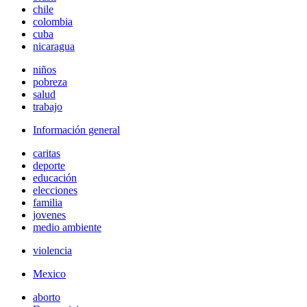
chile
colombia
cuba
nicaragua
niños
pobreza
salud
trabajo
Información general
caritas
deporte
educación
elecciones
familia
jovenes
medio ambiente
violencia
Mexico
aborto