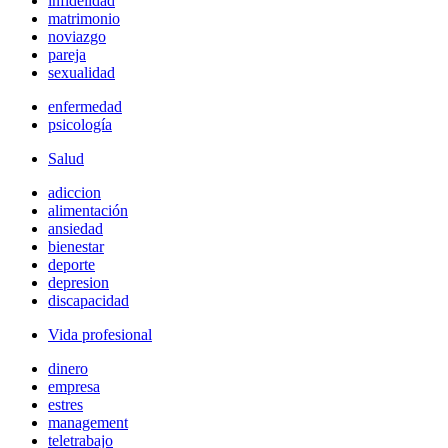
infidelidad
matrimonio
noviazgo
pareja
sexualidad
enfermedad
psicología
Salud
adiccion
alimentación
ansiedad
bienestar
deporte
depresion
discapacidad
Vida profesional
dinero
empresa
estres
management
teletrabajo