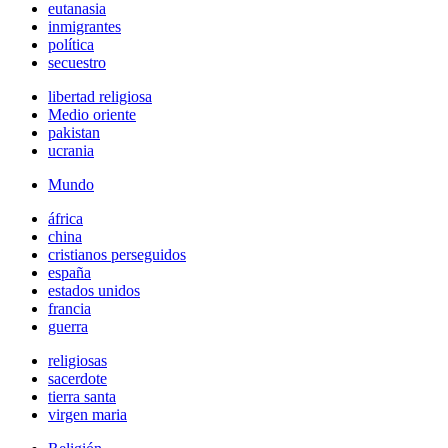
eutanasia
inmigrantes
política
secuestro
libertad religiosa
Medio oriente
pakistan
ucrania
Mundo
áfrica
china
cristianos perseguidos
españa
estados unidos
francia
guerra
religiosas
sacerdote
tierra santa
virgen maria