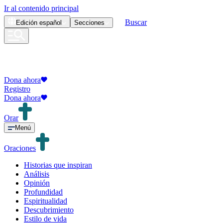
Ir al contenido principal
Buscar
Edición
español
Secciones
Dona ahora
Registro
Dona ahora
Orar
Menú
Oraciones
Historias que inspiran
Análisis
Opinión
Profundidad
Espiritualidad
Descubrimiento
Estilo de vida