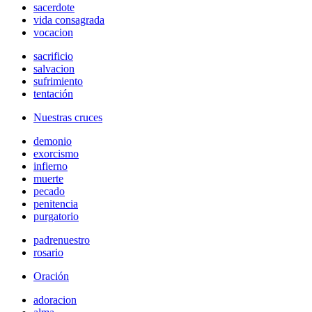
sacerdote
vida consagrada
vocacion
sacrificio
salvacion
sufrimiento
tentación
Nuestras cruces
demonio
exorcismo
infierno
muerte
pecado
penitencia
purgatorio
padrenuestro
rosario
Oración
adoracion