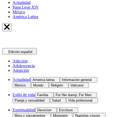
Actualidad
Papa Leon XIV
México
América Latina
Edición
español
Adiccion
Adolescencia
Adopción
Actualidad
America latina
Información general
Mexico
Mundo
Religión
Vaticano
Estilo de vida
Familia
For Her &amp; For Men
Pareja y sexualidad
Salud
Vida profesional
Espiritualidad
Devocion
Escritura
Misa y sacramentos
Misionero
Nuestras cruces