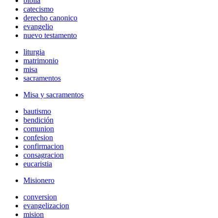
biblia
catecismo
derecho canonico
evangelio
nuevo testamento
liturgia
matrimonio
misa
sacramentos
Misa y sacramentos
bautismo
bendición
comunion
confesion
confirmacion
consagracion
eucaristia
Misionero
conversion
evangelizacion
mision