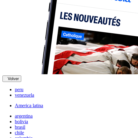
Volver
peru
venezuela
America latina
argentina
bolivia
brasil
chile