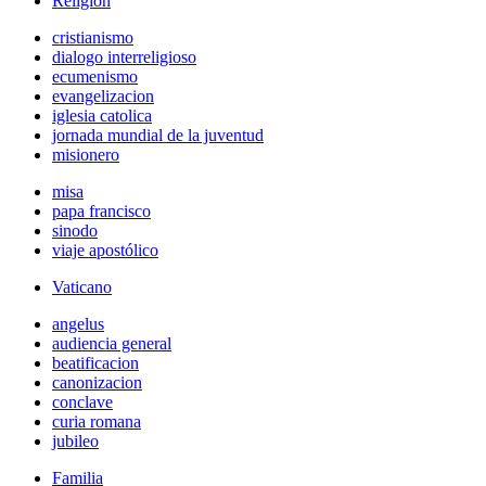
Religión
cristianismo
dialogo interreligioso
ecumenismo
evangelizacion
iglesia catolica
jornada mundial de la juventud
misionero
misa
papa francisco
sinodo
viaje apostólico
Vaticano
angelus
audiencia general
beatificacion
canonizacion
conclave
curia romana
jubileo
Familia