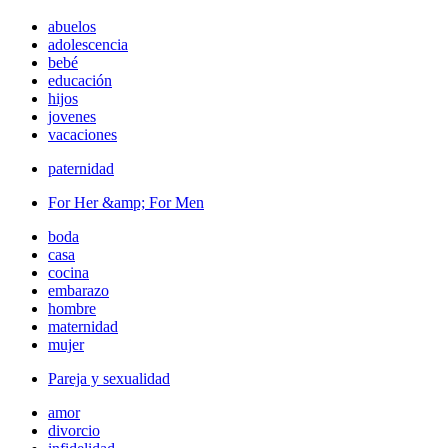
abuelos
adolescencia
bebé
educación
hijos
jovenes
vacaciones
paternidad
For Her &amp; For Men
boda
casa
cocina
embarazo
hombre
maternidad
mujer
Pareja y sexualidad
amor
divorcio