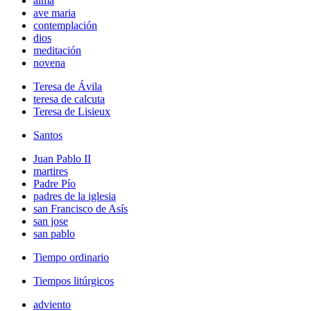
alma
ave maria
contemplación
dios
meditación
novena
Teresa de Ávila
teresa de calcuta
Teresa de Lisieux
Santos
Juan Pablo II
martires
Padre Pío
padres de la iglesia
san Francisco de Asís
san jose
san pablo
Tiempo ordinario
Tiempos litúrgicos
adviento