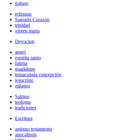
trabajo
reliquias
Sagrado Corazón
trinidad
virgen maria
Devocion
angel
espiritu santo
fatima
guadalupe
inmaculada concepción
jesucristo
milagro
Salmos
teologia
tradiciones
Escritura
antiguo testamento
apocalipsis