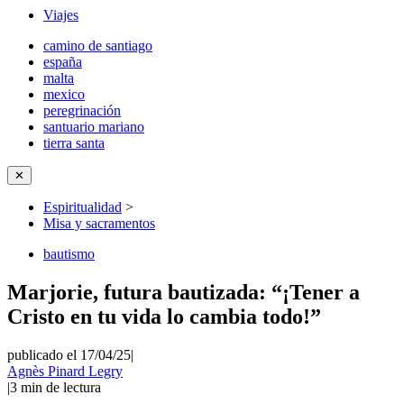
Viajes
camino de santiago
españa
malta
mexico
peregrinación
santuario mariano
tierra santa
✕
Espiritualidad
>
Misa y sacramentos
bautismo
Marjorie, futura bautizada: “¡Tener a
Cristo en tu vida lo cambia todo!”
publicado el 17/04/25
|
Agnès Pinard Legry
|
3
min de lectura