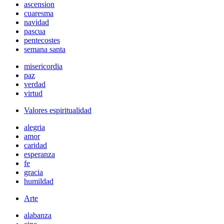
ascension
cuaresma
navidad
pascua
pentecostes
semana santa
misericordia
paz
verdad
virtud
Valores espiritualidad
alegria
amor
caridad
esperanza
fe
gracia
humildad
Arte
alabanza