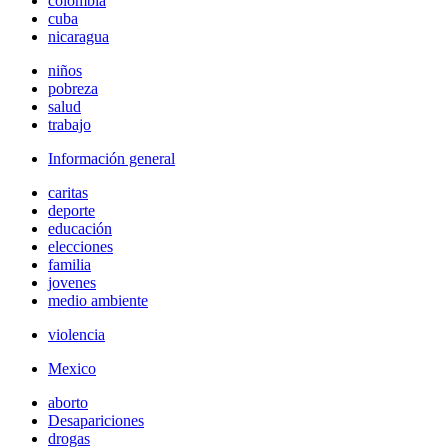
colombia
cuba
nicaragua
niños
pobreza
salud
trabajo
Información general
caritas
deporte
educación
elecciones
familia
jovenes
medio ambiente
violencia
Mexico
aborto
Desapariciones
drogas