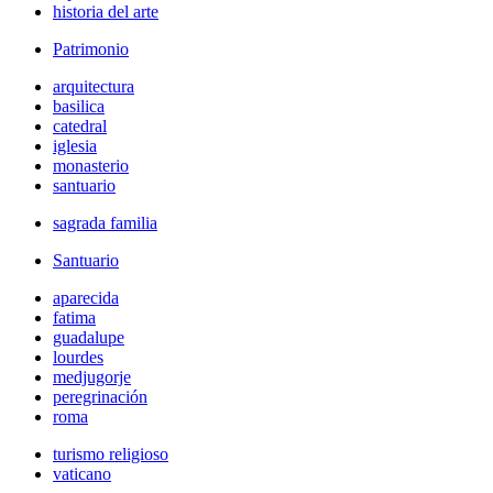
historia del arte
Patrimonio
arquitectura
basilica
catedral
iglesia
monasterio
santuario
sagrada familia
Santuario
aparecida
fatima
guadalupe
lourdes
medjugorje
peregrinación
roma
turismo religioso
vaticano