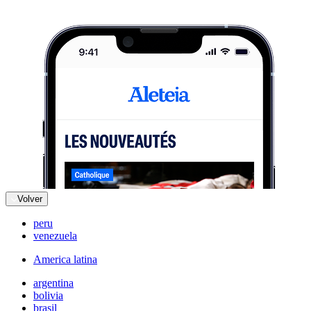
Volver
peru
venezuela
America latina
argentina
bolivia
brasil