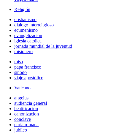
Religión
cristianismo
dialogo interreligioso
ecumenismo
evangelizacion
iglesia catolica
jornada mundial de la juventud
misionero
misa
papa francisco
sinodo
viaje apostólico
Vaticano
angelus
audiencia general
beatificacion
canonizacion
conclave
curia romana
jubileo