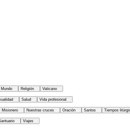
Mundo
Religión
Vaticano
xualidad
Salud
Vida profesional
Misionero
Nuestras cruces
Oración
Santos
Tiempos litúrgi
Santuario
Viajes