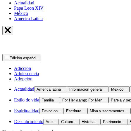
Actualidad
Papa Leon XIV
México
América Latina
Edición
español
Adiccion
Adolescencia
Adopción
Actualidad
America latina
Información general
Mexico
Estilo de vida
Familia
For Her &amp; For Men
Pareja y se
Espiritualidad
Devocion
Escritura
Misa y sacramentos
Descubrimiento
Arte
Cultura
Historia
Patrimonio