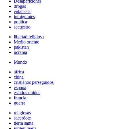
Desapariciones
drogas
eutanasia
inmigrantes
política
secuestro
libertad religiosa
Medio oriente
pakistan
ucrania
Mundo
áfrica
china
cristianos perseguidos
españa
estados unidos
francia
guerra
religiosas
sacerdote
tierra santa
virgen maria