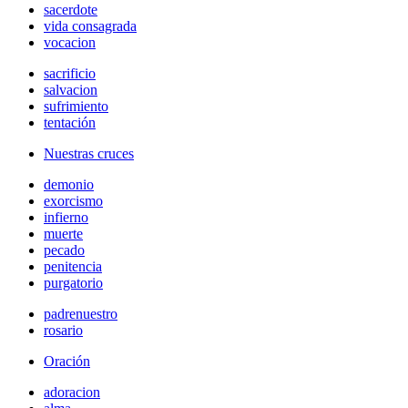
sacerdote
vida consagrada
vocacion
sacrificio
salvacion
sufrimiento
tentación
Nuestras cruces
demonio
exorcismo
infierno
muerte
pecado
penitencia
purgatorio
padrenuestro
rosario
Oración
adoracion