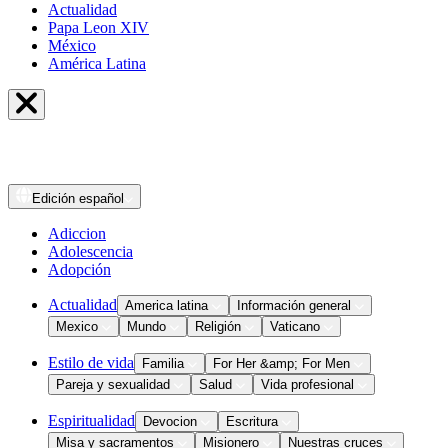
Actualidad
Papa Leon XIV
México
América Latina
Edición
español
Adiccion
Adolescencia
Adopción
Actualidad
America latina
Información general
Mexico
Mundo
Religión
Vaticano
Estilo de vida
Familia
For Her &amp; For Men
Pareja y sexualidad
Salud
Vida profesional
Espiritualidad
Devocion
Escritura
Misa y sacramentos
Misionero
Nuestras cruces