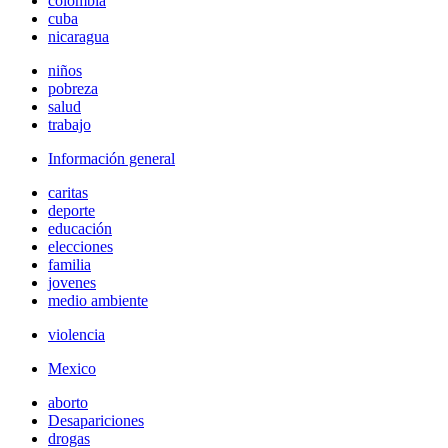
colombia
cuba
nicaragua
niños
pobreza
salud
trabajo
Información general
caritas
deporte
educación
elecciones
familia
jovenes
medio ambiente
violencia
Mexico
aborto
Desapariciones
drogas