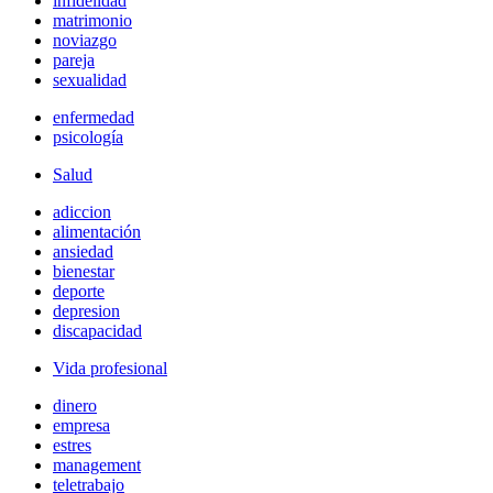
infidelidad
matrimonio
noviazgo
pareja
sexualidad
enfermedad
psicología
Salud
adiccion
alimentación
ansiedad
bienestar
deporte
depresion
discapacidad
Vida profesional
dinero
empresa
estres
management
teletrabajo