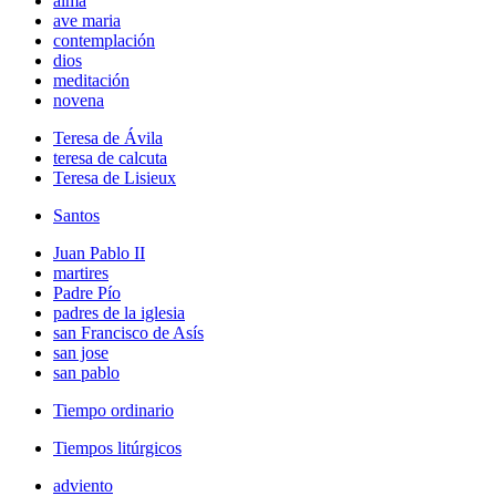
alma
ave maria
contemplación
dios
meditación
novena
Teresa de Ávila
teresa de calcuta
Teresa de Lisieux
Santos
Juan Pablo II
martires
Padre Pío
padres de la iglesia
san Francisco de Asís
san jose
san pablo
Tiempo ordinario
Tiempos litúrgicos
adviento