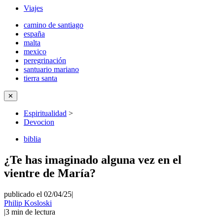
Viajes
camino de santiago
españa
malta
mexico
peregrinación
santuario mariano
tierra santa
✕
Espiritualidad
>
Devocion
biblia
¿Te has imaginado alguna vez en el
vientre de María?
publicado el 02/04/25
|
Philip Kosloski
|
3
min de lectura