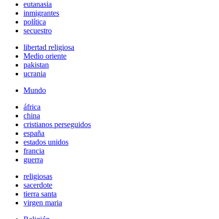
eutanasia
inmigrantes
política
secuestro
libertad religiosa
Medio oriente
pakistan
ucrania
Mundo
áfrica
china
cristianos perseguidos
españa
estados unidos
francia
guerra
religiosas
sacerdote
tierra santa
virgen maria