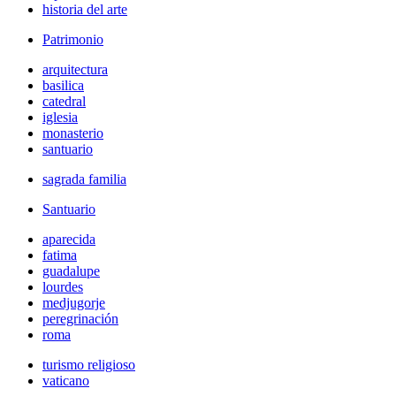
historia del arte
Patrimonio
arquitectura
basilica
catedral
iglesia
monasterio
santuario
sagrada familia
Santuario
aparecida
fatima
guadalupe
lourdes
medjugorje
peregrinación
roma
turismo religioso
vaticano