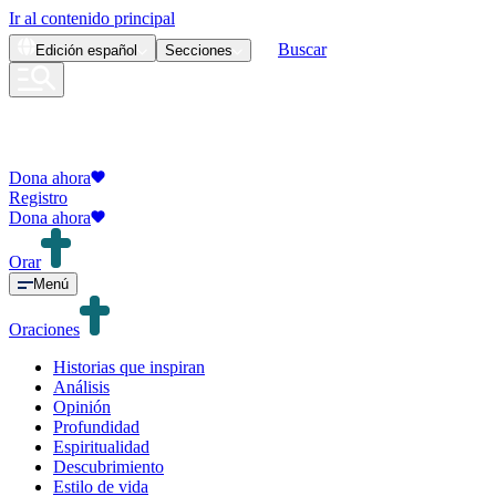
Ir al contenido principal
Buscar
Edición
español
Secciones
Dona ahora
Registro
Dona ahora
Orar
Menú
Oraciones
Historias que inspiran
Análisis
Opinión
Profundidad
Espiritualidad
Descubrimiento
Estilo de vida