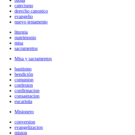
biblia
catecismo
derecho canonico
evangelio
nuevo testamento
liturgia
matrimonio
misa
sacramentos
Misa y sacramentos
bautismo
bendición
comunion
confesion
confirmacion
consagracion
eucaristia
Misionero
conversion
evangelizacion
mision