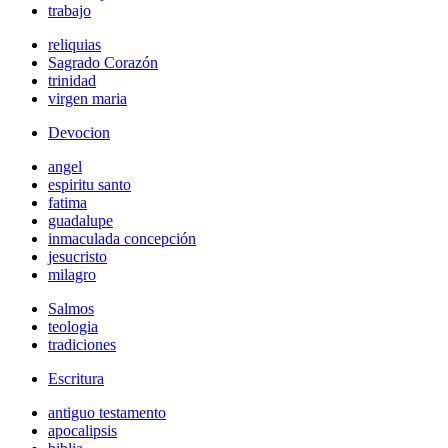
trabajo
reliquias
Sagrado Corazón
trinidad
virgen maria
Devocion
angel
espiritu santo
fatima
guadalupe
inmaculada concepción
jesucristo
milagro
Salmos
teologia
tradiciones
Escritura
antiguo testamento
apocalipsis