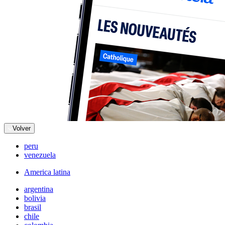
Volver
peru
venezuela
America latina
argentina
bolivia
brasil
chile