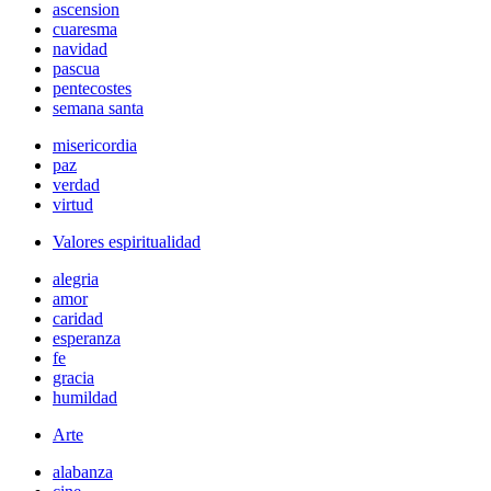
ascension
cuaresma
navidad
pascua
pentecostes
semana santa
misericordia
paz
verdad
virtud
Valores espiritualidad
alegria
amor
caridad
esperanza
fe
gracia
humildad
Arte
alabanza