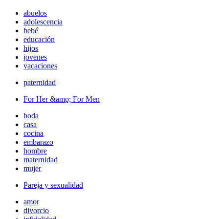
abuelos
adolescencia
bebé
educación
hijos
jovenes
vacaciones
paternidad
For Her &amp; For Men
boda
casa
cocina
embarazo
hombre
maternidad
mujer
Pareja y sexualidad
amor
divorcio