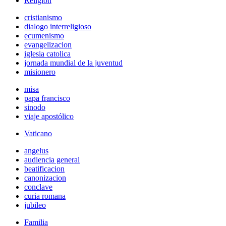
Religión
cristianismo
dialogo interreligioso
ecumenismo
evangelizacion
iglesia catolica
jornada mundial de la juventud
misionero
misa
papa francisco
sinodo
viaje apostólico
Vaticano
angelus
audiencia general
beatificacion
canonizacion
conclave
curia romana
jubileo
Familia