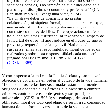
objeción de conciencia debe estar a salvo no solo de
sanciones penales, sino también de cualquier daño en el
plano legal, disciplinar, económico y profesional'" (Cf.
San Juan Pablo II, Evangelium vitae, n. 74).
“Es un grave deber de conciencia no prestar
colaboración, ni siquiera formal, a aquellas prácticas que,
aun siendo admitidas por la legislación civil, están en
contraste con la ley de Dios. Tal cooperación, en efecto,
no puede ser jamás justificada, ni invocando el respeto de
la libertad de otros, ni apoyándose en el hecho de que es
prevista y requerida por la ley civil. Nadie puede
sustraerse jamás a la responsabilidad moral de los actos
realizados y sobre esta responsabilidad cada uno será
juzgado por Dios mismo (Cf. Rm 2,6; 14,12).”
(CDSI, n. 399)
Y con respecto a la milicia, la Iglesia declara y promueve la
objeción de conciencia en orden al cuidado de la vida humana:
"Los miembros de las fuerzas armadas están moralmente
obligados a oponerse a las órdenes que prescriben cumplir
crímenes contra el derecho de gentes y sus principios
universales" (CDSI, n. 503a); sin embargo, destaca la
obligación moral de todo ciudadano de servir a su comunidad
humana de una forma diversa al uso de la violencia: