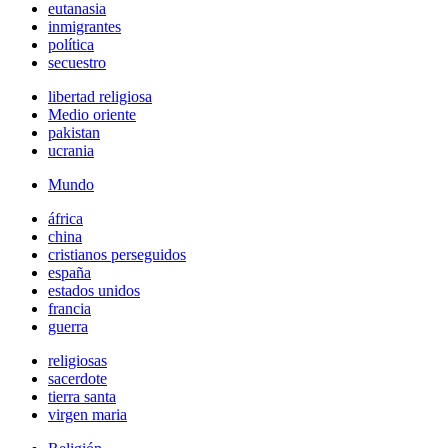
eutanasia
inmigrantes
política
secuestro
libertad religiosa
Medio oriente
pakistan
ucrania
Mundo
áfrica
china
cristianos perseguidos
españa
estados unidos
francia
guerra
religiosas
sacerdote
tierra santa
virgen maria