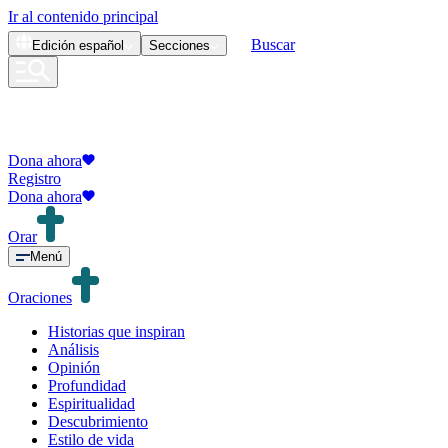
Ir al contenido principal
Buscar
Edición
español
Secciones
Dona ahora
Registro
Dona ahora
Orar
Menú
Oraciones
Historias que inspiran
Análisis
Opinión
Profundidad
Espiritualidad
Descubrimiento
Estilo de vida