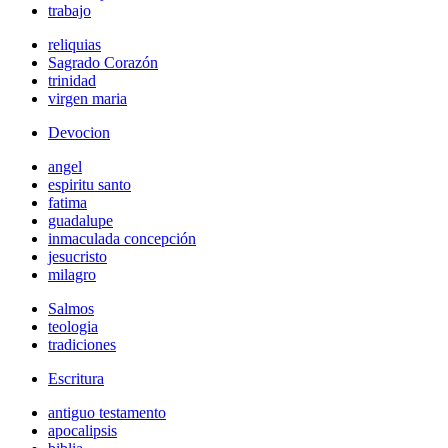
trabajo
reliquias
Sagrado Corazón
trinidad
virgen maria
Devocion
angel
espiritu santo
fatima
guadalupe
inmaculada concepción
jesucristo
milagro
Salmos
teologia
tradiciones
Escritura
antiguo testamento
apocalipsis