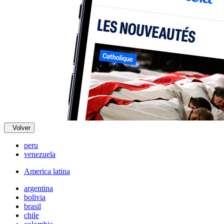
Volver
peru
venezuela
America latina
argentina
bolivia
brasil
chile