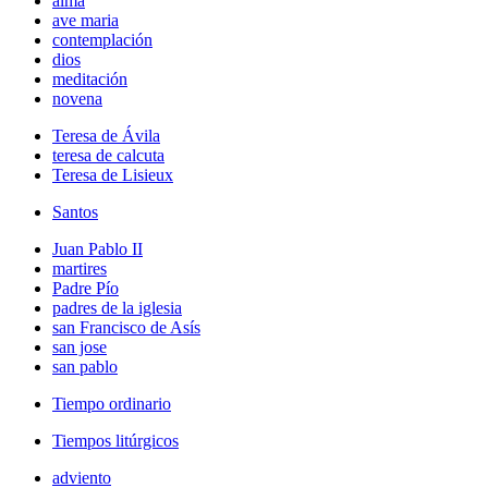
alma
ave maria
contemplación
dios
meditación
novena
Teresa de Ávila
teresa de calcuta
Teresa de Lisieux
Santos
Juan Pablo II
martires
Padre Pío
padres de la iglesia
san Francisco de Asís
san jose
san pablo
Tiempo ordinario
Tiempos litúrgicos
adviento