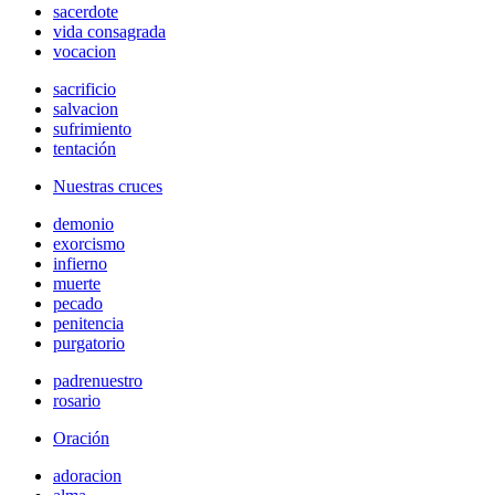
sacerdote
vida consagrada
vocacion
sacrificio
salvacion
sufrimiento
tentación
Nuestras cruces
demonio
exorcismo
infierno
muerte
pecado
penitencia
purgatorio
padrenuestro
rosario
Oración
adoracion