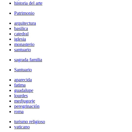
historia del arte
Patrimonio
arquitectura
basilica
catedral
iglesia
monasterio
santuario
sagrada familia
Santuario
aparecida
fatima
guadalupe
lourdes
medjugorje
peregrinación
roma
turismo religioso
vaticano