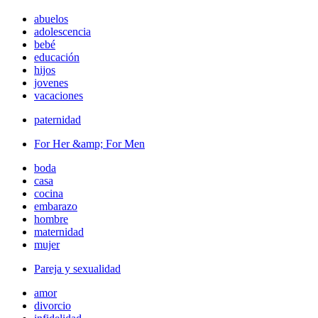
abuelos
adolescencia
bebé
educación
hijos
jovenes
vacaciones
paternidad
For Her &amp; For Men
boda
casa
cocina
embarazo
hombre
maternidad
mujer
Pareja y sexualidad
amor
divorcio