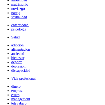
infidelidad
matrimonio
noviazgo
pareja
sexualidad
enfermedad
psicología
Salud
adiccion
alimentación
ansiedad
bienestar
deporte
depresion
discapacidad
Vida profesional
dinero
empresa
estres
management
teletrabajo