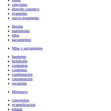
biblia
catecismo
derecho canonico
evangelio
nuevo testamento
liturgia
matrimonio
misa
sacramentos
Misa y sacramentos
bautismo
bendición
comunion
confesion
confirmacion
consagracion
eucaristia
Misionero
conversion
evangelizacion
mision