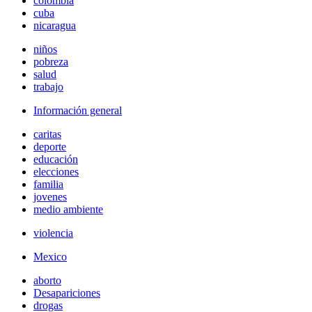
colombia
cuba
nicaragua
niños
pobreza
salud
trabajo
Información general
caritas
deporte
educación
elecciones
familia
jovenes
medio ambiente
violencia
Mexico
aborto
Desapariciones
drogas