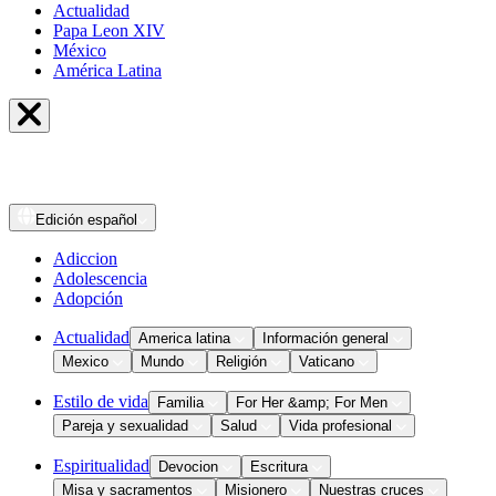
Actualidad
Papa Leon XIV
México
América Latina
Edición
español
Adiccion
Adolescencia
Adopción
Actualidad
America latina
Información general
Mexico
Mundo
Religión
Vaticano
Estilo de vida
Familia
For Her &amp; For Men
Pareja y sexualidad
Salud
Vida profesional
Espiritualidad
Devocion
Escritura
Misa y sacramentos
Misionero
Nuestras cruces