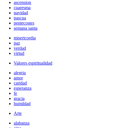
ascension
cuaresma
navidad
pascua
pentecostes
semana santa
misericordia
paz
verdad
virtud
Valores espiritualidad
alegria
amor
caridad
esperanza
fe
gracia
humildad
Arte
alabanza