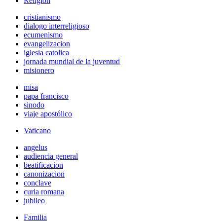
Religión
cristianismo
dialogo interreligioso
ecumenismo
evangelizacion
iglesia catolica
jornada mundial de la juventud
misionero
misa
papa francisco
sinodo
viaje apostólico
Vaticano
angelus
audiencia general
beatificacion
canonizacion
conclave
curia romana
jubileo
Familia