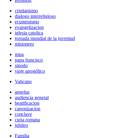
Religión
cristianismo
dialogo interreligioso
ecumenismo
evangelizacion
iglesia catolica
jornada mundial de la juventud
misionero
misa
papa francisco
sinodo
viaje apostólico
Vaticano
angelus
audiencia general
beatificacion
canonizacion
conclave
curia romana
jubileo
Familia