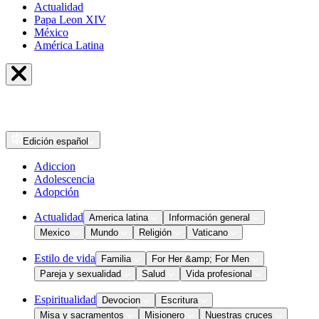
Actualidad
Papa Leon XIV
México
América Latina
Edición
español
Adiccion
Adolescencia
Adopción
Actualidad
America latina
Información general
Mexico
Mundo
Religión
Vaticano
Estilo de vida
Familia
For Her &amp; For Men
Pareja y sexualidad
Salud
Vida profesional
Espiritualidad
Devocion
Escritura
Misa y sacramentos
Misionero
Nuestras cruces