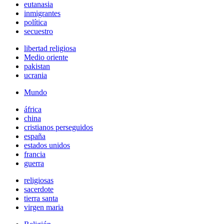
eutanasia
inmigrantes
política
secuestro
libertad religiosa
Medio oriente
pakistan
ucrania
Mundo
áfrica
china
cristianos perseguidos
españa
estados unidos
francia
guerra
religiosas
sacerdote
tierra santa
virgen maria