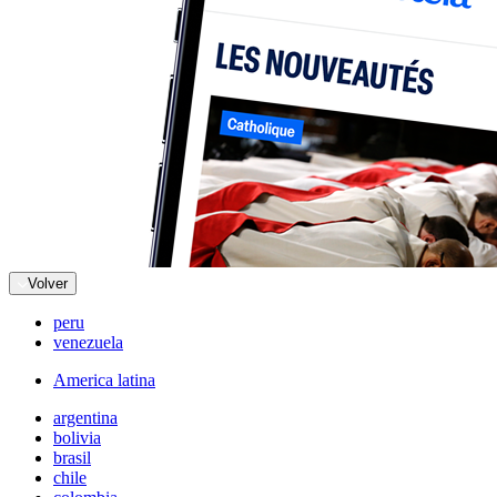
Volver
peru
venezuela
America latina
argentina
bolivia
brasil
chile