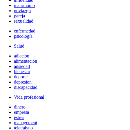
infidelidad
matrimonio
noviazgo
pareja
sexualidad
enfermedad
psicología
Salud
adiccion
alimentación
ansiedad
bienestar
deporte
depresion
discapacidad
Vida profesional
dinero
empresa
estres
management
teletrabajo