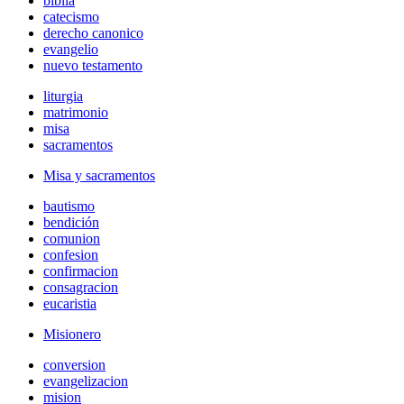
biblia
catecismo
derecho canonico
evangelio
nuevo testamento
liturgia
matrimonio
misa
sacramentos
Misa y sacramentos
bautismo
bendición
comunion
confesion
confirmacion
consagracion
eucaristia
Misionero
conversion
evangelizacion
mision