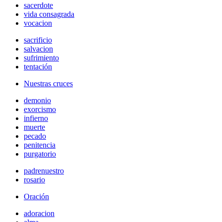
sacerdote
vida consagrada
vocacion
sacrificio
salvacion
sufrimiento
tentación
Nuestras cruces
demonio
exorcismo
infierno
muerte
pecado
penitencia
purgatorio
padrenuestro
rosario
Oración
adoracion