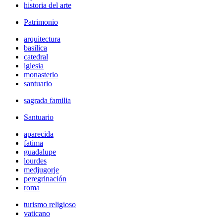
historia del arte
Patrimonio
arquitectura
basilica
catedral
iglesia
monasterio
santuario
sagrada familia
Santuario
aparecida
fatima
guadalupe
lourdes
medjugorje
peregrinación
roma
turismo religioso
vaticano