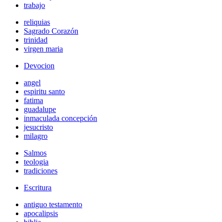
trabajo
reliquias
Sagrado Corazón
trinidad
virgen maria
Devocion
angel
espiritu santo
fatima
guadalupe
inmaculada concepción
jesucristo
milagro
Salmos
teologia
tradiciones
Escritura
antiguo testamento
apocalipsis