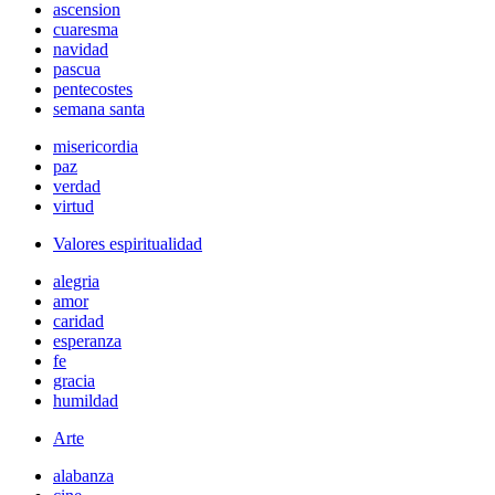
ascension
cuaresma
navidad
pascua
pentecostes
semana santa
misericordia
paz
verdad
virtud
Valores espiritualidad
alegria
amor
caridad
esperanza
fe
gracia
humildad
Arte
alabanza