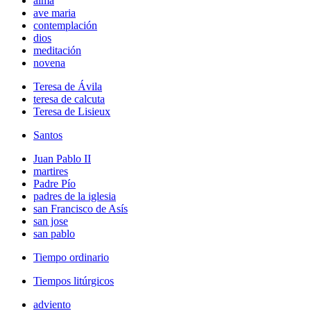
alma
ave maria
contemplación
dios
meditación
novena
Teresa de Ávila
teresa de calcuta
Teresa de Lisieux
Santos
Juan Pablo II
martires
Padre Pío
padres de la iglesia
san Francisco de Asís
san jose
san pablo
Tiempo ordinario
Tiempos litúrgicos
adviento