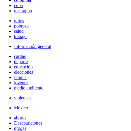
colombia
cuba
nicaragua
niños
pobreza
salud
trabajo
Información general
caritas
deporte
educación
elecciones
familia
jovenes
medio ambiente
violencia
Mexico
aborto
Desapariciones
drogas