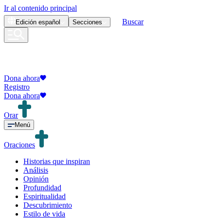
Ir al contenido principal
Buscar
Edición
español
Secciones
Dona ahora
Registro
Dona ahora
Orar
Menú
Oraciones
Historias que inspiran
Análisis
Opinión
Profundidad
Espiritualidad
Descubrimiento
Estilo de vida