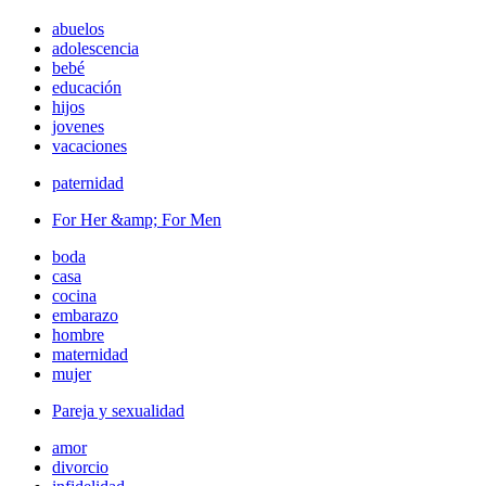
abuelos
adolescencia
bebé
educación
hijos
jovenes
vacaciones
paternidad
For Her &amp; For Men
boda
casa
cocina
embarazo
hombre
maternidad
mujer
Pareja y sexualidad
amor
divorcio