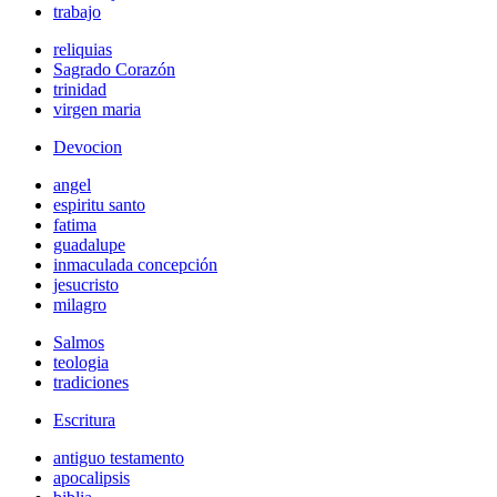
trabajo
reliquias
Sagrado Corazón
trinidad
virgen maria
Devocion
angel
espiritu santo
fatima
guadalupe
inmaculada concepción
jesucristo
milagro
Salmos
teologia
tradiciones
Escritura
antiguo testamento
apocalipsis