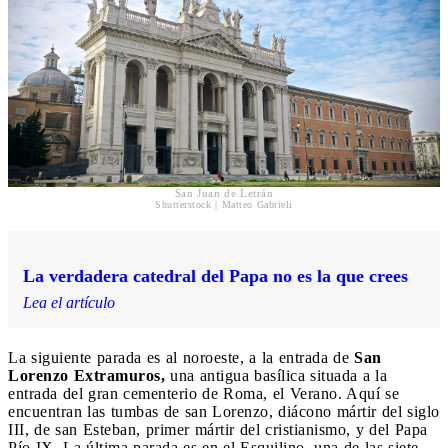
San Juan de Letrán
Shutterstock | Matteo Gabrieli
La verdadera catedral del Papa no es la que crees
Lea el artículo
La siguiente parada es al noroeste, a la entrada de
San
Lorenzo Extramuros,
una antigua basílica situada a la
entrada del gran cementerio de Roma, el Verano. Aquí se
encuentran las tumbas de san Lorenzo, diácono mártir del siglo
III, de san Esteban, primer mártir del cristianismo, y del Papa
Pío IX. La última parada es en el Esquilino, una de las siete