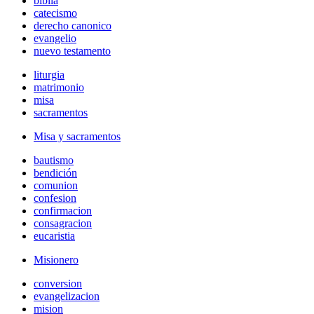
biblia
catecismo
derecho canonico
evangelio
nuevo testamento
liturgia
matrimonio
misa
sacramentos
Misa y sacramentos
bautismo
bendición
comunion
confesion
confirmacion
consagracion
eucaristia
Misionero
conversion
evangelizacion
mision