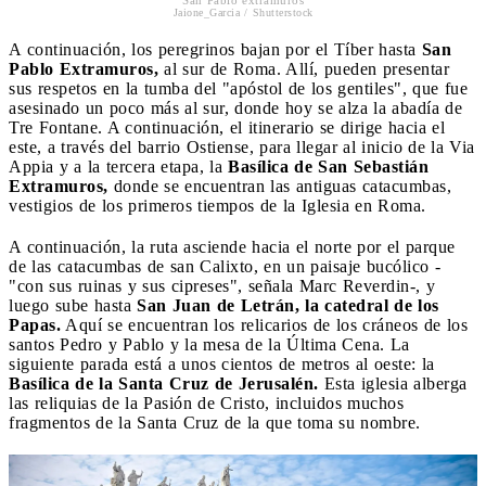
Jaione_Garcia / Shutterstock
A continuación, los peregrinos bajan por el Tíber hasta
San
Pablo Extramuros,
al sur de Roma. Allí, pueden presentar
sus respetos en la tumba del "apóstol de los gentiles", que fue
asesinado un poco más al sur, donde hoy se alza la abadía de
Tre Fontane. A continuación, el itinerario se dirige hacia el
este, a través del barrio Ostiense, para llegar al inicio de la Via
Appia y a la tercera etapa, la
Basílica de San Sebastián
Extramuros,
donde se encuentran las antiguas catacumbas,
vestigios de los primeros tiempos de la Iglesia en Roma.
A continuación, la ruta asciende hacia el norte por el parque
de las catacumbas de san Calixto, en un paisaje bucólico -
"con sus ruinas y sus cipreses", señala Marc Reverdin-, y
luego sube hasta
San Juan de Letrán, la catedral de los
Papas.
Aquí se encuentran los relicarios de los cráneos de los
santos Pedro y Pablo y la mesa de la Última Cena. La
siguiente parada está a unos cientos de metros al oeste: la
Basílica de la Santa Cruz de Jerusalén.
Esta iglesia alberga
las reliquias de la Pasión de Cristo, incluidos muchos
fragmentos de la Santa Cruz de la que toma su nombre.