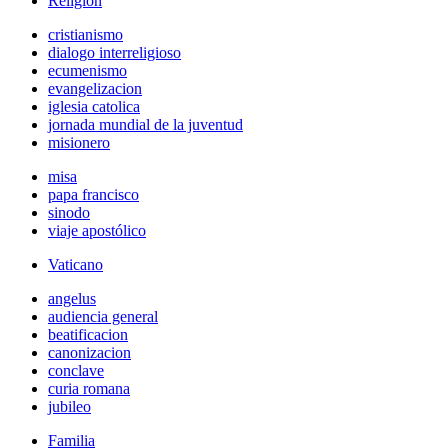
Religión
cristianismo
dialogo interreligioso
ecumenismo
evangelizacion
iglesia catolica
jornada mundial de la juventud
misionero
misa
papa francisco
sinodo
viaje apostólico
Vaticano
angelus
audiencia general
beatificacion
canonizacion
conclave
curia romana
jubileo
Familia