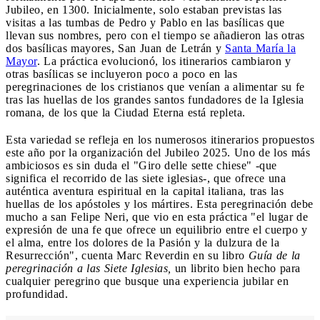
Jubileo, en 1300. Inicialmente, solo estaban previstas las
visitas a las tumbas de Pedro y Pablo en las basílicas que
llevan sus nombres, pero con el tiempo se añadieron las otras
dos basílicas mayores, San Juan de Letrán y
Santa María la
Mayor
. La práctica evolucionó, los itinerarios cambiaron y
otras basílicas se incluyeron poco a poco en las
peregrinaciones de los cristianos que venían a alimentar su fe
tras las huellas de los grandes santos fundadores de la Iglesia
romana, de los que la Ciudad Eterna está repleta.
Esta variedad se refleja en los numerosos itinerarios propuestos
este año por la organización del Jubileo 2025. Uno de los más
ambiciosos es sin duda el "Giro delle sette chiese" -que
significa el recorrido de las siete iglesias-, que ofrece una
auténtica aventura espiritual en la capital italiana, tras las
huellas de los apóstoles y los mártires. Esta peregrinación debe
mucho a san Felipe Neri, que vio en esta práctica "el lugar de
expresión de una fe que ofrece un equilibrio entre el cuerpo y
el alma, entre los dolores de la Pasión y la dulzura de la
Resurrección", cuenta Marc Reverdin en su libro
Guía de la
peregrinación a las Siete Iglesias,
un librito bien hecho para
cualquier peregrino que busque una experiencia jubilar en
profundidad.