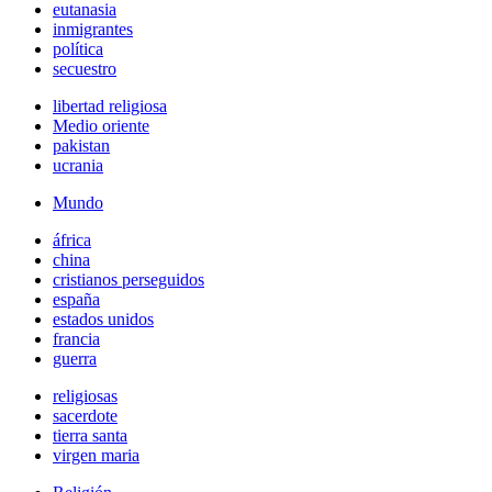
eutanasia
inmigrantes
política
secuestro
libertad religiosa
Medio oriente
pakistan
ucrania
Mundo
áfrica
china
cristianos perseguidos
españa
estados unidos
francia
guerra
religiosas
sacerdote
tierra santa
virgen maria