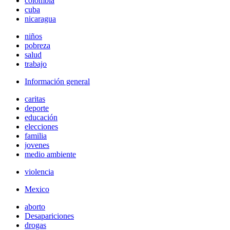
colombia
cuba
nicaragua
niños
pobreza
salud
trabajo
Información general
caritas
deporte
educación
elecciones
familia
jovenes
medio ambiente
violencia
Mexico
aborto
Desapariciones
drogas