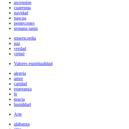
ascension
cuaresma
navidad
pascua
pentecostes
semana santa
misericordia
paz
verdad
virtud
Valores espiritualidad
alegria
amor
caridad
esperanza
fe
gracia
humildad
Arte
alabanza