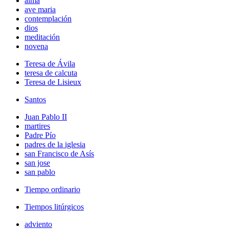
alma
ave maria
contemplación
dios
meditación
novena
Teresa de Ávila
teresa de calcuta
Teresa de Lisieux
Santos
Juan Pablo II
martires
Padre Pío
padres de la iglesia
san Francisco de Asís
san jose
san pablo
Tiempo ordinario
Tiempos litúrgicos
adviento