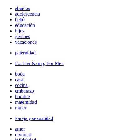
abuelos
adolescencia
bebé
educación
hijos
jovenes
vacaciones
paternidad
For Her &amp; For Men
boda
casa
cocina
embarazo
hombre
maternidad
mujer
Pareja y sexualidad
amor
divorcio