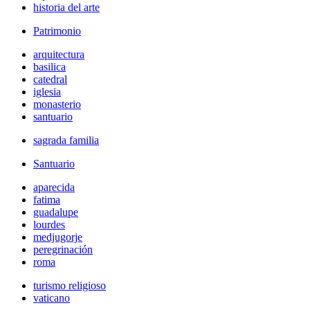
historia del arte
Patrimonio
arquitectura
basilica
catedral
iglesia
monasterio
santuario
sagrada familia
Santuario
aparecida
fatima
guadalupe
lourdes
medjugorje
peregrinación
roma
turismo religioso
vaticano