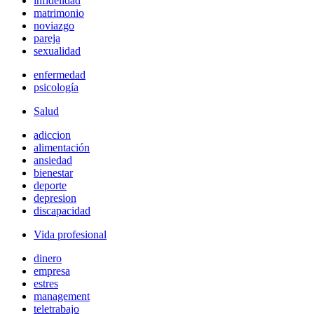
infidelidad
matrimonio
noviazgo
pareja
sexualidad
enfermedad
psicología
Salud
adiccion
alimentación
ansiedad
bienestar
deporte
depresion
discapacidad
Vida profesional
dinero
empresa
estres
management
teletrabajo