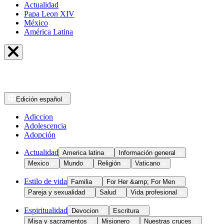
Actualidad
Papa Leon XIV
México
América Latina
Edición
español
Adiccion
Adolescencia
Adopción
Actualidad
America latina
Información general
Mexico
Mundo
Religión
Vaticano
Estilo de vida
Familia
For Her &amp; For Men
Pareja y sexualidad
Salud
Vida profesional
Espiritualidad
Devocion
Escritura
Misa y sacramentos
Misionero
Nuestras cruces