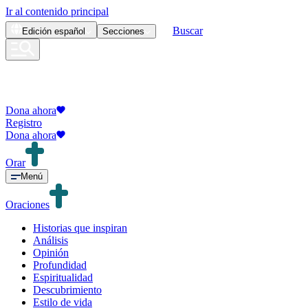
Ir al contenido principal
Buscar
Edición
español
Secciones
Dona ahora
Registro
Dona ahora
Orar
Menú
Oraciones
Historias que inspiran
Análisis
Opinión
Profundidad
Espiritualidad
Descubrimiento
Estilo de vida