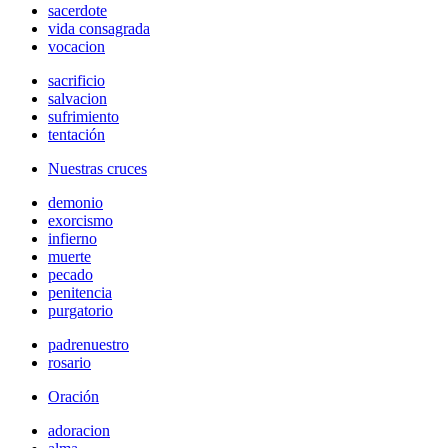
sacerdote
vida consagrada
vocacion
sacrificio
salvacion
sufrimiento
tentación
Nuestras cruces
demonio
exorcismo
infierno
muerte
pecado
penitencia
purgatorio
padrenuestro
rosario
Oración
adoracion