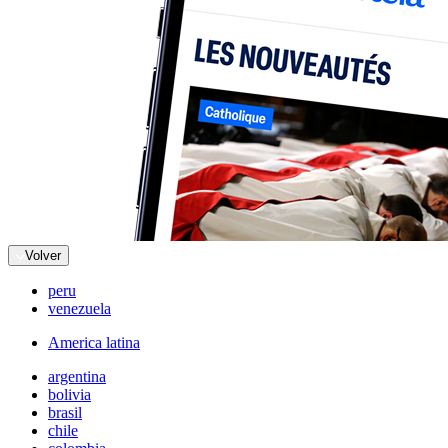
Volver
peru
venezuela
America latina
argentina
bolivia
brasil
chile