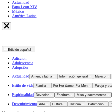
Actualidad
Papa Leon XIV
México
América Latina
Edición
español
Adiccion
Adolescencia
Adopción
Actualidad
America latina
Información general
Mexico
Estilo de vida
Familia
For Her &amp; For Men
Pareja y se
Espiritualidad
Devocion
Escritura
Misa y sacramentos
Descubrimiento
Arte
Cultura
Historia
Patrimonio