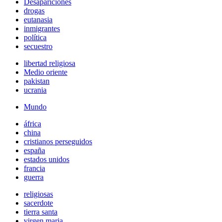
Desapariciones
drogas
eutanasia
inmigrantes
política
secuestro
libertad religiosa
Medio oriente
pakistan
ucrania
Mundo
áfrica
china
cristianos perseguidos
españa
estados unidos
francia
guerra
religiosas
sacerdote
tierra santa
virgen maria