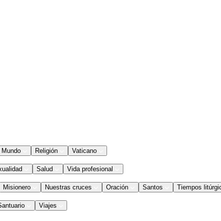
Mundo
Religión
Vaticano
xualidad
Salud
Vida profesional
Misionero
Nuestras cruces
Oración
Santos
Tiempos litúrgi
Santuario
Viajes