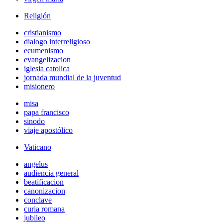
Religión
cristianismo
dialogo interreligioso
ecumenismo
evangelizacion
iglesia catolica
jornada mundial de la juventud
misionero
misa
papa francisco
sinodo
viaje apostólico
Vaticano
angelus
audiencia general
beatificacion
canonizacion
conclave
curia romana
jubileo