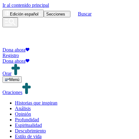
Ir al contenido principal
Buscar
Edición
español
Secciones
Dona ahora
Registro
Dona ahora
Orar
Menú
Oraciones
Historias que inspiran
Análisis
Opinión
Profundidad
Espiritualidad
Descubrimiento
Estilo de vida