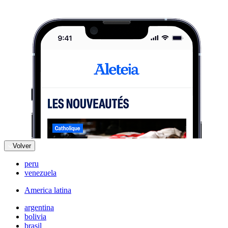
Volver
peru
venezuela
America latina
argentina
bolivia
brasil