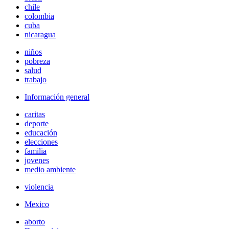
chile
colombia
cuba
nicaragua
niños
pobreza
salud
trabajo
Información general
caritas
deporte
educación
elecciones
familia
jovenes
medio ambiente
violencia
Mexico
aborto