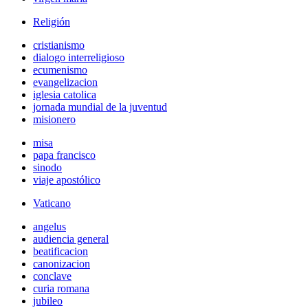
Religión
cristianismo
dialogo interreligioso
ecumenismo
evangelizacion
iglesia catolica
jornada mundial de la juventud
misionero
misa
papa francisco
sinodo
viaje apostólico
Vaticano
angelus
audiencia general
beatificacion
canonizacion
conclave
curia romana
jubileo