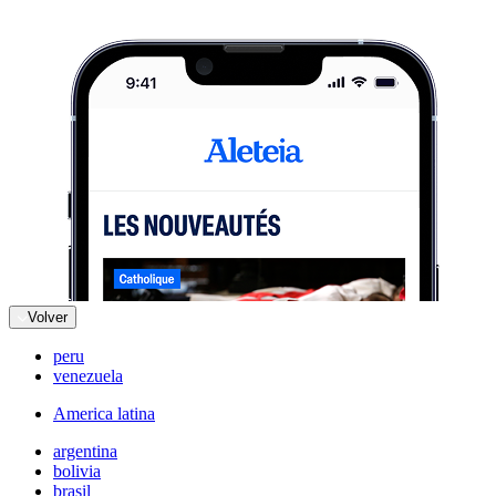
Volver
peru
venezuela
America latina
argentina
bolivia
brasil