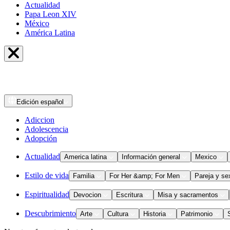
Actualidad
Papa Leon XIV
México
América Latina
Edición
español
Adiccion
Adolescencia
Adopción
Actualidad
America latina
Información general
Mexico
Estilo de vida
Familia
For Her &amp; For Men
Pareja y se
Espiritualidad
Devocion
Escritura
Misa y sacramentos
Descubrimiento
Arte
Cultura
Historia
Patrimonio