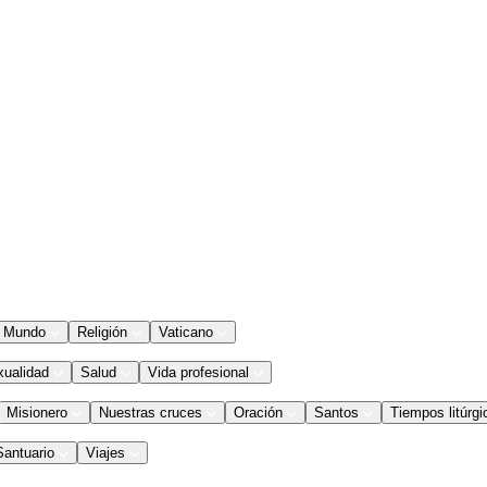
Mundo
Religión
Vaticano
xualidad
Salud
Vida profesional
Misionero
Nuestras cruces
Oración
Santos
Tiempos litúrgi
Santuario
Viajes