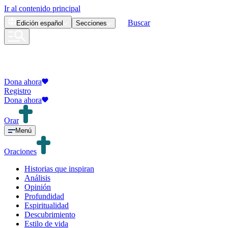
Ir al contenido principal
Buscar
Edición
español
Secciones
Dona ahora
Registro
Dona ahora
Orar
Menú
Oraciones
Historias que inspiran
Análisis
Opinión
Profundidad
Espiritualidad
Descubrimiento
Estilo de vida