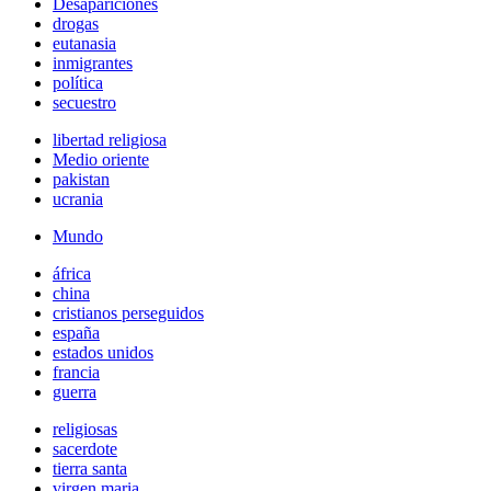
Desapariciones
drogas
eutanasia
inmigrantes
política
secuestro
libertad religiosa
Medio oriente
pakistan
ucrania
Mundo
áfrica
china
cristianos perseguidos
españa
estados unidos
francia
guerra
religiosas
sacerdote
tierra santa
virgen maria