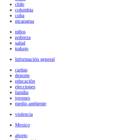
chile
colombia
cuba
nicaragua
niños
pobreza
salud
trabajo
Información general
caritas
deporte
educación
elecciones
familia
jovenes
medio ambiente
violencia
Mexico
aborto