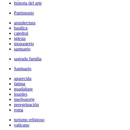
historia del arte
Patrimonio
arquitectura
basilica
catedral
iglesia
monasterio
santuario
sagrada familia
Santuario
aparecida
fatima
guadalupe
lourdes
medjugorje
peregrinación
roma
turismo religioso
vaticano