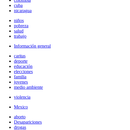
colombia
cuba
nicaragua
niños
pobreza
salud
trabajo
Información general
caritas
deporte
educación
elecciones
familia
jovenes
medio ambiente
violencia
Mexico
aborto
Desapariciones
drogas