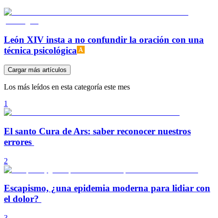
León XIV insta a no confundir la oración con una
técnica psicológica
Cargar más artículos
Los más leídos en esta categoría este mes
1
El santo Cura de Ars: saber reconocer nuestros
errores
2
Escapismo, ¿una epidemia moderna para lidiar con
el dolor?
3