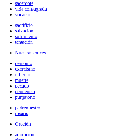
sacerdote
vida consagrada
vocacion
sacrificio
salvacion
sufrimiento
tentación
Nuestras cruces
demonio
exorcismo
infierno
muerte
pecado
penitencia
purgatorio
padrenuestro
rosario
Oración
adoracion