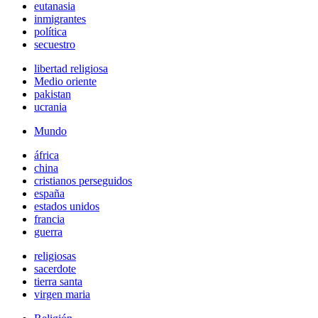
eutanasia
inmigrantes
política
secuestro
libertad religiosa
Medio oriente
pakistan
ucrania
Mundo
áfrica
china
cristianos perseguidos
españa
estados unidos
francia
guerra
religiosas
sacerdote
tierra santa
virgen maria