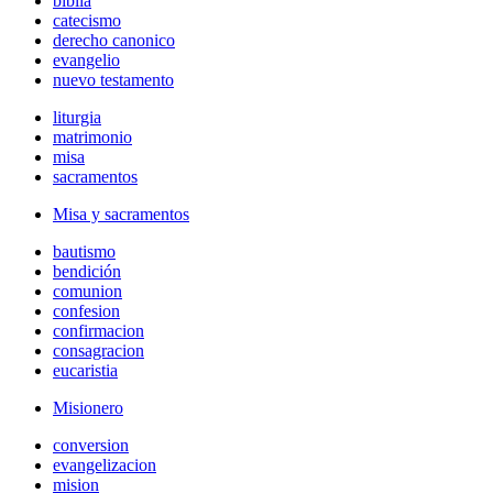
biblia
catecismo
derecho canonico
evangelio
nuevo testamento
liturgia
matrimonio
misa
sacramentos
Misa y sacramentos
bautismo
bendición
comunion
confesion
confirmacion
consagracion
eucaristia
Misionero
conversion
evangelizacion
mision