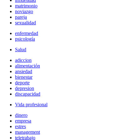
infidelidad
matrimonio
noviazgo
pareja
sexualidad
enfermedad
psicología
Salud
adiccion
alimentación
ansiedad
bienestar
deporte
depresion
discapacidad
Vida profesional
dinero
empresa
estres
management
teletrabajo