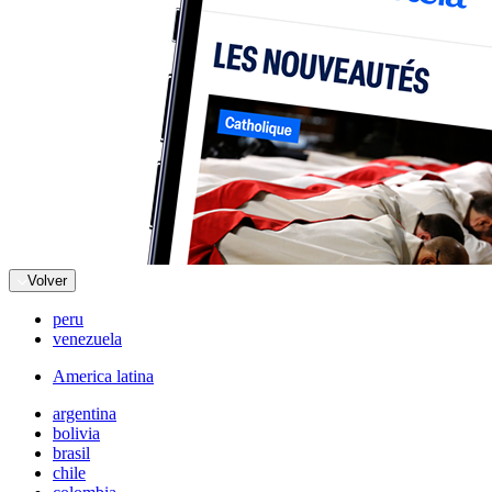
Volver
peru
venezuela
America latina
argentina
bolivia
brasil
chile