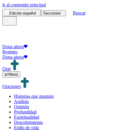
Ir al contenido principal
Buscar
Edición
español
Secciones
Dona ahora
Registro
Dona ahora
Orar
Menú
Oraciones
Historias que inspiran
Análisis
Opinión
Profundidad
Espiritualidad
Descubrimiento
Estilo de vida