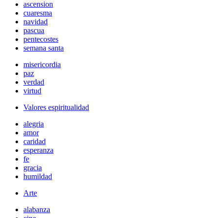
ascension
cuaresma
navidad
pascua
pentecostes
semana santa
misericordia
paz
verdad
virtud
Valores espiritualidad
alegria
amor
caridad
esperanza
fe
gracia
humildad
Arte
alabanza