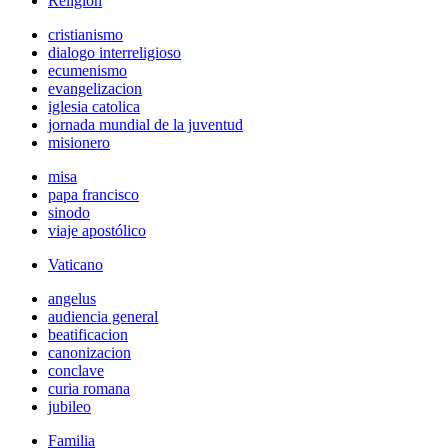
Religión
cristianismo
dialogo interreligioso
ecumenismo
evangelizacion
iglesia catolica
jornada mundial de la juventud
misionero
misa
papa francisco
sinodo
viaje apostólico
Vaticano
angelus
audiencia general
beatificacion
canonizacion
conclave
curia romana
jubileo
Familia