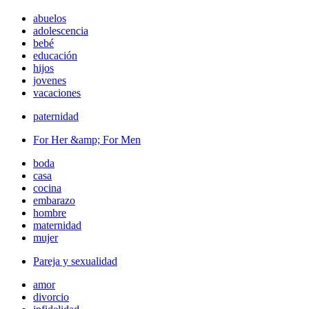
abuelos
adolescencia
bebé
educación
hijos
jovenes
vacaciones
paternidad
For Her &amp; For Men
boda
casa
cocina
embarazo
hombre
maternidad
mujer
Pareja y sexualidad
amor
divorcio