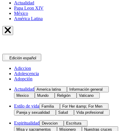
Actualidad
Papa Leon XIV
México
América Latina
Edición
español
Adiccion
Adolescencia
Adopción
Actualidad
America latina
Información general
Mexico
Mundo
Religión
Vaticano
Estilo de vida
Familia
For Her &amp; For Men
Pareja y sexualidad
Salud
Vida profesional
Espiritualidad
Devocion
Escritura
Misa y sacramentos
Misionero
Nuestras cruces