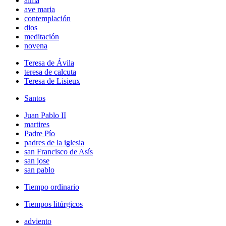
alma
ave maria
contemplación
dios
meditación
novena
Teresa de Ávila
teresa de calcuta
Teresa de Lisieux
Santos
Juan Pablo II
martires
Padre Pío
padres de la iglesia
san Francisco de Asís
san jose
san pablo
Tiempo ordinario
Tiempos litúrgicos
adviento