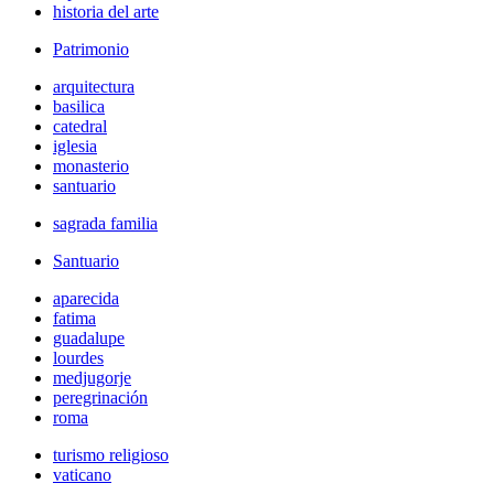
historia del arte
Patrimonio
arquitectura
basilica
catedral
iglesia
monasterio
santuario
sagrada familia
Santuario
aparecida
fatima
guadalupe
lourdes
medjugorje
peregrinación
roma
turismo religioso
vaticano