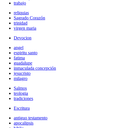
trabajo
reliquias
Sagrado Corazón
trinidad
virgen maria
Devocion
angel
espiritu santo
fatima
guadalupe
inmaculada concepción
jesucristo
milagro
Salmos
teologia
tradiciones
Escritura
antiguo testamento
apocalipsis