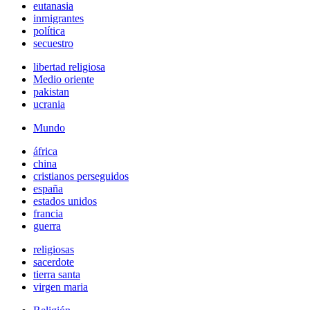
eutanasia
inmigrantes
política
secuestro
libertad religiosa
Medio oriente
pakistan
ucrania
Mundo
áfrica
china
cristianos perseguidos
españa
estados unidos
francia
guerra
religiosas
sacerdote
tierra santa
virgen maria