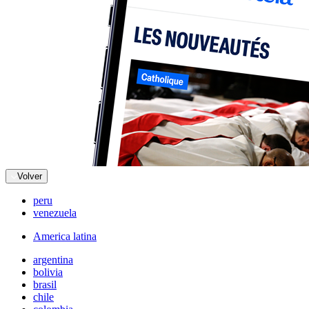
Volver
peru
venezuela
America latina
argentina
bolivia
brasil
chile