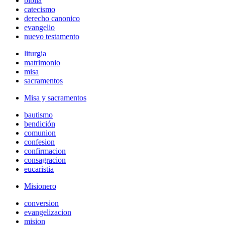
biblia
catecismo
derecho canonico
evangelio
nuevo testamento
liturgia
matrimonio
misa
sacramentos
Misa y sacramentos
bautismo
bendición
comunion
confesion
confirmacion
consagracion
eucaristia
Misionero
conversion
evangelizacion
mision