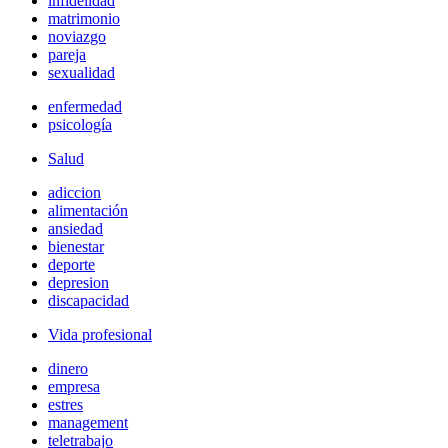
infidelidad
matrimonio
noviazgo
pareja
sexualidad
enfermedad
psicología
Salud
adiccion
alimentación
ansiedad
bienestar
deporte
depresion
discapacidad
Vida profesional
dinero
empresa
estres
management
teletrabajo