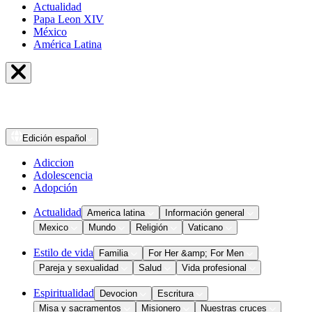
Actualidad
Papa Leon XIV
México
América Latina
Edición
español
Adiccion
Adolescencia
Adopción
Actualidad
America latina
Información general
Mexico
Mundo
Religión
Vaticano
Estilo de vida
Familia
For Her &amp; For Men
Pareja y sexualidad
Salud
Vida profesional
Espiritualidad
Devocion
Escritura
Misa y sacramentos
Misionero
Nuestras cruces