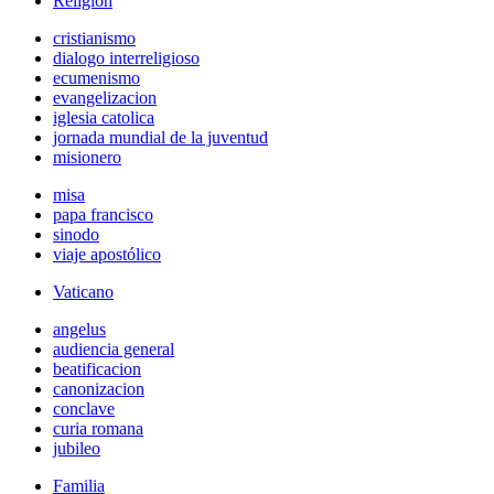
Religión
cristianismo
dialogo interreligioso
ecumenismo
evangelizacion
iglesia catolica
jornada mundial de la juventud
misionero
misa
papa francisco
sinodo
viaje apostólico
Vaticano
angelus
audiencia general
beatificacion
canonizacion
conclave
curia romana
jubileo
Familia