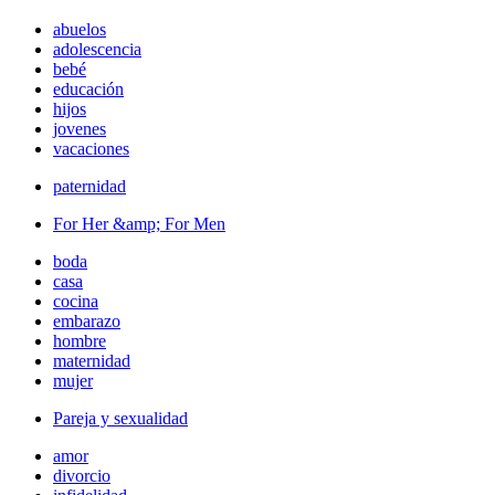
abuelos
adolescencia
bebé
educación
hijos
jovenes
vacaciones
paternidad
For Her &amp; For Men
boda
casa
cocina
embarazo
hombre
maternidad
mujer
Pareja y sexualidad
amor
divorcio