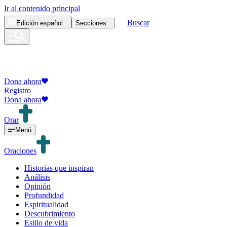
Ir al contenido principal
Buscar
Edición
español
Secciones
Dona ahora
Registro
Dona ahora
Orar
Menú
Oraciones
Historias que inspiran
Análisis
Opinión
Profundidad
Espiritualidad
Descubrimiento
Estilo de vida