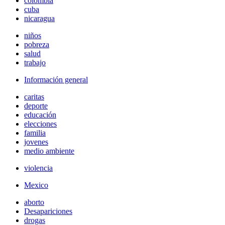
colombia
cuba
nicaragua
niños
pobreza
salud
trabajo
Información general
caritas
deporte
educación
elecciones
familia
jovenes
medio ambiente
violencia
Mexico
aborto
Desapariciones
drogas