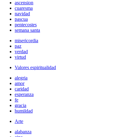
ascension
cuaresma
navidad
pascua
pentecostes
semana santa
misericordia
paz
verdad
virtud
Valores espiritualidad
alegria
amor
caridad
esperanza
fe
gracia
humildad
Arte
alabanza