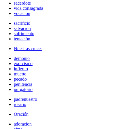
sacerdote
vida consagrada
vocacion
sacrificio
salvacion
sufrimiento
tentación
Nuestras cruces
demonio
exorcismo
infierno
muerte
pecado
penitencia
purgatorio
padrenuestro
rosario
Oración
adoracion