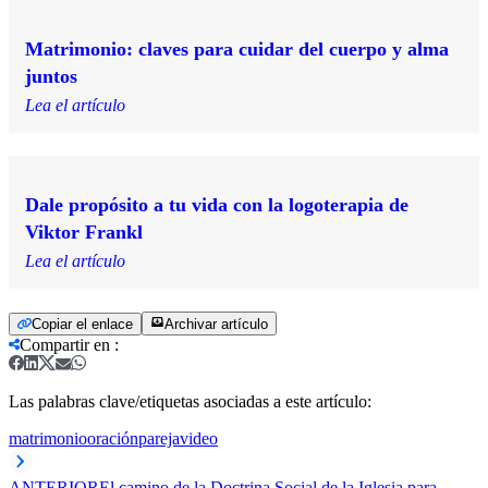
Matrimonio: claves para cuidar del cuerpo y alma
juntos
Lea el artículo
Dale propósito a tu vida con la logoterapia de
Viktor Frankl
Lea el artículo
Copiar el enlace
Archivar artículo
Compartir en
:
Las palabras clave/etiquetas asociadas a este artículo:
matrimonio
oración
pareja
video
ANTERIOR
El camino de la Doctrina Social de la Iglesia para