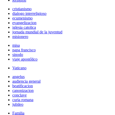
Religión
cristianismo
dialogo interreligioso
ecumenismo
evangelizacion
iglesia catolica
jornada mundial de la juventud
misionero
misa
papa francisco
sinodo
viaje apostólico
Vaticano
angelus
audiencia general
beatificacion
canonizacion
conclave
curia romana
jubileo
Familia