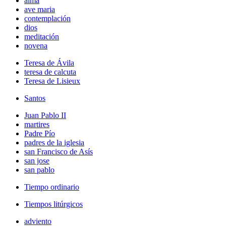
alma
ave maria
contemplación
dios
meditación
novena
Teresa de Ávila
teresa de calcuta
Teresa de Lisieux
Santos
Juan Pablo II
martires
Padre Pío
padres de la iglesia
san Francisco de Asís
san jose
san pablo
Tiempo ordinario
Tiempos litúrgicos
adviento