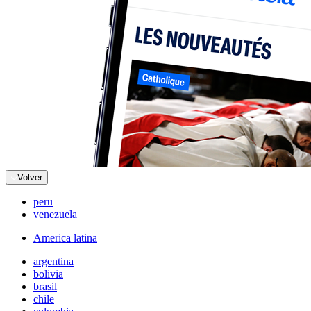
Volver
peru
venezuela
America latina
argentina
bolivia
brasil
chile