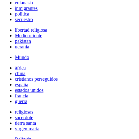
eutanasia
inmigrantes
política
secuestro
libertad religiosa
Medio oriente
pakistan
ucrania
Mundo
áfrica
china
cristianos perseguidos
españa
estados unidos
francia
guerra
religiosas
sacerdote
tierra santa
virgen maria