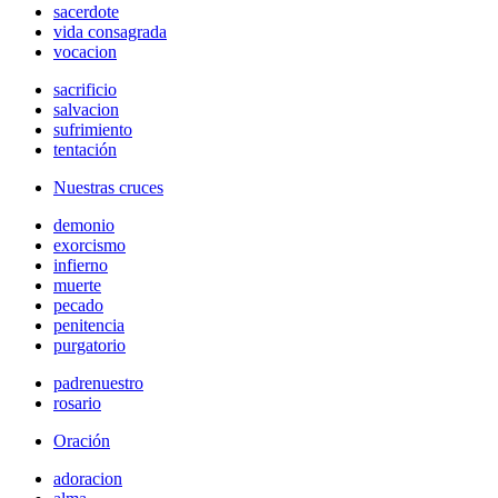
sacerdote
vida consagrada
vocacion
sacrificio
salvacion
sufrimiento
tentación
Nuestras cruces
demonio
exorcismo
infierno
muerte
pecado
penitencia
purgatorio
padrenuestro
rosario
Oración
adoracion