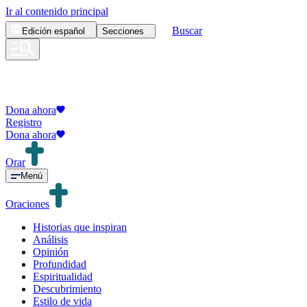
Ir al contenido principal
Buscar
Edición
español
Secciones
Dona ahora
Registro
Dona ahora
Orar
Menú
Oraciones
Historias que inspiran
Análisis
Opinión
Profundidad
Espiritualidad
Descubrimiento
Estilo de vida