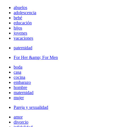
abuelos
adolescencia
bebé
educación
hijos
jovenes
vacaciones
paternidad
For Her &amp; For Men
boda
casa
cocina
embarazo
hombre
maternidad
mujer
Pareja y sexualidad
amor
divorcio