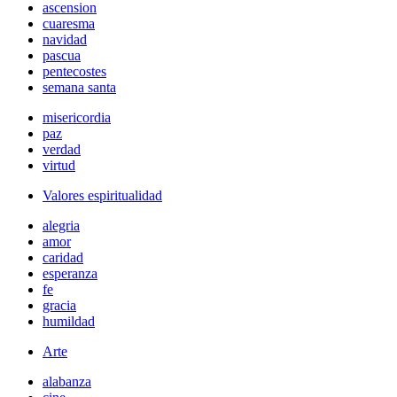
ascension
cuaresma
navidad
pascua
pentecostes
semana santa
misericordia
paz
verdad
virtud
Valores espiritualidad
alegria
amor
caridad
esperanza
fe
gracia
humildad
Arte
alabanza