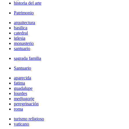
historia del arte
Patrimonio
arquitectura
basilica
catedral
iglesia
monasterio
santuario
sagrada familia
Santuario
aparecida
fatima
guadalupe
lourdes
medjugorje
peregrinación
roma
turismo religioso
vaticano