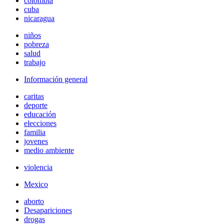
colombia
cuba
nicaragua
niños
pobreza
salud
trabajo
Información general
caritas
deporte
educación
elecciones
familia
jovenes
medio ambiente
violencia
Mexico
aborto
Desapariciones
drogas