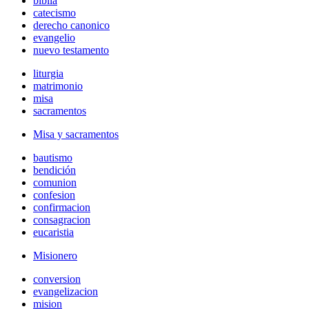
biblia
catecismo
derecho canonico
evangelio
nuevo testamento
liturgia
matrimonio
misa
sacramentos
Misa y sacramentos
bautismo
bendición
comunion
confesion
confirmacion
consagracion
eucaristia
Misionero
conversion
evangelizacion
mision