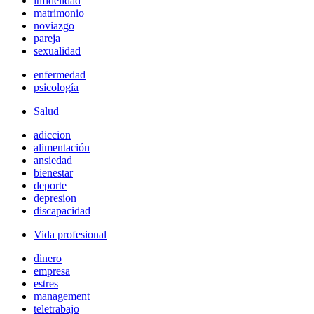
infidelidad
matrimonio
noviazgo
pareja
sexualidad
enfermedad
psicología
Salud
adiccion
alimentación
ansiedad
bienestar
deporte
depresion
discapacidad
Vida profesional
dinero
empresa
estres
management
teletrabajo