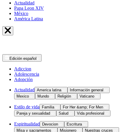
Actualidad
Papa Leon XIV
México
América Latina
Edición
español
Adiccion
Adolescencia
Adopción
Actualidad
America latina
Información general
Mexico
Mundo
Religión
Vaticano
Estilo de vida
Familia
For Her &amp; For Men
Pareja y sexualidad
Salud
Vida profesional
Espiritualidad
Devocion
Escritura
Misa y sacramentos
Misionero
Nuestras cruces