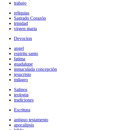
trabajo
reliquias
Sagrado Corazón
trinidad
virgen maria
Devocion
angel
espiritu santo
fatima
guadalupe
inmaculada concepción
jesucristo
milagro
Salmos
teologia
tradiciones
Escritura
antiguo testamento
apocalipsis