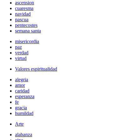
ascension
cuaresma
navidad
pascua
pentecostes
semana santa
misericordia
paz
verdad
virtud
Valores espiritualidad
alegria
amor
caridad
esperanza
fe
gracia
humildad
Arte
alabanza