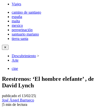
Viajes
camino de santiago
españa
malta
mexico
peregrinación
santuario mariano
tierra santa
✕
Descubrimiento
>
Arte
cine
Reestrenos: ‘El hombre elefante’ , de
David Lynch
publicado el 13/02/25
|
José Ángel Barrueco
|
5
min de lectura