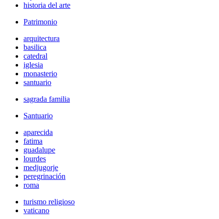
historia del arte
Patrimonio
arquitectura
basilica
catedral
iglesia
monasterio
santuario
sagrada familia
Santuario
aparecida
fatima
guadalupe
lourdes
medjugorje
peregrinación
roma
turismo religioso
vaticano