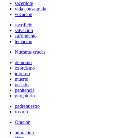
sacerdote
vida consagrada
vocacion
sacrificio
salvacion
sufrimiento
tentación
Nuestras cruces
demonio
exorcismo
infierno
muerte
pecado
penitencia
purgatorio
padrenuestro
rosario
Oración
adoracion