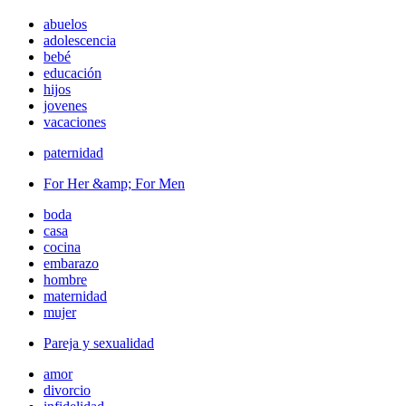
abuelos
adolescencia
bebé
educación
hijos
jovenes
vacaciones
paternidad
For Her &amp; For Men
boda
casa
cocina
embarazo
hombre
maternidad
mujer
Pareja y sexualidad
amor
divorcio