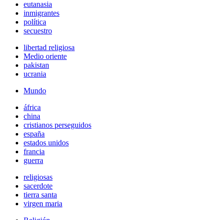
eutanasia
inmigrantes
política
secuestro
libertad religiosa
Medio oriente
pakistan
ucrania
Mundo
áfrica
china
cristianos perseguidos
españa
estados unidos
francia
guerra
religiosas
sacerdote
tierra santa
virgen maria