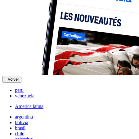
Volver
peru
venezuela
America latina
argentina
bolivia
brasil
chile