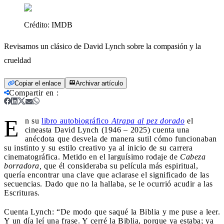
Crédito:
IMDB
Revisamos un clásico de David Lynch sobre la compasión y la
crueldad
Copiar el enlace
Archivar artículo
Compartir en
:
E
n su
libro autobiográfico
Atrapa al pez dorado
el
cineasta David Lynch (1946 – 2025) cuenta una
anécdota que desvela de manera sutil cómo funcionaban
su instinto y su estilo creativo ya al inicio de su carrera
cinematográfica. Metido en el larguísimo rodaje de
Cabeza
borradora,
que él consideraba su película más espiritual,
quería encontrar una clave que aclarase el significado de las
secuencias. Dado que no la hallaba, se le ocurrió acudir a las
Escrituras.
Cuenta Lynch: “De modo que saqué la Biblia y me puse a leer.
Y un día leí una frase. Y cerré la Biblia, porque ya estaba; ya