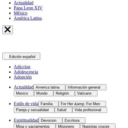
Actualidad
Papa Leon XIV
México
América Latina
Edición
español
Adiccion
Adolescencia
Adopción
Actualidad
America latina
Información general
Mexico
Mundo
Religión
Vaticano
Estilo de vida
Familia
For Her &amp; For Men
Pareja y sexualidad
Salud
Vida profesional
Espiritualidad
Devocion
Escritura
Misa y sacramentos
Misionero
Nuestras cruces