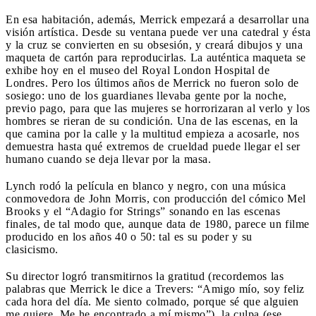
En esa habitación, además, Merrick empezará a desarrollar una
visión artística. Desde su ventana puede ver una catedral y ésta
y la cruz se convierten en su obsesión, y creará dibujos y una
maqueta de cartón para reproducirlas. La auténtica maqueta se
exhibe hoy en el museo del Royal London Hospital de
Londres. Pero los últimos años de Merrick no fueron solo de
sosiego: uno de los guardianes llevaba gente por la noche,
previo pago, para que las mujeres se horrorizaran al verlo y los
hombres se rieran de su condición. Una de las escenas, en la
que camina por la calle y la multitud empieza a acosarle, nos
demuestra hasta qué extremos de crueldad puede llegar el ser
humano cuando se deja llevar por la masa.
Lynch rodó la película en blanco y negro, con una música
conmovedora de John Morris, con producción del cómico Mel
Brooks y el “Adagio for Strings” sonando en las escenas
finales, de tal modo que, aunque data de 1980, parece un filme
producido en los años 40 o 50: tal es su poder y su
clasicismo.
Su director logró transmitirnos la gratitud (recordemos las
palabras que Merrick le dice a Trevers: “Amigo mío, soy feliz
cada hora del día. Me siento colmado, porque sé que alguien
me quiere. Me he encontrado a mí mismo”), la culpa (ese