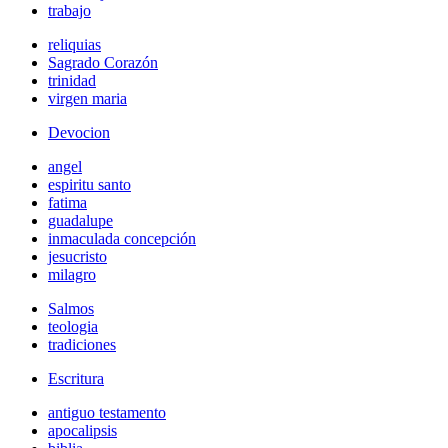
trabajo
reliquias
Sagrado Corazón
trinidad
virgen maria
Devocion
angel
espiritu santo
fatima
guadalupe
inmaculada concepción
jesucristo
milagro
Salmos
teologia
tradiciones
Escritura
antiguo testamento
apocalipsis