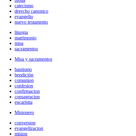
biblia
catecismo
derecho canonico
evangelio
nuevo testamento
liturgia
matrimonio
misa
sacramentos
Misa y sacramentos
bautismo
bendición
comunion
confesion
confirmacion
consagracion
eucaristia
Misionero
conversion
evangelizacion
mision