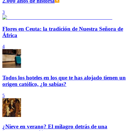
2.000 años de historia
3
Flores en Ceuta: la tradición de Nuestra Señora de
África
4
Todos los hoteles en los que te has alojado tienen un
origen católico, ¿lo sabías?
5
¿Nieve en verano? El milagro detrás de una