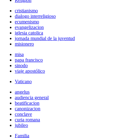
Religión
cristianismo
dialogo interreligioso
ecumenismo
evangelizacion
iglesia catolica
jornada mundial de la juventud
misionero
misa
papa francisco
sinodo
viaje apostólico
Vaticano
angelus
audiencia general
beatificacion
canonizacion
conclave
curia romana
jubileo
Familia