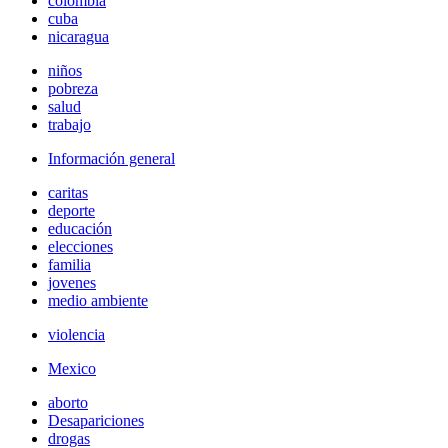
colombia
cuba
nicaragua
niños
pobreza
salud
trabajo
Información general
caritas
deporte
educación
elecciones
familia
jovenes
medio ambiente
violencia
Mexico
aborto
Desapariciones
drogas