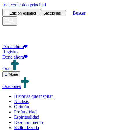
Ir al contenido principal
Buscar
Edición
español
Secciones
Dona ahora
Registro
Dona ahora
Orar
Menú
Oraciones
Historias que inspiran
Análisis
Opinión
Profundidad
Espiritualidad
Descubrimiento
Estilo de vida