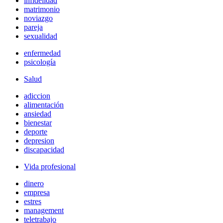
infidelidad
matrimonio
noviazgo
pareja
sexualidad
enfermedad
psicología
Salud
adiccion
alimentación
ansiedad
bienestar
deporte
depresion
discapacidad
Vida profesional
dinero
empresa
estres
management
teletrabajo