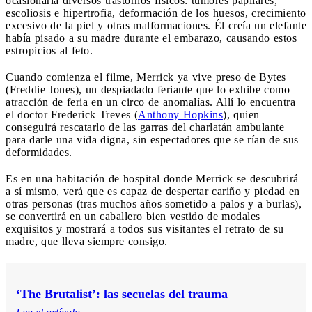
ocasionaría diversos trastornos físicos: tumores papilares,
escoliosis e hipertrofia, deformación de los huesos, crecimiento
excesivo de la piel y otras malformaciones. Él creía un elefante
había pisado a su madre durante el embarazo, causando estos
estropicios al feto.
Cuando comienza el filme, Merrick ya vive preso de Bytes
(Freddie Jones), un despiadado feriante que lo exhibe como
atracción de feria en un circo de anomalías. Allí lo encuentra
el doctor Frederick Treves (
Anthony Hopkins
), quien
conseguirá rescatarlo de las garras del charlatán ambulante
para darle una vida digna, sin espectadores que se rían de sus
deformidades.
Es en una habitación de hospital donde Merrick se descubrirá
a sí mismo, verá que es capaz de despertar cariño y piedad en
otras personas (tras muchos años sometido a palos y a burlas),
se convertirá en un caballero bien vestido de modales
exquisitos y mostrará a todos sus visitantes el retrato de su
madre, que lleva siempre consigo.
‘The Brutalist’: las secuelas del trauma