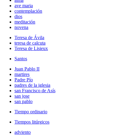
alma
ave maria
contemplación
dios
meditación
novena
Teresa de Ávila
teresa de calcuta
Teresa de Lisieux
Santos
Juan Pablo II
martires
Padre Pío
padres de la iglesia
san Francisco de Asís
san jose
san pablo
Tiempo ordinario
Tiempos litúrgicos
adviento